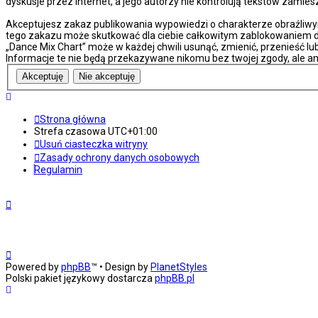
dyskusje przez internet, a jego autorzy nie kontrolują tekstów zami
Akceptujesz zakaz publikowania wypowiedzi o charakterze obraźliwy
tego zakazu może skutkować dla ciebie całkowitym zablokowaniem do
„Dance Mix Chart” może w każdej chwili usunąć, zmienić, przenieść l
Informacje te nie będą przekazywane nikomu bez twojej zgody, ale an
Strona główna
Strefa czasowa
UTC+01:00
Usuń ciasteczka witryny
Zasady ochrony danych osobowych
Regulamin
Powered by
phpBB
™
• Design by
PlanetStyles
Polski pakiet językowy dostarcza
phpBB.pl