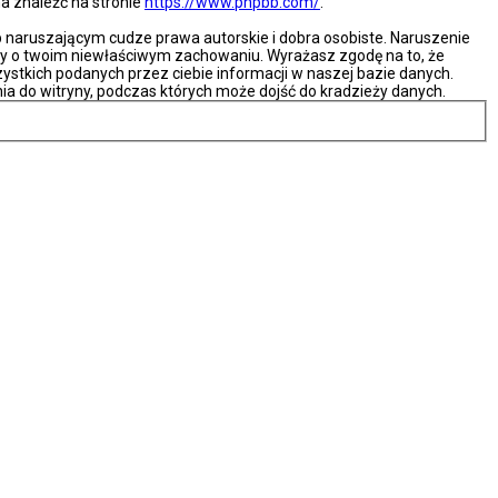
na znaleźć na stronie
https://www.phpbb.com/
.
naruszającym cudze prawa autorskie i dobra osobiste. Naruszenie
ny o twoim niewłaściwym zachowaniu. Wyrażasz zgodę na to, że
ystkich podanych przez ciebie informacji w naszej bazie danych.
ia do witryny, podczas których może dojść do kradzieży danych.