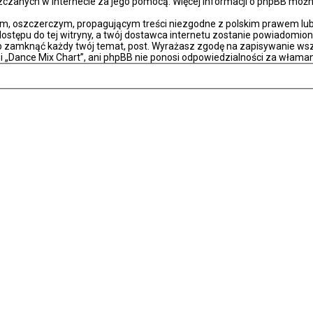
eszczanych w internecie za jego pomocą. Więcej informacji o phpBB moż
m, oszczerczym, propagującym treści niezgodne z polskim prawem lub 
stępu do tej witryny, a twój dostawca internetu zostanie powiadomio
ub zamknąć każdy twój temat, post. Wyrażasz zgodę na zapisywanie wsz
i „Dance Mix Chart”, ani phpBB nie ponosi odpowiedzialności za właman