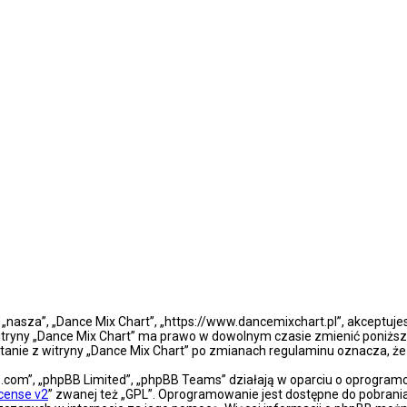
”, „nasza”, „Dance Mix Chart”, „https://www.dancemixchart.pl”, akceptuj
a witryny „Dance Mix Chart” ma prawo w dowolnym czasie zmienić poniższ
ystanie z witryny „Dance Mix Chart” po zmianach regulaminu oznacza, 
bb.com”, „phpBB Limited”, „phpBB Teams” działają w oparciu o oprogra
icense v2
” zwanej też „GPL”. Oprogramowanie jest dostępne do pobrani