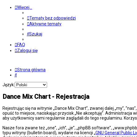
Więcej…
Tematy bez odpowiedzi
Aktywne tematy
Szukaj
FAQ
Zaloguj się
Strona główna
Szukaj
Język:
Dance Mix Chart - Rejestracja
Rejestrując się na witrynie „Dance Mix Chart”, zwanej dalej „my”, ”nas
opuść to miejsce, naciskając przycisk „Nie akceptuję”. Administracj
aby użytkownicy sami regularnie zaglądali do tego regulaminu. Korz
Nasze fora zwane też „one”, „ich”, „je”, „phpBB software”, „www.php
typu witryny (bulletin board), wydane na licencji „
GNU General Public L