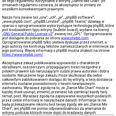
do tego regulaminu. Korzystanie z witryny „Dance Mix Chart” po
zmianach regulaminu oznacza, że akceptujesz te zmiany ze
wszelkimi konsekwencjami prawnymi.
Nasze fora zwane też „one”, „ich”, „je”, „phpBB software”,
„www.phpbb.com”, „phpBB Limited”, „phpBB Teams” działają w
oparciu o oprogramowanie wykorzystujące technologię phpBB, która
jest środowiskiem typu witryny (bulletin board), wydane na licencji
„
GNU General Public License v2
” zwanej też „GPL”. Oprogramowanie
jest dostępne do pobrania ze strony
www.phpbb.com
.
Oprogramowanie phpBB tylko ułatwia dyskusje przez internet, a
jego autorzy nie kontrolują tekstów zamieszczanych w internecie za
jego pomocą. Więcej informacji o phpBB można znaleźć na stronie
https://www.phpbb.com/
.
Akceptujesz zakaz publikowania wypowiedzi o charakterze
obraźliwym, oszczerczym, propagującym treści niezgodne z
polskim prawem lub naruszającym cudze prawa autorskie i dobra
osobiste. Naruszenie tego zakazu może skutkować dla ciebie
całkowitym zablokowaniem dostępu do tej witryny, a twój dostawca
internetu zostanie powiadomiony o twoim niewłaściwym
zachowaniu. Wyrażasz zgodę na to, że „Dance Mix Chart” może w
każdej chwili usunąć, zmienić, przenieść lub zamknąć każdy twój
temat, post. Wyrażasz zgodę na zapisywanie wszystkich podanych
przez ciebie informacji w naszej bazie danych. Informacje te nie
będą przekazywane nikomu bez twojej zgody, ale ani „Dance Mix
Chart”, ani phpBB nie ponosi odpowiedzialności za włamania do
witryny, podczas których może dojść do kradzieży danych.