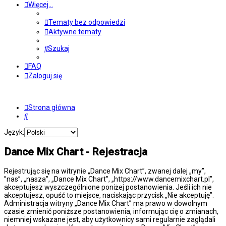
Więcej…
Tematy bez odpowiedzi
Aktywne tematy
Szukaj
FAQ
Zaloguj się
Strona główna
Szukaj
Język:
Dance Mix Chart - Rejestracja
Rejestrując się na witrynie „Dance Mix Chart”, zwanej dalej „my”,
”nas”, „nasza”, „Dance Mix Chart”, „https://www.dancemixchart.pl”,
akceptujesz wyszczególnione poniżej postanowienia. Jeśli ich nie
akceptujesz, opuść to miejsce, naciskając przycisk „Nie akceptuję”.
Administracja witryny „Dance Mix Chart” ma prawo w dowolnym
czasie zmienić poniższe postanowienia, informując cię o zmianach,
niemniej wskazane jest, aby użytkownicy sami regularnie zaglądali