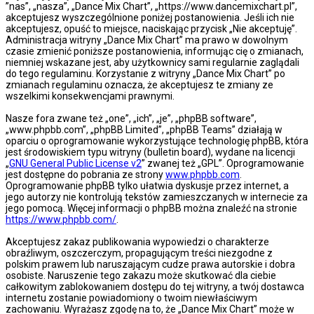
”nas”, „nasza”, „Dance Mix Chart”, „https://www.dancemixchart.pl”,
akceptujesz wyszczególnione poniżej postanowienia. Jeśli ich nie
akceptujesz, opuść to miejsce, naciskając przycisk „Nie akceptuję”.
Administracja witryny „Dance Mix Chart” ma prawo w dowolnym
czasie zmienić poniższe postanowienia, informując cię o zmianach,
niemniej wskazane jest, aby użytkownicy sami regularnie zaglądali
do tego regulaminu. Korzystanie z witryny „Dance Mix Chart” po
zmianach regulaminu oznacza, że akceptujesz te zmiany ze
wszelkimi konsekwencjami prawnymi.
Nasze fora zwane też „one”, „ich”, „je”, „phpBB software”,
„www.phpbb.com”, „phpBB Limited”, „phpBB Teams” działają w
oparciu o oprogramowanie wykorzystujące technologię phpBB, która
jest środowiskiem typu witryny (bulletin board), wydane na licencji
„
GNU General Public License v2
” zwanej też „GPL”. Oprogramowanie
jest dostępne do pobrania ze strony
www.phpbb.com
.
Oprogramowanie phpBB tylko ułatwia dyskusje przez internet, a
jego autorzy nie kontrolują tekstów zamieszczanych w internecie za
jego pomocą. Więcej informacji o phpBB można znaleźć na stronie
https://www.phpbb.com/
.
Akceptujesz zakaz publikowania wypowiedzi o charakterze
obraźliwym, oszczerczym, propagującym treści niezgodne z
polskim prawem lub naruszającym cudze prawa autorskie i dobra
osobiste. Naruszenie tego zakazu może skutkować dla ciebie
całkowitym zablokowaniem dostępu do tej witryny, a twój dostawca
internetu zostanie powiadomiony o twoim niewłaściwym
zachowaniu. Wyrażasz zgodę na to, że „Dance Mix Chart” może w