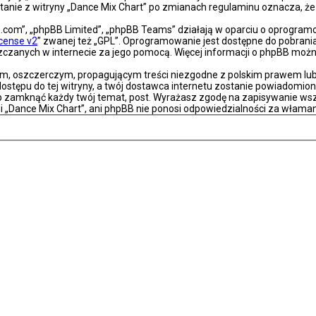
ystanie z witryny „Dance Mix Chart” po zmianach regulaminu oznacza, 
bb.com”, „phpBB Limited”, „phpBB Teams” działają w oparciu o oprogra
icense v2
” zwanej też „GPL”. Oprogramowanie jest dostępne do pobrani
eszczanych w internecie za jego pomocą. Więcej informacji o phpBB moż
m, oszczerczym, propagującym treści niezgodne z polskim prawem lub 
stępu do tej witryny, a twój dostawca internetu zostanie powiadomio
ub zamknąć każdy twój temat, post. Wyrażasz zgodę na zapisywanie wsz
i „Dance Mix Chart”, ani phpBB nie ponosi odpowiedzialności za właman