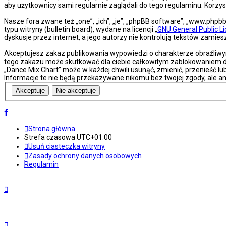
aby użytkownicy sami regularnie zaglądali do tego regulaminu. Korz
Nasze fora zwane też „one”, „ich”, „je”, „phpBB software”, „www.php
typu witryny (bulletin board), wydane na licencji „
GNU General Public L
dyskusje przez internet, a jego autorzy nie kontrolują tekstów zami
Akceptujesz zakaz publikowania wypowiedzi o charakterze obraźliwy
tego zakazu może skutkować dla ciebie całkowitym zablokowaniem do
„Dance Mix Chart” może w każdej chwili usunąć, zmienić, przenieść l
Informacje te nie będą przekazywane nikomu bez twojej zgody, ale an
Strona główna
Strefa czasowa
UTC+01:00
Usuń ciasteczka witryny
Zasady ochrony danych osobowych
Regulamin