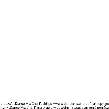
”, „nasza”, „Dance Mix Chart”, „https://www.dancemixchart.pl”, akceptuj
a witryny „Dance Mix Chart” ma prawo w dowolnym czasie zmienić poniższ