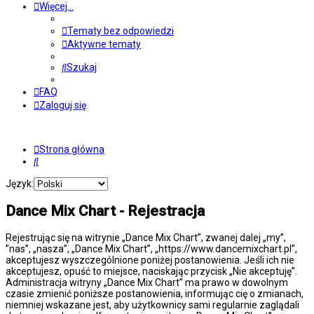
Więcej…
Tematy bez odpowiedzi
Aktywne tematy
Szukaj
FAQ
Zaloguj się
Strona główna
Szukaj
Język:
Dance Mix Chart - Rejestracja
Rejestrując się na witrynie „Dance Mix Chart”, zwanej dalej „my”,
”nas”, „nasza”, „Dance Mix Chart”, „https://www.dancemixchart.pl”,
akceptujesz wyszczególnione poniżej postanowienia. Jeśli ich nie
akceptujesz, opuść to miejsce, naciskając przycisk „Nie akceptuję”.
Administracja witryny „Dance Mix Chart” ma prawo w dowolnym
czasie zmienić poniższe postanowienia, informując cię o zmianach,
niemniej wskazane jest, aby użytkownicy sami regularnie zaglądali