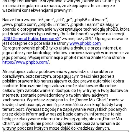
do tego regulaminu. Korzystanie z witryny „Dance Mix Chart” po
zmianach regulaminu oznacza, że akceptujesz te zmiany ze
wszelkimi konsekwencjami prawnymi.
Nasze fora zwane też „one”, „ich”, „je”, „phpBB software”,
„www.phpbb.com”, „phpBB Limited”, „phpBB Teams” działają w
oparciu o oprogramowanie wykorzystujące technologię phpBB, która
jest środowiskiem typu witryny (bulletin board), wydane na licencji
„
GNU General Public License v2
” zwanej też „GPL”. Oprogramowanie
jest dostępne do pobrania ze strony
www.phpbb.com
.
Oprogramowanie phpBB tylko ułatwia dyskusje przez internet, a
jego autorzy nie kontrolują tekstów zamieszczanych w internecie za
jego pomocą. Więcej informacji o phpBB można znaleźć na stronie
https://www.phpbb.com/
.
Akceptujesz zakaz publikowania wypowiedzi o charakterze
obraźliwym, oszczerczym, propagującym treści niezgodne z
polskim prawem lub naruszającym cudze prawa autorskie i dobra
osobiste. Naruszenie tego zakazu może skutkować dla ciebie
całkowitym zablokowaniem dostępu do tej witryny, a twój dostawca
internetu zostanie powiadomiony o twoim niewłaściwym
zachowaniu. Wyrażasz zgodę na to, że „Dance Mix Chart” może w
każdej chwili usunąć, zmienić, przenieść lub zamknąć każdy twój
temat, post. Wyrażasz zgodę na zapisywanie wszystkich podanych
przez ciebie informacji w naszej bazie danych. Informacje te nie
będą przekazywane nikomu bez twojej zgody, ale ani „Dance Mix
Chart”, ani phpBB nie ponosi odpowiedzialności za włamania do
witryny, podczas których może dojść do kradzieży danych.