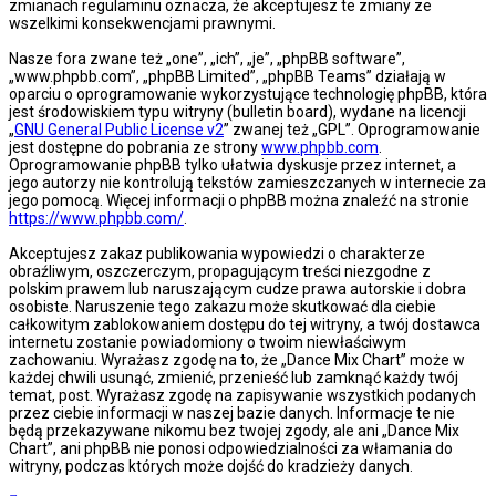
zmianach regulaminu oznacza, że akceptujesz te zmiany ze
wszelkimi konsekwencjami prawnymi.
Nasze fora zwane też „one”, „ich”, „je”, „phpBB software”,
„www.phpbb.com”, „phpBB Limited”, „phpBB Teams” działają w
oparciu o oprogramowanie wykorzystujące technologię phpBB, która
jest środowiskiem typu witryny (bulletin board), wydane na licencji
„
GNU General Public License v2
” zwanej też „GPL”. Oprogramowanie
jest dostępne do pobrania ze strony
www.phpbb.com
.
Oprogramowanie phpBB tylko ułatwia dyskusje przez internet, a
jego autorzy nie kontrolują tekstów zamieszczanych w internecie za
jego pomocą. Więcej informacji o phpBB można znaleźć na stronie
https://www.phpbb.com/
.
Akceptujesz zakaz publikowania wypowiedzi o charakterze
obraźliwym, oszczerczym, propagującym treści niezgodne z
polskim prawem lub naruszającym cudze prawa autorskie i dobra
osobiste. Naruszenie tego zakazu może skutkować dla ciebie
całkowitym zablokowaniem dostępu do tej witryny, a twój dostawca
internetu zostanie powiadomiony o twoim niewłaściwym
zachowaniu. Wyrażasz zgodę na to, że „Dance Mix Chart” może w
każdej chwili usunąć, zmienić, przenieść lub zamknąć każdy twój
temat, post. Wyrażasz zgodę na zapisywanie wszystkich podanych
przez ciebie informacji w naszej bazie danych. Informacje te nie
będą przekazywane nikomu bez twojej zgody, ale ani „Dance Mix
Chart”, ani phpBB nie ponosi odpowiedzialności za włamania do
witryny, podczas których może dojść do kradzieży danych.