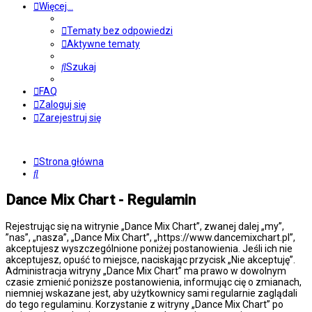
Więcej…
Tematy bez odpowiedzi
Aktywne tematy
Szukaj
FAQ
Zaloguj się
Zarejestruj się
Strona główna
Szukaj
Dance Mix Chart - Regulamin
Rejestrując się na witrynie „Dance Mix Chart”, zwanej dalej „my”,
”nas”, „nasza”, „Dance Mix Chart”, „https://www.dancemixchart.pl”,
akceptujesz wyszczególnione poniżej postanowienia. Jeśli ich nie
akceptujesz, opuść to miejsce, naciskając przycisk „Nie akceptuję”.
Administracja witryny „Dance Mix Chart” ma prawo w dowolnym
czasie zmienić poniższe postanowienia, informując cię o zmianach,
niemniej wskazane jest, aby użytkownicy sami regularnie zaglądali
do tego regulaminu. Korzystanie z witryny „Dance Mix Chart” po