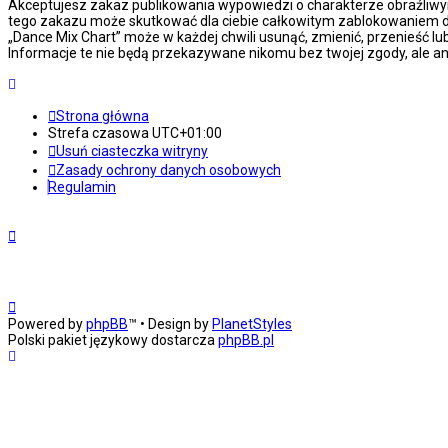
Akceptujesz zakaz publikowania wypowiedzi o charakterze obraźliwy
tego zakazu może skutkować dla ciebie całkowitym zablokowaniem do
„Dance Mix Chart” może w każdej chwili usunąć, zmienić, przenieść l
Informacje te nie będą przekazywane nikomu bez twojej zgody, ale an
Strona główna
Strefa czasowa
UTC+01:00
Usuń ciasteczka witryny
Zasady ochrony danych osobowych
Regulamin
Powered by
phpBB
™
• Design by
PlanetStyles
Polski pakiet językowy dostarcza
phpBB.pl