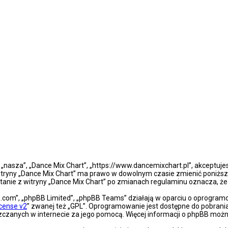
”, „nasza”, „Dance Mix Chart”, „https://www.dancemixchart.pl”, akceptuj
a witryny „Dance Mix Chart” ma prawo w dowolnym czasie zmienić poniższ
ystanie z witryny „Dance Mix Chart” po zmianach regulaminu oznacza, 
bb.com”, „phpBB Limited”, „phpBB Teams” działają w oparciu o oprogra
icense v2
” zwanej też „GPL”. Oprogramowanie jest dostępne do pobrani
eszczanych w internecie za jego pomocą. Więcej informacji o phpBB moż