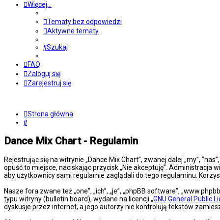
Więcej…
Tematy bez odpowiedzi
Aktywne tematy
Szukaj
FAQ
Zaloguj się
Zarejestruj się
Strona główna
Szukaj
Dance Mix Chart - Regulamin
Rejestrując się na witrynie „Dance Mix Chart”, zwanej dalej „my”, ”nas
opuść to miejsce, naciskając przycisk „Nie akceptuję”. Administracj
aby użytkownicy sami regularnie zaglądali do tego regulaminu. Korz
Nasze fora zwane też „one”, „ich”, „je”, „phpBB software”, „www.php
typu witryny (bulletin board), wydane na licencji „
GNU General Public L
dyskusje przez internet, a jego autorzy nie kontrolują tekstów zami