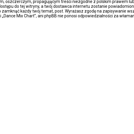
m, oszczerczym, propagującym treści niezgodne z polskim prawem lub 
stępu do tej witryny, a twój dostawca internetu zostanie powiadomio
ub zamknąć każdy twój temat, post. Wyrażasz zgodę na zapisywanie wsz
i „Dance Mix Chart”, ani phpBB nie ponosi odpowiedzialności za właman