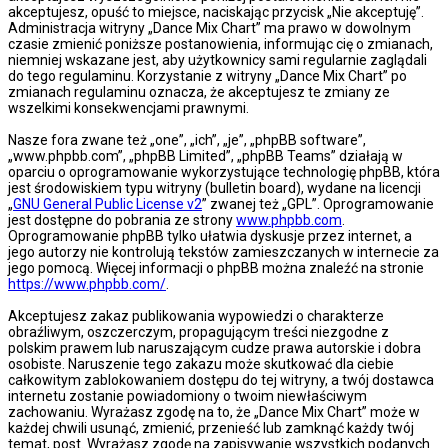
akceptujesz, opuść to miejsce, naciskając przycisk „Nie akceptuję”.
Administracja witryny „Dance Mix Chart” ma prawo w dowolnym
czasie zmienić poniższe postanowienia, informując cię o zmianach,
niemniej wskazane jest, aby użytkownicy sami regularnie zaglądali
do tego regulaminu. Korzystanie z witryny „Dance Mix Chart” po
zmianach regulaminu oznacza, że akceptujesz te zmiany ze
wszelkimi konsekwencjami prawnymi.
Nasze fora zwane też „one”, „ich”, „je”, „phpBB software”,
„www.phpbb.com”, „phpBB Limited”, „phpBB Teams” działają w
oparciu o oprogramowanie wykorzystujące technologię phpBB, która
jest środowiskiem typu witryny (bulletin board), wydane na licencji
„
GNU General Public License v2
” zwanej też „GPL”. Oprogramowanie
jest dostępne do pobrania ze strony
www.phpbb.com
.
Oprogramowanie phpBB tylko ułatwia dyskusje przez internet, a
jego autorzy nie kontrolują tekstów zamieszczanych w internecie za
jego pomocą. Więcej informacji o phpBB można znaleźć na stronie
https://www.phpbb.com/
.
Akceptujesz zakaz publikowania wypowiedzi o charakterze
obraźliwym, oszczerczym, propagującym treści niezgodne z
polskim prawem lub naruszającym cudze prawa autorskie i dobra
osobiste. Naruszenie tego zakazu może skutkować dla ciebie
całkowitym zablokowaniem dostępu do tej witryny, a twój dostawca
internetu zostanie powiadomiony o twoim niewłaściwym
zachowaniu. Wyrażasz zgodę na to, że „Dance Mix Chart” może w
każdej chwili usunąć, zmienić, przenieść lub zamknąć każdy twój
temat, post. Wyrażasz zgodę na zapisywanie wszystkich podanych