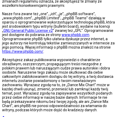
zmianach regulaminu oznacza, że akceptujesz te zmiany ze
wszelkimi konsekwencjami prawnymi.
Nasze fora zwane też „one”, „ich”, „je”, „phpBB software”,
„www.phpbb.com”, „phpBB Limited”, „phpBB Teams” działają w
oparciu o oprogramowanie wykorzystujące technologię phpBB, która
jest środowiskiem typu witryny (bulletin board), wydane na licencji
„
GNU General Public License v2
” zwanej też „GPL”. Oprogramowanie
jest dostępne do pobrania ze strony
www.phpbb.com
.
Oprogramowanie phpBB tylko ułatwia dyskusje przez internet, a
jego autorzy nie kontrolują tekstów zamieszczanych w internecie za
jego pomocą. Więcej informacji o phpBB można znaleźć na stronie
https://www.phpbb.com/
.
Akceptujesz zakaz publikowania wypowiedzi o charakterze
obraźliwym, oszczerczym, propagującym treści niezgodne z
polskim prawem lub naruszającym cudze prawa autorskie i dobra
osobiste. Naruszenie tego zakazu może skutkować dla ciebie
całkowitym zablokowaniem dostępu do tej witryny, a twój dostawca
internetu zostanie powiadomiony o twoim niewłaściwym
zachowaniu. Wyrażasz zgodę na to, że „Dance Mix Chart” może w
każdej chwili usunąć, zmienić, przenieść lub zamknąć każdy twój
temat, post. Wyrażasz zgodę na zapisywanie wszystkich podanych
przez ciebie informacji w naszej bazie danych. Informacje te nie
będą przekazywane nikomu bez twojej zgody, ale ani „Dance Mix
Chart”, ani phpBB nie ponosi odpowiedzialności za włamania do
witryny, podczas których może dojść do kradzieży danych.