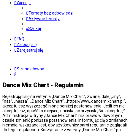
Więcej…
Tematy bez odpowiedzi
Aktywne tematy
Szukaj
FAQ
Zaloguj się
Zarejestruj się
Strona główna
Szukaj
Dance Mix Chart - Regulamin
Rejestrując się na witrynie „Dance Mix Chart”, zwanej dalej „my”,
”nas”, „nasza”, „Dance Mix Chart”, „https://www.dancemixchart.pl”,
akceptujesz wyszczególnione poniżej postanowienia. Jeśli ich nie
akceptujesz, opuść to miejsce, naciskając przycisk „Nie akceptuję”.
Administracja witryny „Dance Mix Chart” ma prawo w dowolnym
czasie zmienić poniższe postanowienia, informując cię o zmianach,
niemniej wskazane jest, aby użytkownicy sami regularnie zaglądali
do tego regulaminu. Korzystanie z witryny „Dance Mix Chart” po