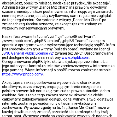
akceptujesz, opuść to miejsce, naciskając przycisk „Nie akceptuję”.
Administracja witryny „Dance Mix Chart” ma prawo w dowolnym
czasie zmienić poniższe postanowienia, informując cię o zmianach,
niemniej wskazane jest, aby użytkownicy sami regularnie zaglądali
do tego regulaminu. Korzystanie z witryny „Dance Mix Chart” po
zmianach regulaminu oznacza, że akceptujesz te zmiany ze
wszelkimi konsekwencjami prawnymi.
Nasze fora zwane też „one”, „ich”, „je”, „phpBB software”,
„www.phpbb.com”, „phpBB Limited”, „phpBB Teams” działają w
oparciu o oprogramowanie wykorzystujące technologię phpBB, która
jest środowiskiem typu witryny (bulletin board), wydane na licencji
„
GNU General Public License v2
” zwanej też „GPL”. Oprogramowanie
jest dostępne do pobrania ze strony
www.phpbb.com
.
Oprogramowanie phpBB tylko ułatwia dyskusje przez internet, a
jego autorzy nie kontrolują tekstów zamieszczanych w internecie za
jego pomocą. Więcej informacji o phpBB można znaleźć na stronie
https://www.phpbb.com/
.
Akceptujesz zakaz publikowania wypowiedzi o charakterze
obraźliwym, oszczerczym, propagującym treści niezgodne z
polskim prawem lub naruszającym cudze prawa autorskie i dobra
osobiste. Naruszenie tego zakazu może skutkować dla ciebie
całkowitym zablokowaniem dostępu do tej witryny, a twój dostawca
internetu zostanie powiadomiony o twoim niewłaściwym
zachowaniu. Wyrażasz zgodę na to, że „Dance Mix Chart” może w
każdej chwili usunąć, zmienić, przenieść lub zamknąć każdy twój
temat, post. Wyrażasz zgodę na zapisywanie wszystkich podanych