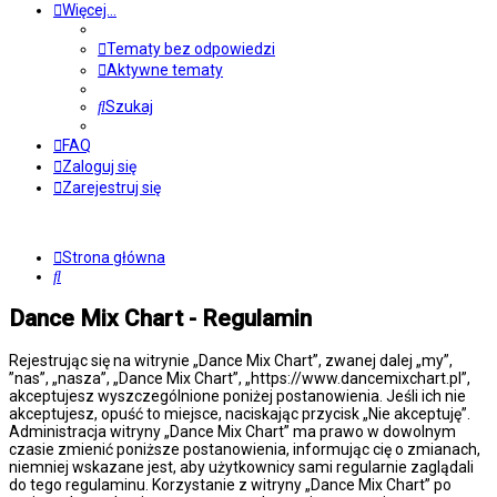
Więcej…
Tematy bez odpowiedzi
Aktywne tematy
Szukaj
FAQ
Zaloguj się
Zarejestruj się
Strona główna
Szukaj
Dance Mix Chart - Regulamin
Rejestrując się na witrynie „Dance Mix Chart”, zwanej dalej „my”,
”nas”, „nasza”, „Dance Mix Chart”, „https://www.dancemixchart.pl”,
akceptujesz wyszczególnione poniżej postanowienia. Jeśli ich nie
akceptujesz, opuść to miejsce, naciskając przycisk „Nie akceptuję”.
Administracja witryny „Dance Mix Chart” ma prawo w dowolnym
czasie zmienić poniższe postanowienia, informując cię o zmianach,
niemniej wskazane jest, aby użytkownicy sami regularnie zaglądali
do tego regulaminu. Korzystanie z witryny „Dance Mix Chart” po