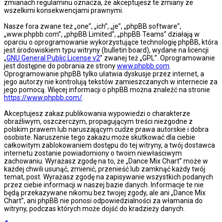
zmianach regulaminu oznacza, że akceptujesz te zmiany ze
wszelkimi konsekwencjami prawnymi.
Nasze fora zwane też „one”, „ich”, „je”, „phpBB software”,
„www.phpbb.com”, „phpBB Limited”, „phpBB Teams” działają w
oparciu o oprogramowanie wykorzystujące technologię phpBB, która
jest środowiskiem typu witryny (bulletin board), wydane na licencji
„
GNU General Public License v2
” zwanej też „GPL”. Oprogramowanie
jest dostępne do pobrania ze strony
www.phpbb.com
.
Oprogramowanie phpBB tylko ułatwia dyskusje przez internet, a
jego autorzy nie kontrolują tekstów zamieszczanych w internecie za
jego pomocą. Więcej informacji o phpBB można znaleźć na stronie
https://www.phpbb.com/
.
Akceptujesz zakaz publikowania wypowiedzi o charakterze
obraźliwym, oszczerczym, propagującym treści niezgodne z
polskim prawem lub naruszającym cudze prawa autorskie i dobra
osobiste. Naruszenie tego zakazu może skutkować dla ciebie
całkowitym zablokowaniem dostępu do tej witryny, a twój dostawca
internetu zostanie powiadomiony o twoim niewłaściwym
zachowaniu. Wyrażasz zgodę na to, że „Dance Mix Chart” może w
każdej chwili usunąć, zmienić, przenieść lub zamknąć każdy twój
temat, post. Wyrażasz zgodę na zapisywanie wszystkich podanych
przez ciebie informacji w naszej bazie danych. Informacje te nie
będą przekazywane nikomu bez twojej zgody, ale ani „Dance Mix
Chart”, ani phpBB nie ponosi odpowiedzialności za włamania do
witryny, podczas których może dojść do kradzieży danych.