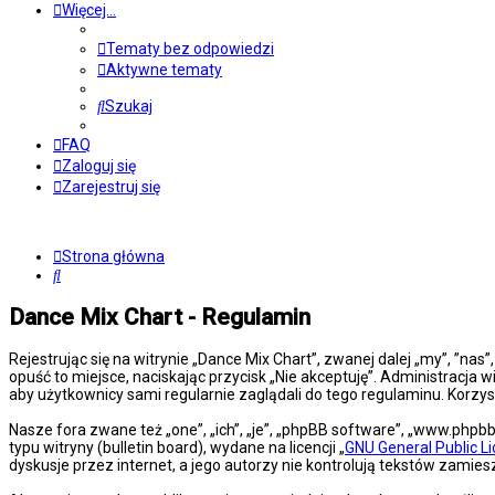
Więcej…
Tematy bez odpowiedzi
Aktywne tematy
Szukaj
FAQ
Zaloguj się
Zarejestruj się
Strona główna
Szukaj
Dance Mix Chart - Regulamin
Rejestrując się na witrynie „Dance Mix Chart”, zwanej dalej „my”, ”nas
opuść to miejsce, naciskając przycisk „Nie akceptuję”. Administracj
aby użytkownicy sami regularnie zaglądali do tego regulaminu. Korz
Nasze fora zwane też „one”, „ich”, „je”, „phpBB software”, „www.php
typu witryny (bulletin board), wydane na licencji „
GNU General Public L
dyskusje przez internet, a jego autorzy nie kontrolują tekstów zami