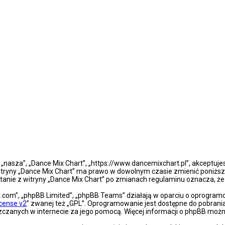
”, „nasza”, „Dance Mix Chart”, „https://www.dancemixchart.pl”, akceptuj
a witryny „Dance Mix Chart” ma prawo w dowolnym czasie zmienić poniższ
ystanie z witryny „Dance Mix Chart” po zmianach regulaminu oznacza, 
bb.com”, „phpBB Limited”, „phpBB Teams” działają w oparciu o oprogra
icense v2
” zwanej też „GPL”. Oprogramowanie jest dostępne do pobrani
eszczanych w internecie za jego pomocą. Więcej informacji o phpBB moż