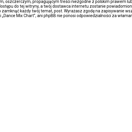
m, oszczerczym, propagującym treści niezgodne z polskim prawem lub 
stępu do tej witryny, a twój dostawca internetu zostanie powiadomio
ub zamknąć każdy twój temat, post. Wyrażasz zgodę na zapisywanie wsz
i „Dance Mix Chart”, ani phpBB nie ponosi odpowiedzialności za właman