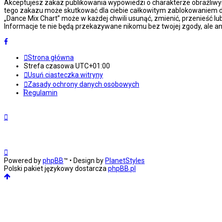
Akceptujesz zakaz publikowania wypowiedzi o charakterze obraźliwy
tego zakazu może skutkować dla ciebie całkowitym zablokowaniem do
„Dance Mix Chart” może w każdej chwili usunąć, zmienić, przenieść l
Informacje te nie będą przekazywane nikomu bez twojej zgody, ale an
Strona główna
Strefa czasowa
UTC+01:00
Usuń ciasteczka witryny
Zasady ochrony danych osobowych
Regulamin
Powered by
phpBB
™
• Design by
PlanetStyles
Polski pakiet językowy dostarcza
phpBB.pl