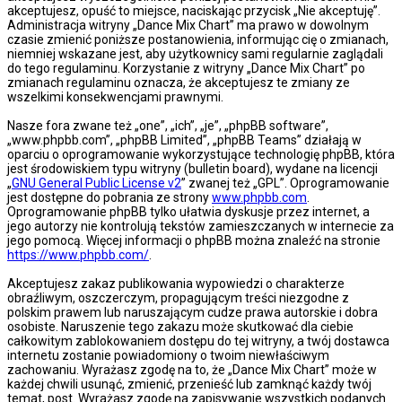
akceptujesz, opuść to miejsce, naciskając przycisk „Nie akceptuję”.
Administracja witryny „Dance Mix Chart” ma prawo w dowolnym
czasie zmienić poniższe postanowienia, informując cię o zmianach,
niemniej wskazane jest, aby użytkownicy sami regularnie zaglądali
do tego regulaminu. Korzystanie z witryny „Dance Mix Chart” po
zmianach regulaminu oznacza, że akceptujesz te zmiany ze
wszelkimi konsekwencjami prawnymi.
Nasze fora zwane też „one”, „ich”, „je”, „phpBB software”,
„www.phpbb.com”, „phpBB Limited”, „phpBB Teams” działają w
oparciu o oprogramowanie wykorzystujące technologię phpBB, która
jest środowiskiem typu witryny (bulletin board), wydane na licencji
„
GNU General Public License v2
” zwanej też „GPL”. Oprogramowanie
jest dostępne do pobrania ze strony
www.phpbb.com
.
Oprogramowanie phpBB tylko ułatwia dyskusje przez internet, a
jego autorzy nie kontrolują tekstów zamieszczanych w internecie za
jego pomocą. Więcej informacji o phpBB można znaleźć na stronie
https://www.phpbb.com/
.
Akceptujesz zakaz publikowania wypowiedzi o charakterze
obraźliwym, oszczerczym, propagującym treści niezgodne z
polskim prawem lub naruszającym cudze prawa autorskie i dobra
osobiste. Naruszenie tego zakazu może skutkować dla ciebie
całkowitym zablokowaniem dostępu do tej witryny, a twój dostawca
internetu zostanie powiadomiony o twoim niewłaściwym
zachowaniu. Wyrażasz zgodę na to, że „Dance Mix Chart” może w
każdej chwili usunąć, zmienić, przenieść lub zamknąć każdy twój
temat, post. Wyrażasz zgodę na zapisywanie wszystkich podanych