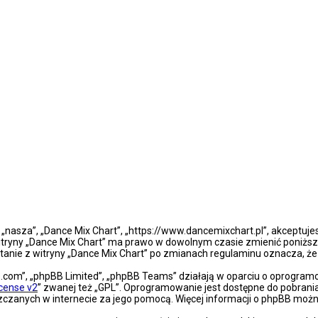
”, „nasza”, „Dance Mix Chart”, „https://www.dancemixchart.pl”, akceptuj
a witryny „Dance Mix Chart” ma prawo w dowolnym czasie zmienić poniższ
ystanie z witryny „Dance Mix Chart” po zmianach regulaminu oznacza, 
bb.com”, „phpBB Limited”, „phpBB Teams” działają w oparciu o oprogra
icense v2
” zwanej też „GPL”. Oprogramowanie jest dostępne do pobrani
eszczanych w internecie za jego pomocą. Więcej informacji o phpBB moż