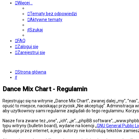
Więcej…
Tematy bez odpowiedzi
Aktywne tematy
Szukaj
FAQ
Zaloguj się
Zarejestruj się
Strona główna
Szukaj
Dance Mix Chart - Regulamin
Rejestrując się na witrynie „Dance Mix Chart”, zwanej dalej „my”, ”nas
opuść to miejsce, naciskając przycisk „Nie akceptuję”. Administracj
aby użytkownicy sami regularnie zaglądali do tego regulaminu. Korz
Nasze fora zwane też „one”, „ich”, „je”, „phpBB software”, „www.php
typu witryny (bulletin board), wydane na licencji „
GNU General Public L
dyskusje przez internet, a jego autorzy nie kontrolują tekstów zami