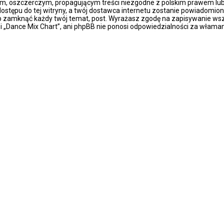
m, oszczerczym, propagującym treści niezgodne z polskim prawem lub 
stępu do tej witryny, a twój dostawca internetu zostanie powiadomio
ub zamknąć każdy twój temat, post. Wyrażasz zgodę na zapisywanie wsz
i „Dance Mix Chart”, ani phpBB nie ponosi odpowiedzialności za właman