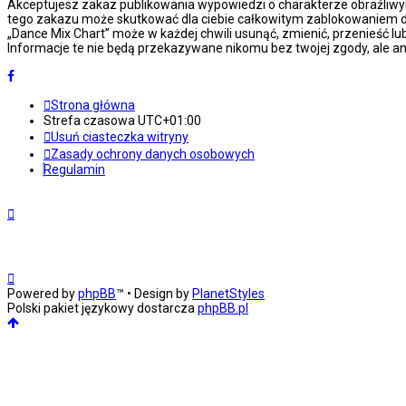
Akceptujesz zakaz publikowania wypowiedzi o charakterze obraźliwy
tego zakazu może skutkować dla ciebie całkowitym zablokowaniem do
„Dance Mix Chart” może w każdej chwili usunąć, zmienić, przenieść l
Informacje te nie będą przekazywane nikomu bez twojej zgody, ale an
Strona główna
Strefa czasowa
UTC+01:00
Usuń ciasteczka witryny
Zasady ochrony danych osobowych
Regulamin
Powered by
phpBB
™
• Design by
PlanetStyles
Polski pakiet językowy dostarcza
phpBB.pl