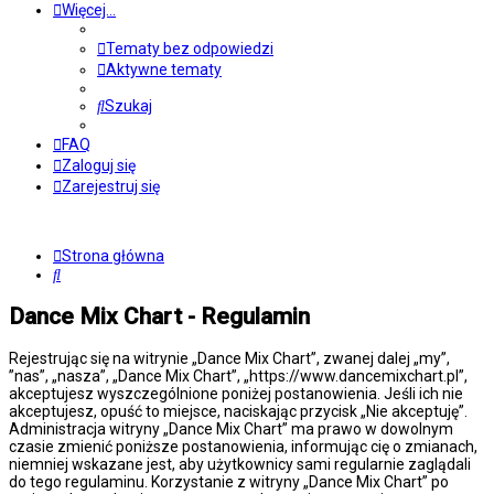
Więcej…
Tematy bez odpowiedzi
Aktywne tematy
Szukaj
FAQ
Zaloguj się
Zarejestruj się
Strona główna
Szukaj
Dance Mix Chart - Regulamin
Rejestrując się na witrynie „Dance Mix Chart”, zwanej dalej „my”,
”nas”, „nasza”, „Dance Mix Chart”, „https://www.dancemixchart.pl”,
akceptujesz wyszczególnione poniżej postanowienia. Jeśli ich nie
akceptujesz, opuść to miejsce, naciskając przycisk „Nie akceptuję”.
Administracja witryny „Dance Mix Chart” ma prawo w dowolnym
czasie zmienić poniższe postanowienia, informując cię o zmianach,
niemniej wskazane jest, aby użytkownicy sami regularnie zaglądali
do tego regulaminu. Korzystanie z witryny „Dance Mix Chart” po