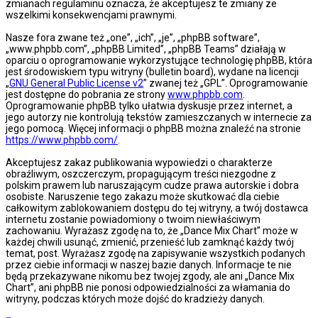
zmianach regulaminu oznacza, że akceptujesz te zmiany ze
wszelkimi konsekwencjami prawnymi.
Nasze fora zwane też „one”, „ich”, „je”, „phpBB software”,
„www.phpbb.com”, „phpBB Limited”, „phpBB Teams” działają w
oparciu o oprogramowanie wykorzystujące technologię phpBB, która
jest środowiskiem typu witryny (bulletin board), wydane na licencji
„
GNU General Public License v2
” zwanej też „GPL”. Oprogramowanie
jest dostępne do pobrania ze strony
www.phpbb.com
.
Oprogramowanie phpBB tylko ułatwia dyskusje przez internet, a
jego autorzy nie kontrolują tekstów zamieszczanych w internecie za
jego pomocą. Więcej informacji o phpBB można znaleźć na stronie
https://www.phpbb.com/
.
Akceptujesz zakaz publikowania wypowiedzi o charakterze
obraźliwym, oszczerczym, propagującym treści niezgodne z
polskim prawem lub naruszającym cudze prawa autorskie i dobra
osobiste. Naruszenie tego zakazu może skutkować dla ciebie
całkowitym zablokowaniem dostępu do tej witryny, a twój dostawca
internetu zostanie powiadomiony o twoim niewłaściwym
zachowaniu. Wyrażasz zgodę na to, że „Dance Mix Chart” może w
każdej chwili usunąć, zmienić, przenieść lub zamknąć każdy twój
temat, post. Wyrażasz zgodę na zapisywanie wszystkich podanych
przez ciebie informacji w naszej bazie danych. Informacje te nie
będą przekazywane nikomu bez twojej zgody, ale ani „Dance Mix
Chart”, ani phpBB nie ponosi odpowiedzialności za włamania do
witryny, podczas których może dojść do kradzieży danych.