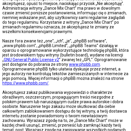
akceptujesz, opuść to miejsce, naciskając przycisk „Nie akceptuję”.
Administracja witryny „Dance Mix Chart” ma prawo w dowolnym
czasie zmienić poniższe postanowienia, informując cię o zmianach,
niemniej wskazane jest, aby użytkownicy sami regularnie zaglądali
do tego regulaminu. Korzystanie z witryny „Dance Mix Chart” po
zmianach regulaminu oznacza, że akceptujesz te zmiany ze
wszelkimi konsekwencjami prawnymi.
Nasze fora zwane też „one”, „ich”, „je”, „phpBB software”,
„www.phpbb.com”, „phpBB Limited”, „phpBB Teams” działają w
oparciu o oprogramowanie wykorzystujące technologię phpBB, która
jest środowiskiem typu witryny (bulletin board), wydane na licencji
„
GNU General Public License v2
” zwanej też „GPL”. Oprogramowanie
jest dostępne do pobrania ze strony
www.phpbb.com
.
Oprogramowanie phpBB tylko ułatwia dyskusje przez internet, a
jego autorzy nie kontrolują tekstów zamieszczanych w internecie za
jego pomocą. Więcej informacji o phpBB można znaleźć na stronie
https://www.phpbb.com/
.
Akceptujesz zakaz publikowania wypowiedzi o charakterze
obraźliwym, oszczerczym, propagującym treści niezgodne z
polskim prawem lub naruszającym cudze prawa autorskie i dobra
osobiste. Naruszenie tego zakazu może skutkować dla ciebie
całkowitym zablokowaniem dostępu do tej witryny, a twój dostawca
internetu zostanie powiadomiony o twoim niewłaściwym
zachowaniu. Wyrażasz zgodę na to, że „Dance Mix Chart” może w
każdej chwili usunąć, zmienić, przenieść lub zamknąć każdy twój
temat, post. Wyrażasz zgodę na zapisywanie wszystkich podanych