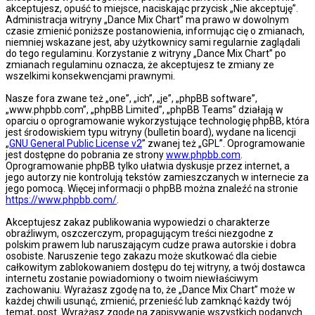
akceptujesz, opuść to miejsce, naciskając przycisk „Nie akceptuję”.
Administracja witryny „Dance Mix Chart” ma prawo w dowolnym
czasie zmienić poniższe postanowienia, informując cię o zmianach,
niemniej wskazane jest, aby użytkownicy sami regularnie zaglądali
do tego regulaminu. Korzystanie z witryny „Dance Mix Chart” po
zmianach regulaminu oznacza, że akceptujesz te zmiany ze
wszelkimi konsekwencjami prawnymi.
Nasze fora zwane też „one”, „ich”, „je”, „phpBB software”,
„www.phpbb.com”, „phpBB Limited”, „phpBB Teams” działają w
oparciu o oprogramowanie wykorzystujące technologię phpBB, która
jest środowiskiem typu witryny (bulletin board), wydane na licencji
„
GNU General Public License v2
” zwanej też „GPL”. Oprogramowanie
jest dostępne do pobrania ze strony
www.phpbb.com
.
Oprogramowanie phpBB tylko ułatwia dyskusje przez internet, a
jego autorzy nie kontrolują tekstów zamieszczanych w internecie za
jego pomocą. Więcej informacji o phpBB można znaleźć na stronie
https://www.phpbb.com/
.
Akceptujesz zakaz publikowania wypowiedzi o charakterze
obraźliwym, oszczerczym, propagującym treści niezgodne z
polskim prawem lub naruszającym cudze prawa autorskie i dobra
osobiste. Naruszenie tego zakazu może skutkować dla ciebie
całkowitym zablokowaniem dostępu do tej witryny, a twój dostawca
internetu zostanie powiadomiony o twoim niewłaściwym
zachowaniu. Wyrażasz zgodę na to, że „Dance Mix Chart” może w
każdej chwili usunąć, zmienić, przenieść lub zamknąć każdy twój
temat, post. Wyrażasz zgodę na zapisywanie wszystkich podanych