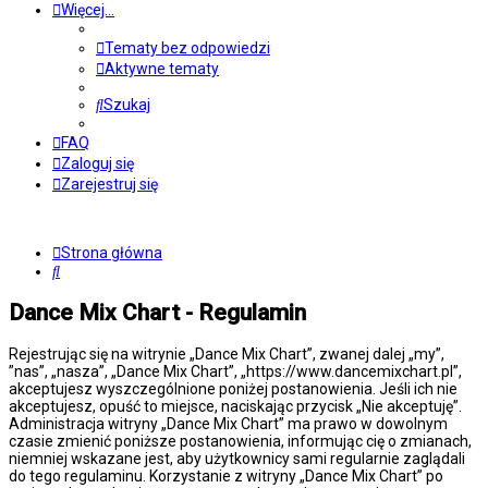
Więcej…
Tematy bez odpowiedzi
Aktywne tematy
Szukaj
FAQ
Zaloguj się
Zarejestruj się
Strona główna
Szukaj
Dance Mix Chart - Regulamin
Rejestrując się na witrynie „Dance Mix Chart”, zwanej dalej „my”,
”nas”, „nasza”, „Dance Mix Chart”, „https://www.dancemixchart.pl”,
akceptujesz wyszczególnione poniżej postanowienia. Jeśli ich nie
akceptujesz, opuść to miejsce, naciskając przycisk „Nie akceptuję”.
Administracja witryny „Dance Mix Chart” ma prawo w dowolnym
czasie zmienić poniższe postanowienia, informując cię o zmianach,
niemniej wskazane jest, aby użytkownicy sami regularnie zaglądali
do tego regulaminu. Korzystanie z witryny „Dance Mix Chart” po