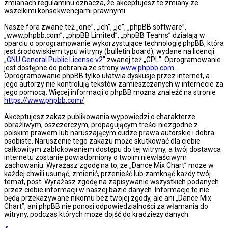
zmianach regulaminu oznacza, że akceptujesz te zmiany ze
wszelkimi konsekwencjami prawnymi.
Nasze fora zwane też „one”, „ich”, „je”, „phpBB software”,
„www.phpbb.com”, „phpBB Limited”, „phpBB Teams” działają w
oparciu o oprogramowanie wykorzystujące technologię phpBB, która
jest środowiskiem typu witryny (bulletin board), wydane na licencji
„
GNU General Public License v2
” zwanej też „GPL”. Oprogramowanie
jest dostępne do pobrania ze strony
www.phpbb.com
.
Oprogramowanie phpBB tylko ułatwia dyskusje przez internet, a
jego autorzy nie kontrolują tekstów zamieszczanych w internecie za
jego pomocą. Więcej informacji o phpBB można znaleźć na stronie
https://www.phpbb.com/
.
Akceptujesz zakaz publikowania wypowiedzi o charakterze
obraźliwym, oszczerczym, propagującym treści niezgodne z
polskim prawem lub naruszającym cudze prawa autorskie i dobra
osobiste. Naruszenie tego zakazu może skutkować dla ciebie
całkowitym zablokowaniem dostępu do tej witryny, a twój dostawca
internetu zostanie powiadomiony o twoim niewłaściwym
zachowaniu. Wyrażasz zgodę na to, że „Dance Mix Chart” może w
każdej chwili usunąć, zmienić, przenieść lub zamknąć każdy twój
temat, post. Wyrażasz zgodę na zapisywanie wszystkich podanych
przez ciebie informacji w naszej bazie danych. Informacje te nie
będą przekazywane nikomu bez twojej zgody, ale ani „Dance Mix
Chart”, ani phpBB nie ponosi odpowiedzialności za włamania do
witryny, podczas których może dojść do kradzieży danych.