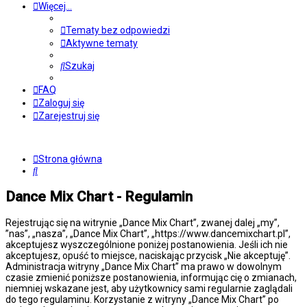
Więcej…
Tematy bez odpowiedzi
Aktywne tematy
Szukaj
FAQ
Zaloguj się
Zarejestruj się
Strona główna
Szukaj
Dance Mix Chart - Regulamin
Rejestrując się na witrynie „Dance Mix Chart”, zwanej dalej „my”,
”nas”, „nasza”, „Dance Mix Chart”, „https://www.dancemixchart.pl”,
akceptujesz wyszczególnione poniżej postanowienia. Jeśli ich nie
akceptujesz, opuść to miejsce, naciskając przycisk „Nie akceptuję”.
Administracja witryny „Dance Mix Chart” ma prawo w dowolnym
czasie zmienić poniższe postanowienia, informując cię o zmianach,
niemniej wskazane jest, aby użytkownicy sami regularnie zaglądali
do tego regulaminu. Korzystanie z witryny „Dance Mix Chart” po