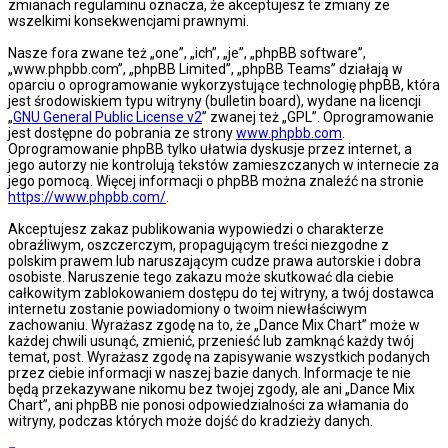
zmianach regulaminu oznacza, że akceptujesz te zmiany ze
wszelkimi konsekwencjami prawnymi.
Nasze fora zwane też „one”, „ich”, „je”, „phpBB software”,
„www.phpbb.com”, „phpBB Limited”, „phpBB Teams” działają w
oparciu o oprogramowanie wykorzystujące technologię phpBB, która
jest środowiskiem typu witryny (bulletin board), wydane na licencji
„
GNU General Public License v2
” zwanej też „GPL”. Oprogramowanie
jest dostępne do pobrania ze strony
www.phpbb.com
.
Oprogramowanie phpBB tylko ułatwia dyskusje przez internet, a
jego autorzy nie kontrolują tekstów zamieszczanych w internecie za
jego pomocą. Więcej informacji o phpBB można znaleźć na stronie
https://www.phpbb.com/
.
Akceptujesz zakaz publikowania wypowiedzi o charakterze
obraźliwym, oszczerczym, propagującym treści niezgodne z
polskim prawem lub naruszającym cudze prawa autorskie i dobra
osobiste. Naruszenie tego zakazu może skutkować dla ciebie
całkowitym zablokowaniem dostępu do tej witryny, a twój dostawca
internetu zostanie powiadomiony o twoim niewłaściwym
zachowaniu. Wyrażasz zgodę na to, że „Dance Mix Chart” może w
każdej chwili usunąć, zmienić, przenieść lub zamknąć każdy twój
temat, post. Wyrażasz zgodę na zapisywanie wszystkich podanych
przez ciebie informacji w naszej bazie danych. Informacje te nie
będą przekazywane nikomu bez twojej zgody, ale ani „Dance Mix
Chart”, ani phpBB nie ponosi odpowiedzialności za włamania do
witryny, podczas których może dojść do kradzieży danych.