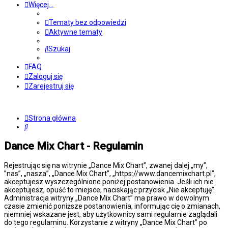
Więcej…
Tematy bez odpowiedzi
Aktywne tematy
Szukaj
FAQ
Zaloguj się
Zarejestruj się
Strona główna
Szukaj
Dance Mix Chart - Regulamin
Rejestrując się na witrynie „Dance Mix Chart”, zwanej dalej „my”,
”nas”, „nasza”, „Dance Mix Chart”, „https://www.dancemixchart.pl”,
akceptujesz wyszczególnione poniżej postanowienia. Jeśli ich nie
akceptujesz, opuść to miejsce, naciskając przycisk „Nie akceptuję”.
Administracja witryny „Dance Mix Chart” ma prawo w dowolnym
czasie zmienić poniższe postanowienia, informując cię o zmianach,
niemniej wskazane jest, aby użytkownicy sami regularnie zaglądali
do tego regulaminu. Korzystanie z witryny „Dance Mix Chart” po