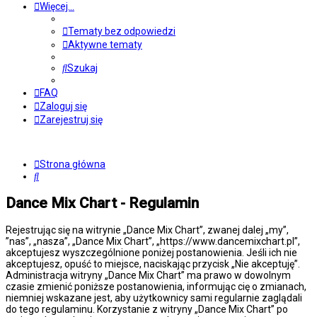
Więcej…
Tematy bez odpowiedzi
Aktywne tematy
Szukaj
FAQ
Zaloguj się
Zarejestruj się
Strona główna
Szukaj
Dance Mix Chart - Regulamin
Rejestrując się na witrynie „Dance Mix Chart”, zwanej dalej „my”,
”nas”, „nasza”, „Dance Mix Chart”, „https://www.dancemixchart.pl”,
akceptujesz wyszczególnione poniżej postanowienia. Jeśli ich nie
akceptujesz, opuść to miejsce, naciskając przycisk „Nie akceptuję”.
Administracja witryny „Dance Mix Chart” ma prawo w dowolnym
czasie zmienić poniższe postanowienia, informując cię o zmianach,
niemniej wskazane jest, aby użytkownicy sami regularnie zaglądali
do tego regulaminu. Korzystanie z witryny „Dance Mix Chart” po