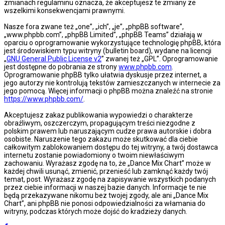
zmianach regulaminu oznacza, że akceptujesz te zmiany ze
wszelkimi konsekwencjami prawnymi.
Nasze fora zwane też „one”, „ich”, „je”, „phpBB software”,
„www.phpbb.com”, „phpBB Limited”, „phpBB Teams” działają w
oparciu o oprogramowanie wykorzystujące technologię phpBB, która
jest środowiskiem typu witryny (bulletin board), wydane na licencji
„
GNU General Public License v2
” zwanej też „GPL”. Oprogramowanie
jest dostępne do pobrania ze strony
www.phpbb.com
.
Oprogramowanie phpBB tylko ułatwia dyskusje przez internet, a
jego autorzy nie kontrolują tekstów zamieszczanych w internecie za
jego pomocą. Więcej informacji o phpBB można znaleźć na stronie
https://www.phpbb.com/
.
Akceptujesz zakaz publikowania wypowiedzi o charakterze
obraźliwym, oszczerczym, propagującym treści niezgodne z
polskim prawem lub naruszającym cudze prawa autorskie i dobra
osobiste. Naruszenie tego zakazu może skutkować dla ciebie
całkowitym zablokowaniem dostępu do tej witryny, a twój dostawca
internetu zostanie powiadomiony o twoim niewłaściwym
zachowaniu. Wyrażasz zgodę na to, że „Dance Mix Chart” może w
każdej chwili usunąć, zmienić, przenieść lub zamknąć każdy twój
temat, post. Wyrażasz zgodę na zapisywanie wszystkich podanych
przez ciebie informacji w naszej bazie danych. Informacje te nie
będą przekazywane nikomu bez twojej zgody, ale ani „Dance Mix
Chart”, ani phpBB nie ponosi odpowiedzialności za włamania do
witryny, podczas których może dojść do kradzieży danych.