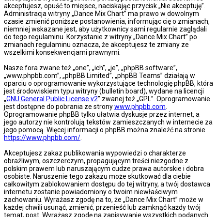
akceptujesz, opuść to miejsce, naciskając przycisk „Nie akceptuję”.
Administracja witryny „Dance Mix Chart” ma prawo w dowolnym
czasie zmienić poniższe postanowienia, informując cię o zmianach,
niemniej wskazane jest, aby użytkownicy sami regularnie zaglądali
do tego regulaminu. Korzystanie z witryny „Dance Mix Chart” po
zmianach regulaminu oznacza, że akceptujesz te zmiany ze
wszelkimi konsekwencjami prawnymi.
Nasze fora zwane też „one”, „ich”, „je”, „phpBB software”,
„www.phpbb.com”, „phpBB Limited”, „phpBB Teams” działają w
oparciu o oprogramowanie wykorzystujące technologię phpBB, która
jest środowiskiem typu witryny (bulletin board), wydane na licencji
„
GNU General Public License v2
” zwanej też „GPL”. Oprogramowanie
jest dostępne do pobrania ze strony
www.phpbb.com
.
Oprogramowanie phpBB tylko ułatwia dyskusje przez internet, a
jego autorzy nie kontrolują tekstów zamieszczanych w internecie za
jego pomocą. Więcej informacji o phpBB można znaleźć na stronie
https://www.phpbb.com/
.
Akceptujesz zakaz publikowania wypowiedzi o charakterze
obraźliwym, oszczerczym, propagującym treści niezgodne z
polskim prawem lub naruszającym cudze prawa autorskie i dobra
osobiste. Naruszenie tego zakazu może skutkować dla ciebie
całkowitym zablokowaniem dostępu do tej witryny, a twój dostawca
internetu zostanie powiadomiony o twoim niewłaściwym
zachowaniu. Wyrażasz zgodę na to, że „Dance Mix Chart” może w
każdej chwili usunąć, zmienić, przenieść lub zamknąć każdy twój
temat, post. Wyrażasz zgodę na zapisywanie wszystkich podanych