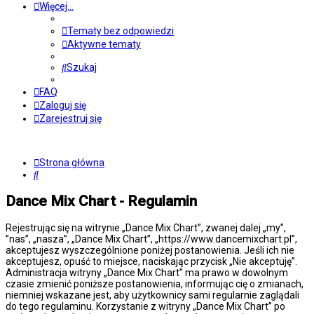
Więcej…
Tematy bez odpowiedzi
Aktywne tematy
Szukaj
FAQ
Zaloguj się
Zarejestruj się
Strona główna
Szukaj
Dance Mix Chart - Regulamin
Rejestrując się na witrynie „Dance Mix Chart”, zwanej dalej „my”,
”nas”, „nasza”, „Dance Mix Chart”, „https://www.dancemixchart.pl”,
akceptujesz wyszczególnione poniżej postanowienia. Jeśli ich nie
akceptujesz, opuść to miejsce, naciskając przycisk „Nie akceptuję”.
Administracja witryny „Dance Mix Chart” ma prawo w dowolnym
czasie zmienić poniższe postanowienia, informując cię o zmianach,
niemniej wskazane jest, aby użytkownicy sami regularnie zaglądali
do tego regulaminu. Korzystanie z witryny „Dance Mix Chart” po