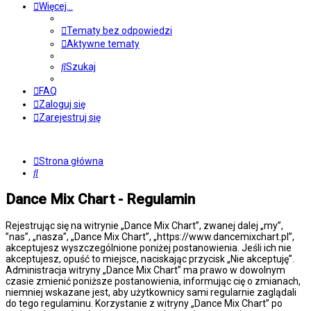
Więcej…
Tematy bez odpowiedzi
Aktywne tematy
Szukaj
FAQ
Zaloguj się
Zarejestruj się
Strona główna
Szukaj
Dance Mix Chart - Regulamin
Rejestrując się na witrynie „Dance Mix Chart”, zwanej dalej „my”,
”nas”, „nasza”, „Dance Mix Chart”, „https://www.dancemixchart.pl”,
akceptujesz wyszczególnione poniżej postanowienia. Jeśli ich nie
akceptujesz, opuść to miejsce, naciskając przycisk „Nie akceptuję”.
Administracja witryny „Dance Mix Chart” ma prawo w dowolnym
czasie zmienić poniższe postanowienia, informując cię o zmianach,
niemniej wskazane jest, aby użytkownicy sami regularnie zaglądali
do tego regulaminu. Korzystanie z witryny „Dance Mix Chart” po