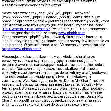
zmianach regulaminu oznacza, że akceptujesz te zmiany ze
wszelkimi konsekwencjami prawnymi.
Nasze fora zwane też „one”, „ich”, „je”, „phpBB software”,
„www.phpbb.com”, „phpBB Limited”, „phpBB Teams” działają w
oparciu o oprogramowanie wykorzystujące technologię phpBB, która
jest środowiskiem typu witryny (bulletin board), wydane na licencji
„
GNU General Public License v2
” zwanej też „GPL”. Oprogramowanie
jest dostępne do pobrania ze strony
www.phpbb.com
.
Oprogramowanie phpBB tylko ułatwia dyskusje przez internet, a
jego autorzy nie kontrolują tekstów zamieszczanych w internecie za
jego pomocą. Więcej informacji o phpBB można znaleźć na stronie
https://www.phpbb.com/
.
Akceptujesz zakaz publikowania wypowiedzi o charakterze
obraźliwym, oszczerczym, propagującym treści niezgodne z
polskim prawem lub naruszającym cudze prawa autorskie i dobra
osobiste. Naruszenie tego zakazu może skutkować dla ciebie
całkowitym zablokowaniem dostępu do tej witryny, a twój dostawca
internetu zostanie powiadomiony o twoim niewłaściwym
zachowaniu. Wyrażasz zgodę na to, że „Dance Mix Chart” może w
każdej chwili usunąć, zmienić, przenieść lub zamknąć każdy twój
temat, post. Wyrażasz zgodę na zapisywanie wszystkich podanych
przez ciebie informacji w naszej bazie danych. Informacje te nie
będą przekazywane nikomu bez twojej zgody, ale ani „Dance Mix
Chart”, ani phpBB nie ponosi odpowiedzialności za włamania do
witryny, podczas których może dojść do kradzieży danych.