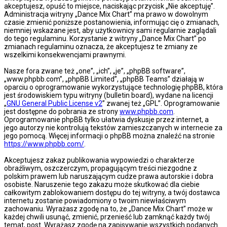
akceptujesz, opuść to miejsce, naciskając przycisk „Nie akceptuję”.
Administracja witryny „Dance Mix Chart” ma prawo w dowolnym
czasie zmienić poniższe postanowienia, informując cię o zmianach,
niemniej wskazane jest, aby użytkownicy sami regularnie zaglądali
do tego regulaminu. Korzystanie z witryny „Dance Mix Chart” po
zmianach regulaminu oznacza, że akceptujesz te zmiany ze
wszelkimi konsekwencjami prawnymi.
Nasze fora zwane też „one”, „ich”, „je”, „phpBB software”,
„www.phpbb.com”, „phpBB Limited”, „phpBB Teams” działają w
oparciu o oprogramowanie wykorzystujące technologię phpBB, która
jest środowiskiem typu witryny (bulletin board), wydane na licencji
„
GNU General Public License v2
” zwanej też „GPL”. Oprogramowanie
jest dostępne do pobrania ze strony
www.phpbb.com
.
Oprogramowanie phpBB tylko ułatwia dyskusje przez internet, a
jego autorzy nie kontrolują tekstów zamieszczanych w internecie za
jego pomocą. Więcej informacji o phpBB można znaleźć na stronie
https://www.phpbb.com/
.
Akceptujesz zakaz publikowania wypowiedzi o charakterze
obraźliwym, oszczerczym, propagującym treści niezgodne z
polskim prawem lub naruszającym cudze prawa autorskie i dobra
osobiste. Naruszenie tego zakazu może skutkować dla ciebie
całkowitym zablokowaniem dostępu do tej witryny, a twój dostawca
internetu zostanie powiadomiony o twoim niewłaściwym
zachowaniu. Wyrażasz zgodę na to, że „Dance Mix Chart” może w
każdej chwili usunąć, zmienić, przenieść lub zamknąć każdy twój
temat, post. Wyrażasz zgodę na zapisywanie wszystkich podanych