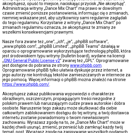
akceptujesz, opuść to miejsce, naciskając przycisk „Nie akceptuję”.
Administracja witryny „Dance Mix Chart” ma prawo w dowolnym
czasie zmienić poniższe postanowienia, informując cię o zmianach,
niemniej wskazane jest, aby użytkownicy sami regularnie zaglądali
do tego regulaminu. Korzystanie z witryny „Dance Mix Chart” po
zmianach regulaminu oznacza, że akceptujesz te zmiany ze
wszelkimi konsekwencjami prawnymi.
Nasze fora zwane też „one”, „ich”, „je”, „phpBB software”,
„www.phpbb.com”, „phpBB Limited”, „phpBB Teams” działają w
oparciu o oprogramowanie wykorzystujące technologię phpBB, która
jest środowiskiem typu witryny (bulletin board), wydane na licencji
„
GNU General Public License v2
” zwanej też „GPL”. Oprogramowanie
jest dostępne do pobrania ze strony
www.phpbb.com
.
Oprogramowanie phpBB tylko ułatwia dyskusje przez internet, a
jego autorzy nie kontrolują tekstów zamieszczanych w internecie za
jego pomocą. Więcej informacji o phpBB można znaleźć na stronie
https://www.phpbb.com/
.
Akceptujesz zakaz publikowania wypowiedzi o charakterze
obraźliwym, oszczerczym, propagującym treści niezgodne z
polskim prawem lub naruszającym cudze prawa autorskie i dobra
osobiste. Naruszenie tego zakazu może skutkować dla ciebie
całkowitym zablokowaniem dostępu do tej witryny, a twój dostawca
internetu zostanie powiadomiony o twoim niewłaściwym
zachowaniu. Wyrażasz zgodę na to, że „Dance Mix Chart” może w
każdej chwili usunąć, zmienić, przenieść lub zamknąć każdy twój
temat, post. Wyrażasz zgodę na zapisywanie wszystkich podanych