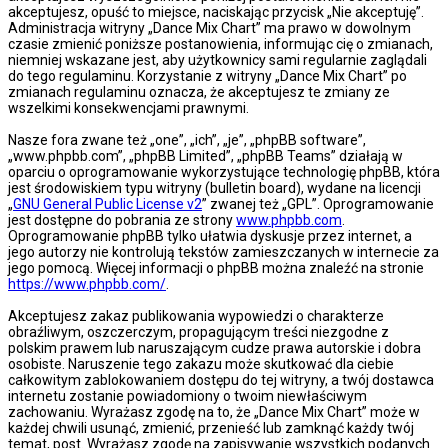
akceptujesz, opuść to miejsce, naciskając przycisk „Nie akceptuję”.
Administracja witryny „Dance Mix Chart” ma prawo w dowolnym
czasie zmienić poniższe postanowienia, informując cię o zmianach,
niemniej wskazane jest, aby użytkownicy sami regularnie zaglądali
do tego regulaminu. Korzystanie z witryny „Dance Mix Chart” po
zmianach regulaminu oznacza, że akceptujesz te zmiany ze
wszelkimi konsekwencjami prawnymi.
Nasze fora zwane też „one”, „ich”, „je”, „phpBB software”,
„www.phpbb.com”, „phpBB Limited”, „phpBB Teams” działają w
oparciu o oprogramowanie wykorzystujące technologię phpBB, która
jest środowiskiem typu witryny (bulletin board), wydane na licencji
„
GNU General Public License v2
” zwanej też „GPL”. Oprogramowanie
jest dostępne do pobrania ze strony
www.phpbb.com
.
Oprogramowanie phpBB tylko ułatwia dyskusje przez internet, a
jego autorzy nie kontrolują tekstów zamieszczanych w internecie za
jego pomocą. Więcej informacji o phpBB można znaleźć na stronie
https://www.phpbb.com/
.
Akceptujesz zakaz publikowania wypowiedzi o charakterze
obraźliwym, oszczerczym, propagującym treści niezgodne z
polskim prawem lub naruszającym cudze prawa autorskie i dobra
osobiste. Naruszenie tego zakazu może skutkować dla ciebie
całkowitym zablokowaniem dostępu do tej witryny, a twój dostawca
internetu zostanie powiadomiony o twoim niewłaściwym
zachowaniu. Wyrażasz zgodę na to, że „Dance Mix Chart” może w
każdej chwili usunąć, zmienić, przenieść lub zamknąć każdy twój
temat, post. Wyrażasz zgodę na zapisywanie wszystkich podanych