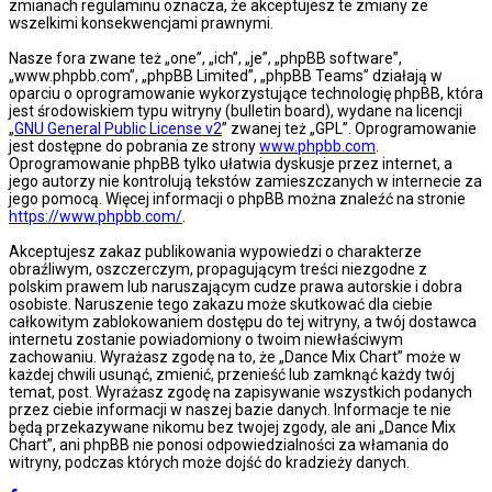
zmianach regulaminu oznacza, że akceptujesz te zmiany ze
wszelkimi konsekwencjami prawnymi.
Nasze fora zwane też „one”, „ich”, „je”, „phpBB software”,
„www.phpbb.com”, „phpBB Limited”, „phpBB Teams” działają w
oparciu o oprogramowanie wykorzystujące technologię phpBB, która
jest środowiskiem typu witryny (bulletin board), wydane na licencji
„
GNU General Public License v2
” zwanej też „GPL”. Oprogramowanie
jest dostępne do pobrania ze strony
www.phpbb.com
.
Oprogramowanie phpBB tylko ułatwia dyskusje przez internet, a
jego autorzy nie kontrolują tekstów zamieszczanych w internecie za
jego pomocą. Więcej informacji o phpBB można znaleźć na stronie
https://www.phpbb.com/
.
Akceptujesz zakaz publikowania wypowiedzi o charakterze
obraźliwym, oszczerczym, propagującym treści niezgodne z
polskim prawem lub naruszającym cudze prawa autorskie i dobra
osobiste. Naruszenie tego zakazu może skutkować dla ciebie
całkowitym zablokowaniem dostępu do tej witryny, a twój dostawca
internetu zostanie powiadomiony o twoim niewłaściwym
zachowaniu. Wyrażasz zgodę na to, że „Dance Mix Chart” może w
każdej chwili usunąć, zmienić, przenieść lub zamknąć każdy twój
temat, post. Wyrażasz zgodę na zapisywanie wszystkich podanych
przez ciebie informacji w naszej bazie danych. Informacje te nie
będą przekazywane nikomu bez twojej zgody, ale ani „Dance Mix
Chart”, ani phpBB nie ponosi odpowiedzialności za włamania do
witryny, podczas których może dojść do kradzieży danych.