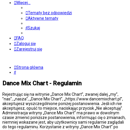
Więcej…
Tematy bez odpowiedzi
Aktywne tematy
Szukaj
FAQ
Zaloguj się
Zarejestruj się
Strona główna
Szukaj
Dance Mix Chart - Regulamin
Rejestrując się na witrynie „Dance Mix Chart”, zwanej dalej „my”,
”nas”, „nasza”, „Dance Mix Chart”, „https://www.dancemixchart.pl”,
akceptujesz wyszczególnione poniżej postanowienia. Jeśli ich nie
akceptujesz, opuść to miejsce, naciskając przycisk „Nie akceptuję”.
Administracja witryny „Dance Mix Chart” ma prawo w dowolnym
czasie zmienić poniższe postanowienia, informując cię o zmianach,
niemniej wskazane jest, aby użytkownicy sami regularnie zaglądali
do tego regulaminu. Korzystanie z witryny „Dance Mix Chart” po