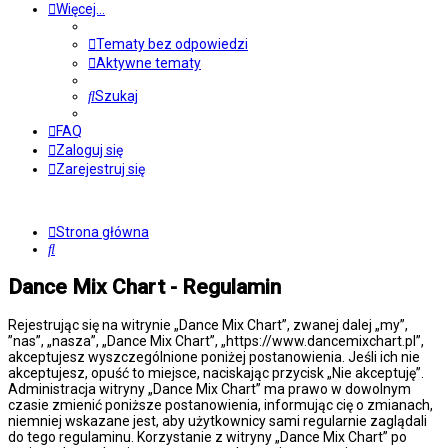
Więcej…
Tematy bez odpowiedzi
Aktywne tematy
Szukaj
FAQ
Zaloguj się
Zarejestruj się
Strona główna
Szukaj
Dance Mix Chart - Regulamin
Rejestrując się na witrynie „Dance Mix Chart”, zwanej dalej „my”,
”nas”, „nasza”, „Dance Mix Chart”, „https://www.dancemixchart.pl”,
akceptujesz wyszczególnione poniżej postanowienia. Jeśli ich nie
akceptujesz, opuść to miejsce, naciskając przycisk „Nie akceptuję”.
Administracja witryny „Dance Mix Chart” ma prawo w dowolnym
czasie zmienić poniższe postanowienia, informując cię o zmianach,
niemniej wskazane jest, aby użytkownicy sami regularnie zaglądali
do tego regulaminu. Korzystanie z witryny „Dance Mix Chart” po