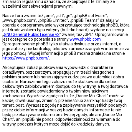
zmianach regulaminu oznacza, że akceptujesz te zmiany ze
wszelkimi konsekwencjami prawnymi.
Nasze fora zwane też „one”, „ich”, „je”, „phpBB software”,
„www.phpbb.com”, „phpBB Limited”, „phpBB Teams” działają w
oparciu o oprogramowanie wykorzystujące technologię phpBB, która
jest środowiskiem typu witryny (bulletin board), wydane na licencji
„
GNU General Public License v2
” zwanej też „GPL”. Oprogramowanie
jest dostępne do pobrania ze strony
www.phpbb.com
.
Oprogramowanie phpBB tylko ułatwia dyskusje przez internet, a
jego autorzy nie kontrolują tekstów zamieszczanych w internecie za
jego pomocą. Więcej informacji o phpBB można znaleźć na stronie
https://www.phpbb.com/
.
Akceptujesz zakaz publikowania wypowiedzi o charakterze
obraźliwym, oszczerczym, propagującym treści niezgodne z
polskim prawem lub naruszającym cudze prawa autorskie i dobra
osobiste. Naruszenie tego zakazu może skutkować dla ciebie
całkowitym zablokowaniem dostępu do tej witryny, a twój dostawca
internetu zostanie powiadomiony o twoim niewłaściwym
zachowaniu. Wyrażasz zgodę na to, że „Dance Mix Chart” może w
każdej chwili usunąć, zmienić, przenieść lub zamknąć każdy twój
temat, post. Wyrażasz zgodę na zapisywanie wszystkich podanych
przez ciebie informacji w naszej bazie danych. Informacje te nie
będą przekazywane nikomu bez twojej zgody, ale ani „Dance Mix
Chart”, ani phpBB nie ponosi odpowiedzialności za włamania do
witryny, podczas których może dojść do kradzieży danych.