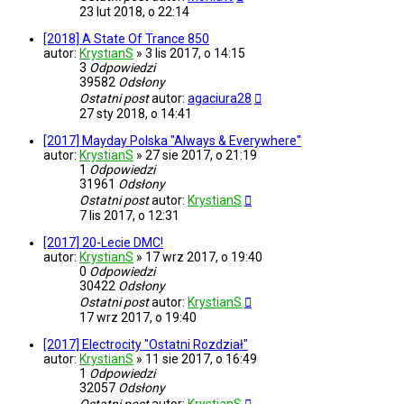
23 lut 2018, o 22:14
[2018] A State Of Trance 850
autor:
KrystianS
»
3 lis 2017, o 14:15
3
Odpowiedzi
39582
Odsłony
Ostatni post
autor:
agaciura28
27 sty 2018, o 14:41
[2017] Mayday Polska "Always & Everywhere"
autor:
KrystianS
»
27 sie 2017, o 21:19
1
Odpowiedzi
31961
Odsłony
Ostatni post
autor:
KrystianS
7 lis 2017, o 12:31
[2017] 20-Lecie DMC!
autor:
KrystianS
»
17 wrz 2017, o 19:40
0
Odpowiedzi
30422
Odsłony
Ostatni post
autor:
KrystianS
17 wrz 2017, o 19:40
[2017] Electrocity "Ostatni Rozdział"
autor:
KrystianS
»
11 sie 2017, o 16:49
1
Odpowiedzi
32057
Odsłony