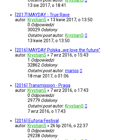
Ostatni post
autor:
KrystianS
13 sie 2017, o 18:41
[2017] MAYDAY - True Rave
autor:
KrystianS
»
13 kwie 2017, o 13:50
0
Odpowiedzi
30029
Odsłony
Ostatni post
autor:
KrystianS
13 kwie 2017, o 13:50
[2016] MAYDAY Polska „we love the future”
autor:
KrystianS
»
7 wrz 2016, o 15:43
1
Odpowiedzi
32862
Odsłony
Ostatni post
autor:
marios
18 mar 2017, o 01:06
[2016] Transmission - Praga
autor:
KrystianS
»
7 wrz 2016, o 17:43
0
Odpowiedzi
29779
Odsłony
Ostatni post
autor:
KrystianS
7 wrz 2016, o 17:43
[2016] Euforia Festival
autor:
KrystianS
»
26 lip 2016, o 22:37
0
Odpowiedzi
29238
Odsłony