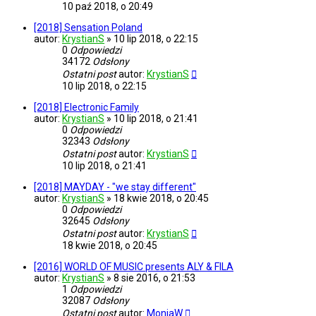
10 paź 2018, o 20:49
[2018] Sensation Poland
autor:
KrystianS
»
10 lip 2018, o 22:15
0
Odpowiedzi
34172
Odsłony
Ostatni post
autor:
KrystianS
10 lip 2018, o 22:15
[2018] Electronic Family
autor:
KrystianS
»
10 lip 2018, o 21:41
0
Odpowiedzi
32343
Odsłony
Ostatni post
autor:
KrystianS
10 lip 2018, o 21:41
[2018] MAYDAY - "we stay different"
autor:
KrystianS
»
18 kwie 2018, o 20:45
0
Odpowiedzi
32645
Odsłony
Ostatni post
autor:
KrystianS
18 kwie 2018, o 20:45
[2016] WORLD OF MUSIC presents ALY & FILA
autor:
KrystianS
»
8 sie 2016, o 21:53
1
Odpowiedzi
32087
Odsłony
Ostatni post
autor:
MoniaW