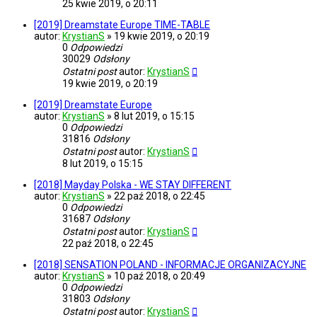
25 kwie 2019, o 20:11
[2019] Dreamstate Europe TIME-TABLE
autor:
KrystianS
»
19 kwie 2019, o 20:19
0
Odpowiedzi
30029
Odsłony
Ostatni post
autor:
KrystianS
19 kwie 2019, o 20:19
[2019] Dreamstate Europe
autor:
KrystianS
»
8 lut 2019, o 15:15
0
Odpowiedzi
31816
Odsłony
Ostatni post
autor:
KrystianS
8 lut 2019, o 15:15
[2018] Mayday Polska - WE STAY DIFFERENT
autor:
KrystianS
»
22 paź 2018, o 22:45
0
Odpowiedzi
31687
Odsłony
Ostatni post
autor:
KrystianS
22 paź 2018, o 22:45
[2018] SENSATION POLAND - INFORMACJE ORGANIZACYJNE
autor:
KrystianS
»
10 paź 2018, o 20:49
0
Odpowiedzi
31803
Odsłony
Ostatni post
autor:
KrystianS