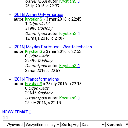
Ostatni post
autor:
KrystianS
26 lip 2016, o 22:37
[2016] Armin Only Embrace
autor:
KrystianS
»
3 mar 2016, o 22:45
1
Odpowiedzi
31986
Odsłony
Ostatni post
autor:
KrystianS
12 maja 2016, o 21:07
[2016] Mayday Dortmund - Westfalenhallen
autor:
KrystianS
»
3 mar 2016, o 22:53
0
Odpowiedzi
29490
Odsłony
Ostatni post
autor:
KrystianS
3 mar 2016, o 22:53
[2016] Tranceformations
autor:
KrystianS
»
28 sty 2016, o 22:18
0
Odpowiedzi
29646
Odsłony
Ostatni post
autor:
KrystianS
28 sty 2016, o 22:18
NOWY TEMAT
Wyświetl:
Sortuj wg:
Kierunek: