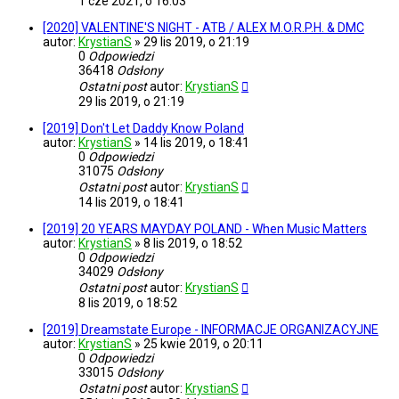
1 cze 2021, o 16:03
[2020] VALENTINE'S NIGHT - ATB / ALEX M.O.R.P.H. & DMC
autor:
KrystianS
»
29 lis 2019, o 21:19
0
Odpowiedzi
36418
Odsłony
Ostatni post
autor:
KrystianS
29 lis 2019, o 21:19
[2019] Don't Let Daddy Know Poland
autor:
KrystianS
»
14 lis 2019, o 18:41
0
Odpowiedzi
31075
Odsłony
Ostatni post
autor:
KrystianS
14 lis 2019, o 18:41
[2019] 20 YEARS MAYDAY POLAND - When Music Matters
autor:
KrystianS
»
8 lis 2019, o 18:52
0
Odpowiedzi
34029
Odsłony
Ostatni post
autor:
KrystianS
8 lis 2019, o 18:52
[2019] Dreamstate Europe - INFORMACJE ORGANIZACYJNE
autor:
KrystianS
»
25 kwie 2019, o 20:11
0
Odpowiedzi
33015
Odsłony
Ostatni post
autor:
KrystianS