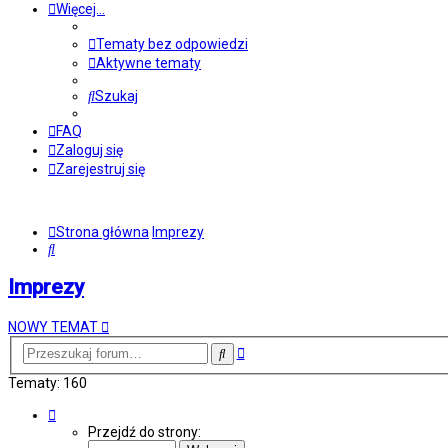
Więcej…
Tematy bez odpowiedzi
Aktywne tematy
Szukaj
FAQ
Zaloguj się
Zarejestruj się
Strona główna
Imprezy
Szukaj
Imprezy
NOWY TEMAT
Wyszukiwanie
Szukaj
zaawansowane
Tematy: 160
Strona
1
Przejdź do strony:
z