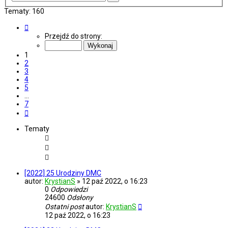
zaawansowane
Tematy: 160
Strona
1
Przejdź do strony:
z
7
1
2
3
4
5
…
7
Następna
Tematy
[2022] 25 Urodziny DMC
autor:
KrystianS
»
12 paź 2022, o 16:23
0
Odpowiedzi
24600
Odsłony
Ostatni post
autor:
KrystianS
12 paź 2022, o 16:23