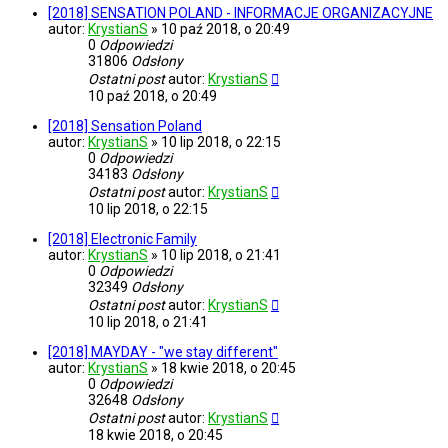
[2018] SENSATION POLAND - INFORMACJE ORGANIZACYJNE
autor:
KrystianS
»
10 paź 2018, o 20:49
0
Odpowiedzi
31806
Odsłony
Ostatni post
autor:
KrystianS
10 paź 2018, o 20:49
[2018] Sensation Poland
autor:
KrystianS
»
10 lip 2018, o 22:15
0
Odpowiedzi
34183
Odsłony
Ostatni post
autor:
KrystianS
10 lip 2018, o 22:15
[2018] Electronic Family
autor:
KrystianS
»
10 lip 2018, o 21:41
0
Odpowiedzi
32349
Odsłony
Ostatni post
autor:
KrystianS
10 lip 2018, o 21:41
[2018] MAYDAY - "we stay different"
autor:
KrystianS
»
18 kwie 2018, o 20:45
0
Odpowiedzi
32648
Odsłony
Ostatni post
autor:
KrystianS
18 kwie 2018, o 20:45