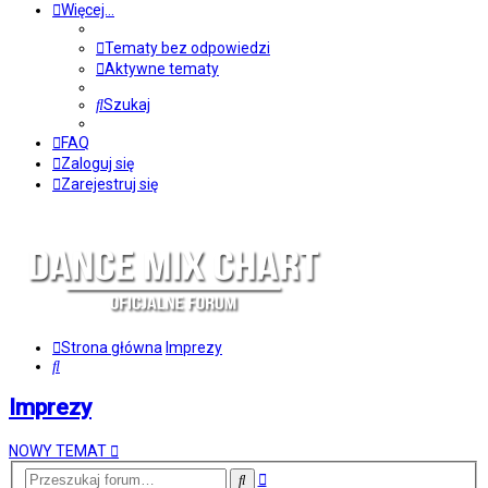
Więcej…
Tematy bez odpowiedzi
Aktywne tematy
Szukaj
FAQ
Zaloguj się
Zarejestruj się
Strona główna
Imprezy
Szukaj
Imprezy
NOWY TEMAT
Wyszukiwanie
Szukaj