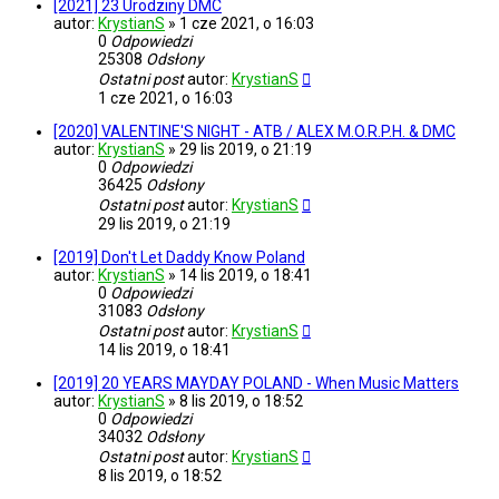
[2021] 23 Urodziny DMC
autor:
KrystianS
»
1 cze 2021, o 16:03
0
Odpowiedzi
25308
Odsłony
Ostatni post
autor:
KrystianS
1 cze 2021, o 16:03
[2020] VALENTINE'S NIGHT - ATB / ALEX M.O.R.P.H. & DMC
autor:
KrystianS
»
29 lis 2019, o 21:19
0
Odpowiedzi
36425
Odsłony
Ostatni post
autor:
KrystianS
29 lis 2019, o 21:19
[2019] Don't Let Daddy Know Poland
autor:
KrystianS
»
14 lis 2019, o 18:41
0
Odpowiedzi
31083
Odsłony
Ostatni post
autor:
KrystianS
14 lis 2019, o 18:41
[2019] 20 YEARS MAYDAY POLAND - When Music Matters
autor:
KrystianS
»
8 lis 2019, o 18:52
0
Odpowiedzi
34032
Odsłony
Ostatni post
autor:
KrystianS
8 lis 2019, o 18:52