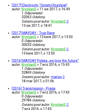
[2017] Electrocity "Ostatni Rozdział"
autor:
KrystianS
»
11 sie 2017, o 16:49
1
Odpowiedzi
32063
Odsłony
Ostatni post
autor:
KrystianS
13 sie 2017, o 18:41
[2017] MAYDAY - True Rave
autor:
KrystianS
»
13 kwie 2017, o 13:50
0
Odpowiedzi
30033
Odsłony
Ostatni post
autor:
KrystianS
13 kwie 2017, o 13:50
[2016] MAYDAY Polska „we love the future”
autor:
KrystianS
»
7 wrz 2016, o 15:43
1
Odpowiedzi
32869
Odsłony
Ostatni post
autor:
marios
18 mar 2017, o 01:06
[2016] Transmission - Praga
autor:
KrystianS
»
7 wrz 2016, o 17:43
0
Odpowiedzi
29784
Odsłony
Ostatni post
autor:
KrystianS
7 wrz 2016, o 17:43