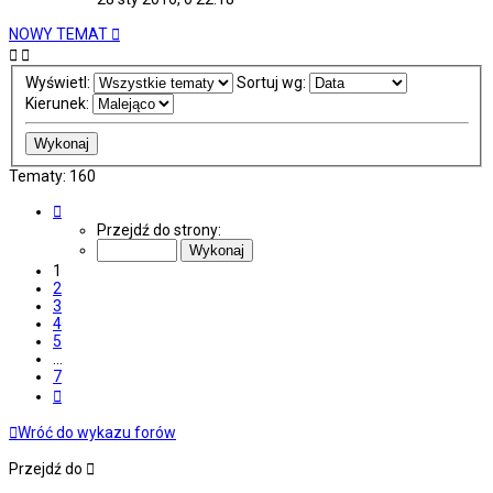
NOWY TEMAT
Wyświetl:
Sortuj wg:
Kierunek:
Tematy: 160
Strona
1
Przejdź do strony:
z
7
1
2
3
4
5
…
7
Następna
Wróć do wykazu forów
Przejdź do