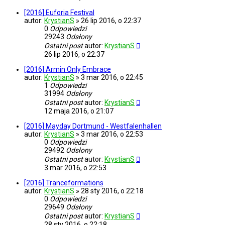
[2016] Euforia Festival
autor:
KrystianS
»
26 lip 2016, o 22:37
0
Odpowiedzi
29243
Odsłony
Ostatni post
autor:
KrystianS
26 lip 2016, o 22:37
[2016] Armin Only Embrace
autor:
KrystianS
»
3 mar 2016, o 22:45
1
Odpowiedzi
31994
Odsłony
Ostatni post
autor:
KrystianS
12 maja 2016, o 21:07
[2016] Mayday Dortmund - Westfalenhallen
autor:
KrystianS
»
3 mar 2016, o 22:53
0
Odpowiedzi
29492
Odsłony
Ostatni post
autor:
KrystianS
3 mar 2016, o 22:53
[2016] Tranceformations
autor:
KrystianS
»
28 sty 2016, o 22:18
0
Odpowiedzi
29649
Odsłony
Ostatni post
autor:
KrystianS
28 sty 2016, o 22:18