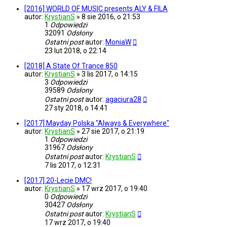
[2016] WORLD OF MUSIC presents ALY & FILA
autor:
KrystianS
»
8 sie 2016, o 21:53
1
Odpowiedzi
32091
Odsłony
Ostatni post
autor:
MoniaW
23 lut 2018, o 22:14
[2018] A State Of Trance 850
autor:
KrystianS
»
3 lis 2017, o 14:15
3
Odpowiedzi
39589
Odsłony
Ostatni post
autor:
agaciura28
27 sty 2018, o 14:41
[2017] Mayday Polska "Always & Everywhere"
autor:
KrystianS
»
27 sie 2017, o 21:19
1
Odpowiedzi
31967
Odsłony
Ostatni post
autor:
KrystianS
7 lis 2017, o 12:31
[2017] 20-Lecie DMC!
autor:
KrystianS
»
17 wrz 2017, o 19:40
0
Odpowiedzi
30427
Odsłony
Ostatni post
autor:
KrystianS
17 wrz 2017, o 19:40