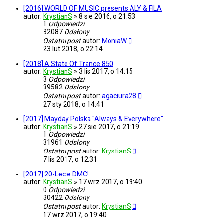
[2016] WORLD OF MUSIC presents ALY & FILA
autor:
KrystianS
»
8 sie 2016, o 21:53
1
Odpowiedzi
32087
Odsłony
Ostatni post
autor:
MoniaW
23 lut 2018, o 22:14
[2018] A State Of Trance 850
autor:
KrystianS
»
3 lis 2017, o 14:15
3
Odpowiedzi
39582
Odsłony
Ostatni post
autor:
agaciura28
27 sty 2018, o 14:41
[2017] Mayday Polska "Always & Everywhere"
autor:
KrystianS
»
27 sie 2017, o 21:19
1
Odpowiedzi
31961
Odsłony
Ostatni post
autor:
KrystianS
7 lis 2017, o 12:31
[2017] 20-Lecie DMC!
autor:
KrystianS
»
17 wrz 2017, o 19:40
0
Odpowiedzi
30422
Odsłony
Ostatni post
autor:
KrystianS
17 wrz 2017, o 19:40