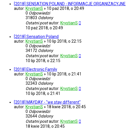
[2018] SENSATION POLAND - INFORMACJE ORGANIZACYJNE
autor:
KrystianS
»
10 paź 2018, o 20:49
0
Odpowiedzi
31803
Odsłony
Ostatni post
autor:
KrystianS
10 paź 2018, o 20:49
[2018] Sensation Poland
autor:
KrystianS
»
10 lip 2018, o 22:15
0
Odpowiedzi
34172
Odsłony
Ostatni post
autor:
KrystianS
10 lip 2018, o 22:15
[2018] Electronic Family
autor:
KrystianS
»
10 lip 2018, o 21:41
0
Odpowiedzi
32343
Odsłony
Ostatni post
autor:
KrystianS
10 lip 2018, o 21:41
[2018] MAYDAY - "we stay different"
autor:
KrystianS
»
18 kwie 2018, o 20:45
0
Odpowiedzi
32644
Odsłony
Ostatni post
autor:
KrystianS
18 kwie 2018, o 20:45