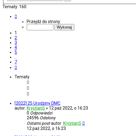
zaawansowane
Tematy: 160
Strona
1
Przejdź do strony:
z
7
1
2
3
4
5
…
7
Następna
Tematy
[2022] 25 Urodziny DMC
autor:
KrystianS
»
12 paź 2022, o 16:23
0
Odpowiedzi
24596
Odsłony
Ostatni post
autor:
KrystianS
12 paź 2022, o 16:23