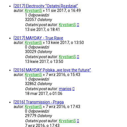
[2017] Electrocity "Ostatni Rozdział"
autor:
KrystianS
»
11 sie 2017, o 16:49
1
Odpowiedzi
32057
Odsłony
Ostatni post
autor:
KrystianS
13 sie 2017, o 18:41
[2017] MAYDAY - True Rave
autor:
KrystianS
»
13 kwie 2017, o 13:50
0
Odpowiedzi
30029
Odsłony
Ostatni post
autor:
KrystianS
13 kwie 2017, o 13:50
[2016] MAYDAY Polska „we love the future”
autor:
KrystianS
»
7 wrz 2016, o 15:43
1
Odpowiedzi
32862
Odsłony
Ostatni post
autor:
marios
18 mar 2017, o 01:06
[2016] Transmission - Praga
autor:
KrystianS
»
7 wrz 2016, o 17:43
0
Odpowiedzi
29779
Odsłony
Ostatni post
autor:
KrystianS
7 wrz 2016, o 17:43