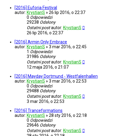
[2016] Euforia Festival
autor:
KrystianS
»
26 lip 2016, o 22:37
0
Odpowiedzi
29238
Odsłony
Ostatni post
autor:
KrystianS
26 lip 2016, o 22:37
[2016] Armin Only Embrace
autor:
KrystianS
»
3 mar 2016, o 22:45
1
Odpowiedzi
31986
Odsłony
Ostatni post
autor:
KrystianS
12 maja 2016, o 21:07
[2016] Mayday Dortmund - Westfalenhallen
autor:
KrystianS
»
3 mar 2016, o 22:53
0
Odpowiedzi
29488
Odsłony
Ostatni post
autor:
KrystianS
3 mar 2016, o 22:53
[2016] Tranceformations
autor:
KrystianS
»
28 sty 2016, o 22:18
0
Odpowiedzi
29646
Odsłony
Ostatni post
autor:
KrystianS
28 sty 2016, o 22:18