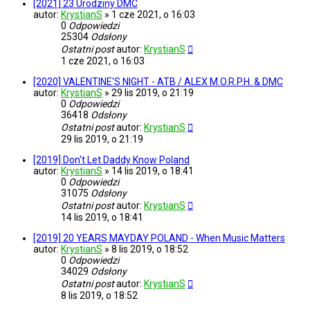
[2021] 23 Urodziny DMC
autor:
KrystianS
»
1 cze 2021, o 16:03
0
Odpowiedzi
25304
Odsłony
Ostatni post
autor:
KrystianS
1 cze 2021, o 16:03
[2020] VALENTINE'S NIGHT - ATB / ALEX M.O.R.P.H. & DMC
autor:
KrystianS
»
29 lis 2019, o 21:19
0
Odpowiedzi
36418
Odsłony
Ostatni post
autor:
KrystianS
29 lis 2019, o 21:19
[2019] Don't Let Daddy Know Poland
autor:
KrystianS
»
14 lis 2019, o 18:41
0
Odpowiedzi
31075
Odsłony
Ostatni post
autor:
KrystianS
14 lis 2019, o 18:41
[2019] 20 YEARS MAYDAY POLAND - When Music Matters
autor:
KrystianS
»
8 lis 2019, o 18:52
0
Odpowiedzi
34029
Odsłony
Ostatni post
autor:
KrystianS
8 lis 2019, o 18:52