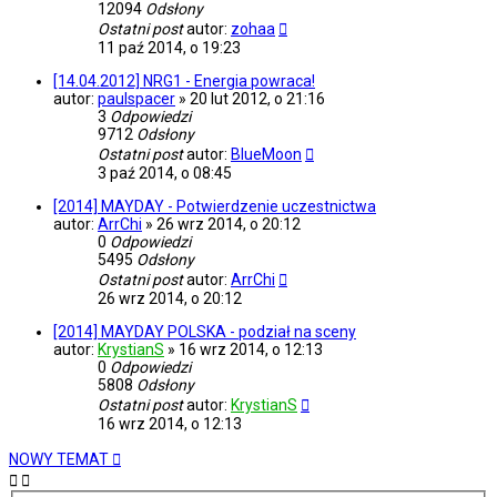
12094
Odsłony
Ostatni post
autor:
zohaa
11 paź 2014, o 19:23
[14.04.2012] NRG1 - Energia powraca!
autor:
paulspacer
»
20 lut 2012, o 21:16
3
Odpowiedzi
9712
Odsłony
Ostatni post
autor:
BlueMoon
3 paź 2014, o 08:45
[2014] MAYDAY - Potwierdzenie uczestnictwa
autor:
ArrChi
»
26 wrz 2014, o 20:12
0
Odpowiedzi
5495
Odsłony
Ostatni post
autor:
ArrChi
26 wrz 2014, o 20:12
[2014] MAYDAY POLSKA - podział na sceny
autor:
KrystianS
»
16 wrz 2014, o 12:13
0
Odpowiedzi
5808
Odsłony
Ostatni post
autor:
KrystianS
16 wrz 2014, o 12:13
NOWY TEMAT