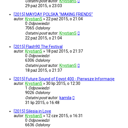
Ostatni post
autor:
KrystianS
29 paź 2015, o 23:03
[2015] MAYDAY POLSKA "MAKING FRIENDS"
autor:
KrystianS
»
22 paź 2015, o 21:04
0
Odpowiedzi
7065
Odsłony
Ostatni post
autor:
KrystianS
22 paź 2015, o 21:04
[2015] Flash90 The Festival
autor:
KrystianS
»
18 paź 2015, o 21:37
0
Odpowiedzi
6306
Odsłony
Ostatni post
autor:
KrystianS
18 paź 2015, o 21:37
[2015] Future Sound of Egypt 400 - Pierwsze Informacje
autor:
KrystianS
»
30 lip 2015, o 12:30
1
Odpowiedzi
9026
Odsłony
Ostatni post
autor:
kamila
31 lip 2015, o 16:48
[2015] Silesia in Love
autor:
KrystianS
»
12 cze 2015, o 16:31
0
Odpowiedzi
6636
Odsłony