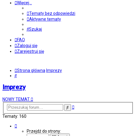
Więcej…
Tematy bez odpowiedzi
Aktywne tematy
Szukaj
FAQ
Zaloguj się
Zarejestruj się
Strona główna
Imprezy
Szukaj
Imprezy
NOWY TEMAT
Wyszukiwanie
Szukaj
zaawansowane
Tematy: 160
Strona
2
Przejdź do strony:
z