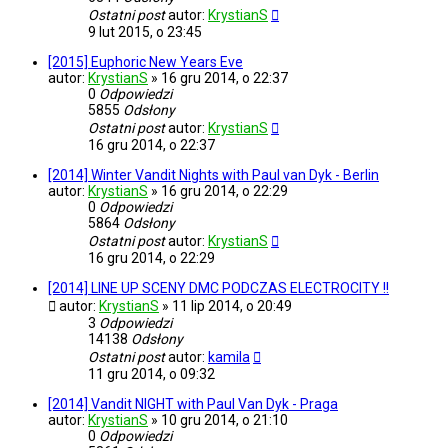
Ostatni post
autor:
KrystianS
9 lut 2015, o 23:45
[2015] Euphoric New Years Eve
autor:
KrystianS
»
16 gru 2014, o 22:37
0
Odpowiedzi
5855
Odsłony
Ostatni post
autor:
KrystianS
16 gru 2014, o 22:37
[2014] Winter Vandit Nights with Paul van Dyk - Berlin
autor:
KrystianS
»
16 gru 2014, o 22:29
0
Odpowiedzi
5864
Odsłony
Ostatni post
autor:
KrystianS
16 gru 2014, o 22:29
[2014] LINE UP SCENY DMC PODCZAS ELECTROCITY !!
autor:
KrystianS
»
11 lip 2014, o 20:49
3
Odpowiedzi
14138
Odsłony
Ostatni post
autor:
kamila
11 gru 2014, o 09:32
[2014] Vandit NIGHT with Paul Van Dyk - Praga
autor:
KrystianS
»
10 gru 2014, o 21:10
0
Odpowiedzi