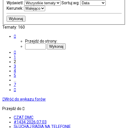
Wyświetl:
Sortuj wg:
Kierunek:
Tematy: 160
Strona
2
Przejdź do strony:
z
7
Poprzednia
1
2
3
4
5
…
7
Następna
Wróć do wykazu forów
Przejdź do
CZAT DMC
#1434 2026.07.03
SŁUCHAJ RADIA NA TELEFONIE