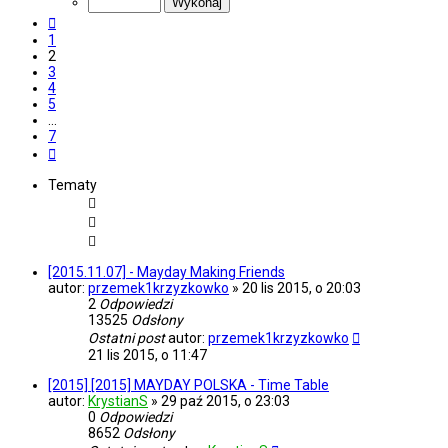
7
Poprzednia
1
2
3
4
5
…
7
Następna
Tematy
[2015.11.07] - Mayday Making Friends
autor:
przemek1krzyzkowko
»
20 lis 2015, o 20:03
2
Odpowiedzi
13525
Odsłony
Ostatni post
autor:
przemek1krzyzkowko
21 lis 2015, o 11:47
[2015] [2015] MAYDAY POLSKA - Time Table
autor:
KrystianS
»
29 paź 2015, o 23:03
0
Odpowiedzi
8652
Odsłony