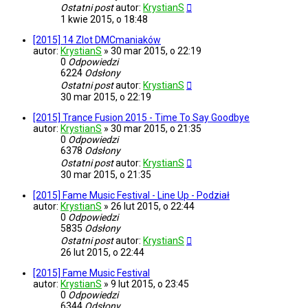
Ostatni post
autor:
KrystianS
1 kwie 2015, o 18:48
[2015] 14 Zlot DMCmaniaków
autor:
KrystianS
»
30 mar 2015, o 22:19
0
Odpowiedzi
6224
Odsłony
Ostatni post
autor:
KrystianS
30 mar 2015, o 22:19
[2015] Trance Fusion 2015 - Time To Say Goodbye
autor:
KrystianS
»
30 mar 2015, o 21:35
0
Odpowiedzi
6378
Odsłony
Ostatni post
autor:
KrystianS
30 mar 2015, o 21:35
[2015] Fame Music Festival - Line Up - Podział
autor:
KrystianS
»
26 lut 2015, o 22:44
0
Odpowiedzi
5835
Odsłony
Ostatni post
autor:
KrystianS
26 lut 2015, o 22:44
[2015] Fame Music Festival
autor:
KrystianS
»
9 lut 2015, o 23:45
0
Odpowiedzi
6344
Odsłony