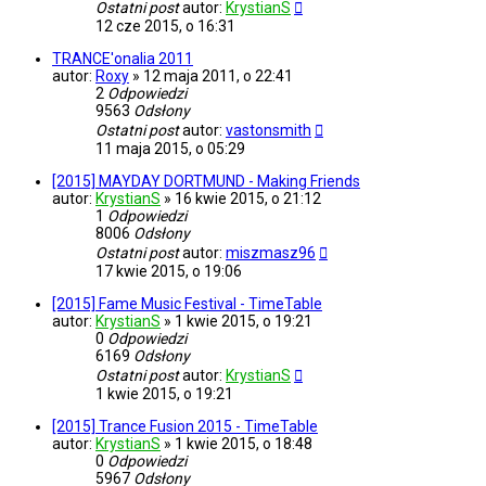
Ostatni post
autor:
KrystianS
12 cze 2015, o 16:31
TRANCE'onalia 2011
autor:
Roxy
»
12 maja 2011, o 22:41
2
Odpowiedzi
9563
Odsłony
Ostatni post
autor:
vastonsmith
11 maja 2015, o 05:29
[2015] MAYDAY DORTMUND - Making Friends
autor:
KrystianS
»
16 kwie 2015, o 21:12
1
Odpowiedzi
8006
Odsłony
Ostatni post
autor:
miszmasz96
17 kwie 2015, o 19:06
[2015] Fame Music Festival - TimeTable
autor:
KrystianS
»
1 kwie 2015, o 19:21
0
Odpowiedzi
6169
Odsłony
Ostatni post
autor:
KrystianS
1 kwie 2015, o 19:21
[2015] Trance Fusion 2015 - TimeTable
autor:
KrystianS
»
1 kwie 2015, o 18:48
0
Odpowiedzi
5967
Odsłony