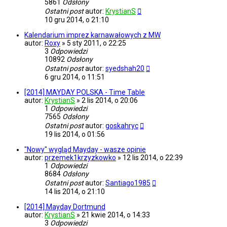
5861
Odsłony
Ostatni post
autor:
KrystianS
10 gru 2014, o 21:10
Kalendarium imprez karnawałowych z MW
autor:
Roxy
»
5 sty 2011, o 22:25
3
Odpowiedzi
10892
Odsłony
Ostatni post
autor:
syedshah20
6 gru 2014, o 11:51
[2014] MAYDAY POLSKA - Time Table
autor:
KrystianS
»
2 lis 2014, o 20:06
1
Odpowiedzi
7565
Odsłony
Ostatni post
autor:
goskahryc
19 lis 2014, o 01:56
"Nowy" wygląd Mayday - wasze opinie
autor:
przemek1krzyzkowko
»
12 lis 2014, o 22:39
1
Odpowiedzi
8684
Odsłony
Ostatni post
autor:
Santiago1985
14 lis 2014, o 21:10
[2014] Mayday Dortmund
autor:
KrystianS
»
21 kwie 2014, o 14:33
3
Odpowiedzi