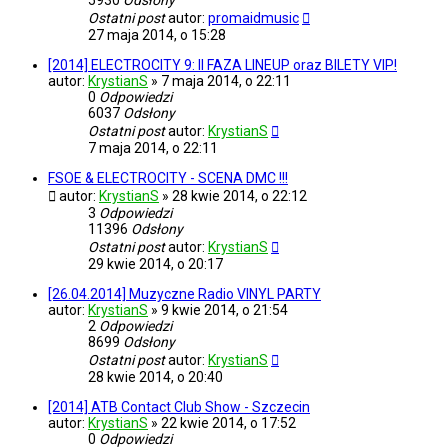
5930
Odsłony
Ostatni post
autor:
promaidmusic
27 maja 2014, o 15:28
[2014] ELECTROCITY 9: II FAZA LINEUP oraz BILETY VIP!
autor:
KrystianS
»
7 maja 2014, o 22:11
0
Odpowiedzi
6037
Odsłony
Ostatni post
autor:
KrystianS
7 maja 2014, o 22:11
FSOE & ELECTROCITY - SCENA DMC !!!
autor:
KrystianS
»
28 kwie 2014, o 22:12
3
Odpowiedzi
11396
Odsłony
Ostatni post
autor:
KrystianS
29 kwie 2014, o 20:17
[26.04.2014] Muzyczne Radio VINYL PARTY
autor:
KrystianS
»
9 kwie 2014, o 21:54
2
Odpowiedzi
8699
Odsłony
Ostatni post
autor:
KrystianS
28 kwie 2014, o 20:40
[2014] ATB Contact Club Show - Szczecin
autor:
KrystianS
»
22 kwie 2014, o 17:52
0
Odpowiedzi