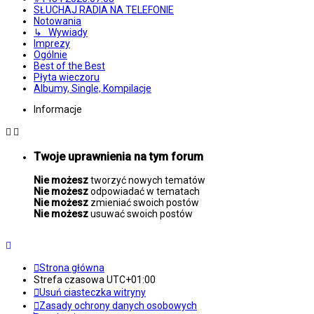
SŁUCHAJ RADIA NA TELEFONIE
Notowania
↳ Wywiady
Imprezy
Ogólnie
Best of the Best
Płyta wieczoru
Albumy, Single, Kompilacje
Informacje
Twoje uprawnienia na tym forum
Nie możesz
tworzyć nowych tematów
Nie możesz
odpowiadać w tematach
Nie możesz
zmieniać swoich postów
Nie możesz
usuwać swoich postów
Strona główna
Strefa czasowa
UTC+01:00
Usuń ciasteczka witryny
Zasady ochrony danych osobowych