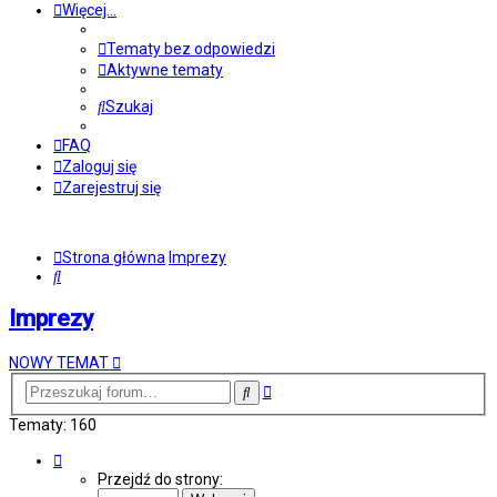
Więcej…
Tematy bez odpowiedzi
Aktywne tematy
Szukaj
FAQ
Zaloguj się
Zarejestruj się
Strona główna
Imprezy
Szukaj
Imprezy
NOWY TEMAT
Wyszukiwanie
Szukaj
zaawansowane
Tematy: 160
Strona
3
Przejdź do strony:
z