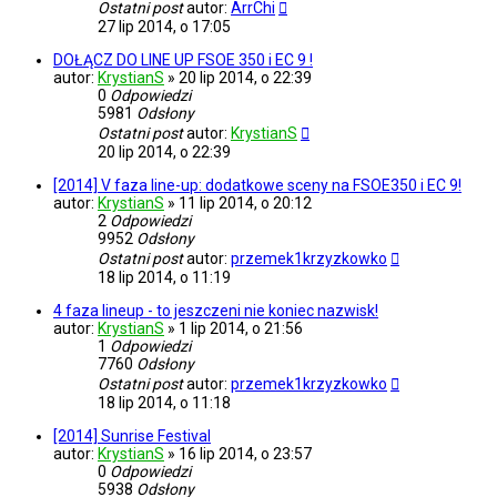
Ostatni post
autor:
ArrChi
27 lip 2014, o 17:05
DOŁĄCZ DO LINE UP FSOE 350 i EC 9 !
autor:
KrystianS
»
20 lip 2014, o 22:39
0
Odpowiedzi
5981
Odsłony
Ostatni post
autor:
KrystianS
20 lip 2014, o 22:39
[2014] V faza line-up: dodatkowe sceny na FSOE350 i EC 9!
autor:
KrystianS
»
11 lip 2014, o 20:12
2
Odpowiedzi
9952
Odsłony
Ostatni post
autor:
przemek1krzyzkowko
18 lip 2014, o 11:19
4 faza lineup - to jeszczeni nie koniec nazwisk!
autor:
KrystianS
»
1 lip 2014, o 21:56
1
Odpowiedzi
7760
Odsłony
Ostatni post
autor:
przemek1krzyzkowko
18 lip 2014, o 11:18
[2014] Sunrise Festival
autor:
KrystianS
»
16 lip 2014, o 23:57
0
Odpowiedzi
5938
Odsłony