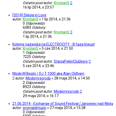
Ostatni post
autor:
KrystianS
16 lip 2014, o 23:57
[2014] Silesia in Love
autor:
KrystianS
»
1 lip 2014, o 21:36
0
Odpowiedzi
6083
Odsłony
Ostatni post
autor:
KrystianS
1 lip 2014, o 21:36
Kolejne nazwiska na ELECTROCITY - III faza lineup!
autor:
KrystianS
»
5 cze 2014, o 21:50
1
Odpowiedzi
7225
Odsłony
Ostatni post
autor:
StacjaPekinClubbers
5 cze 2014, o 23:46
Mode.M Beats / DJ T-1000 aka Alan Oldham
autor:
Modemrecrods
»
28 maja 2014, o 14:50
2
Odpowiedzi
8923
Odsłony
Ostatni post
autor:
Modemrecrods
29 maja 2014, o 16:17
21.06.2014 - Exchange of Sound Festival /Janowiec nad Wisłą
autor:
promaidmusic
»
27 maja 2014, o 15:28
0
Odpowiedzi