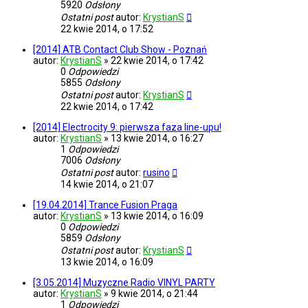
5920
Odsłony
Ostatni post
autor:
KrystianS
22 kwie 2014, o 17:52
[2014] ATB Contact Club Show - Poznań
autor:
KrystianS
»
22 kwie 2014, o 17:42
0
Odpowiedzi
5855
Odsłony
Ostatni post
autor:
KrystianS
22 kwie 2014, o 17:42
[2014] Electrocity 9: pierwsza faza line-upu!
autor:
KrystianS
»
13 kwie 2014, o 16:27
1
Odpowiedzi
7006
Odsłony
Ostatni post
autor:
rusino
14 kwie 2014, o 21:07
[19.04.2014] Trance Fusion Praga
autor:
KrystianS
»
13 kwie 2014, o 16:09
0
Odpowiedzi
5859
Odsłony
Ostatni post
autor:
KrystianS
13 kwie 2014, o 16:09
[3.05.2014] Muzyczne Radio VINYL PARTY
autor:
KrystianS
»
9 kwie 2014, o 21:44
1
Odpowiedzi