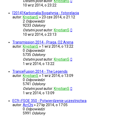
Ostatni post
autor:
KrystianS
10 wrz 2014, o 23:22
[2014] Karbonalia Bogatynia - fotorelacja
autor:
KrystianS
»
23 cze 2014, o 21:12
2
Odpowiedzi
9233
Odsłony
Ostatni post
autor:
KrystianS
10 wrz 2014, o 23:13
Transmission 2014 - Praga, O2 Arena
autor:
KrystianS
»
1 wrz 2014, o 13:22
0
Odpowiedzi
5735
Odsłony
Ostatni post
autor:
KrystianS
1 wrz 2014, o 13:22
TranceFusion 2014 - The Legends
autor:
KrystianS
»
1 wrz 2014, o 13:09
0
Odpowiedzi
5741
Odsłony
Ostatni post
autor:
KrystianS
1 wrz 2014, o 13:09
EC9 i FSOE 350 - Potwierdzenie uczestnictwa
autor:
ArrChi
»
27 lip 2014, o 17:05
0
Odpowiedzi
5991
Odsłony