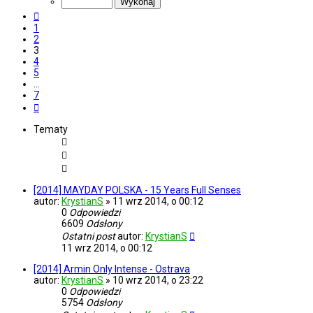
7
Poprzednia
1
2
3
4
5
…
7
Następna
Tematy
[2014] MAYDAY POLSKA - 15 Years Full Senses
autor:
KrystianS
»
11 wrz 2014, o 00:12
0
Odpowiedzi
6609
Odsłony
Ostatni post
autor:
KrystianS
11 wrz 2014, o 00:12
[2014] Armin Only Intense - Ostrava
autor:
KrystianS
»
10 wrz 2014, o 23:22
0
Odpowiedzi
5754
Odsłony