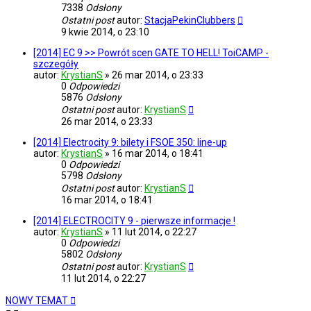
7338
Odsłony
Ostatni post
autor:
StacjaPekinClubbers
9 kwie 2014, o 23:10
[2014] EC 9 >> Powrót scen GATE TO HELL! ToiCAMP -
szczegóły
autor:
KrystianS
»
26 mar 2014, o 23:33
0
Odpowiedzi
5876
Odsłony
Ostatni post
autor:
KrystianS
26 mar 2014, o 23:33
[2014] Electrocity 9: bilety i FSOE 350: line-up
autor:
KrystianS
»
16 mar 2014, o 18:41
0
Odpowiedzi
5798
Odsłony
Ostatni post
autor:
KrystianS
16 mar 2014, o 18:41
[2014] ELECTROCITY 9 - pierwsze informacje !
autor:
KrystianS
»
11 lut 2014, o 22:27
0
Odpowiedzi
5802
Odsłony
Ostatni post
autor:
KrystianS
11 lut 2014, o 22:27
NOWY TEMAT