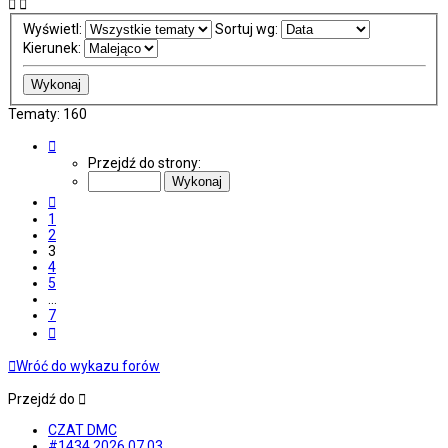
Wyświetl:
Sortuj wg:
Kierunek:
Tematy: 160
Strona
3
Przejdź do strony:
z
7
Poprzednia
1
2
3
4
5
…
7
Następna
Wróć do wykazu forów
Przejdź do
CZAT DMC
#1434 2026.07.03