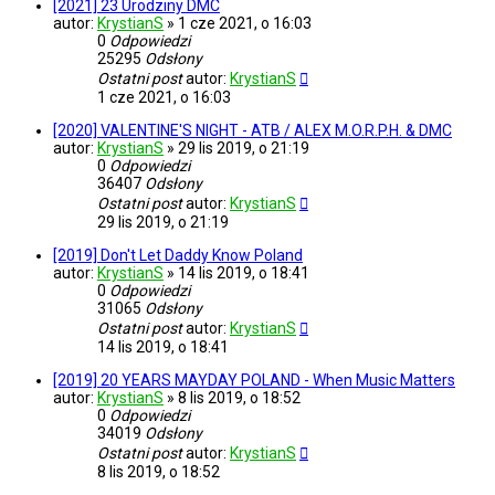
[2021] 23 Urodziny DMC
autor:
KrystianS
»
1 cze 2021, o 16:03
0
Odpowiedzi
25295
Odsłony
Ostatni post
autor:
KrystianS
1 cze 2021, o 16:03
[2020] VALENTINE'S NIGHT - ATB / ALEX M.O.R.P.H. & DMC
autor:
KrystianS
»
29 lis 2019, o 21:19
0
Odpowiedzi
36407
Odsłony
Ostatni post
autor:
KrystianS
29 lis 2019, o 21:19
[2019] Don't Let Daddy Know Poland
autor:
KrystianS
»
14 lis 2019, o 18:41
0
Odpowiedzi
31065
Odsłony
Ostatni post
autor:
KrystianS
14 lis 2019, o 18:41
[2019] 20 YEARS MAYDAY POLAND - When Music Matters
autor:
KrystianS
»
8 lis 2019, o 18:52
0
Odpowiedzi
34019
Odsłony
Ostatni post
autor:
KrystianS
8 lis 2019, o 18:52