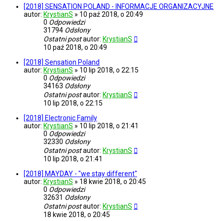
[2018] SENSATION POLAND - INFORMACJE ORGANIZACYJNE
autor:
KrystianS
»
10 paź 2018, o 20:49
0
Odpowiedzi
31794
Odsłony
Ostatni post
autor:
KrystianS
10 paź 2018, o 20:49
[2018] Sensation Poland
autor:
KrystianS
»
10 lip 2018, o 22:15
0
Odpowiedzi
34163
Odsłony
Ostatni post
autor:
KrystianS
10 lip 2018, o 22:15
[2018] Electronic Family
autor:
KrystianS
»
10 lip 2018, o 21:41
0
Odpowiedzi
32330
Odsłony
Ostatni post
autor:
KrystianS
10 lip 2018, o 21:41
[2018] MAYDAY - "we stay different"
autor:
KrystianS
»
18 kwie 2018, o 20:45
0
Odpowiedzi
32631
Odsłony
Ostatni post
autor:
KrystianS
18 kwie 2018, o 20:45