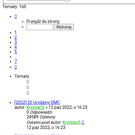
zaawansowane
Tematy: 160
Strona
1
Przejdź do strony:
z
7
1
2
3
4
5
…
7
Następna
Tematy
[2022] 25 Urodziny DMC
autor:
KrystianS
»
12 paź 2022, o 16:23
0
Odpowiedzi
24589
Odsłony
Ostatni post
autor:
KrystianS
12 paź 2022, o 16:23