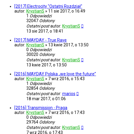
[2017] Electrocity "Ostatni Rozdział"
autor:
KrystianS
»
11 sie 2017, o 16:49
1
Odpowiedzi
32047
Odsłony
Ostatni post
autor:
KrystianS
13 sie 2017, o 18:41
[2017] MAYDAY - True Rave
autor:
KrystianS
»
13 kwie 2017, o 13:50
0
Odpowiedzi
30020
Odsłony
Ostatni post
autor:
KrystianS
13 kwie 2017, o 13:50
[2016] MAYDAY Polska „we love the future”
autor:
KrystianS
»
7 wrz 2016, o 15:43
1
Odpowiedzi
32854
Odsłony
Ostatni post
autor:
marios
18 mar 2017, o 01:06
[2016] Transmission - Praga
autor:
KrystianS
»
7 wrz 2016, o 17:43
0
Odpowiedzi
29764
Odsłony
Ostatni post
autor:
KrystianS
7 wrz 2016, o 17:43