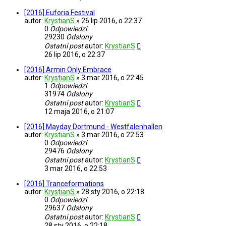
[2016] Euforia Festival
autor:
KrystianS
»
26 lip 2016, o 22:37
0
Odpowiedzi
29230
Odsłony
Ostatni post
autor:
KrystianS
26 lip 2016, o 22:37
[2016] Armin Only Embrace
autor:
KrystianS
»
3 mar 2016, o 22:45
1
Odpowiedzi
31974
Odsłony
Ostatni post
autor:
KrystianS
12 maja 2016, o 21:07
[2016] Mayday Dortmund - Westfalenhallen
autor:
KrystianS
»
3 mar 2016, o 22:53
0
Odpowiedzi
29476
Odsłony
Ostatni post
autor:
KrystianS
3 mar 2016, o 22:53
[2016] Tranceformations
autor:
KrystianS
»
28 sty 2016, o 22:18
0
Odpowiedzi
29637
Odsłony
Ostatni post
autor:
KrystianS
28 sty 2016, o 22:18