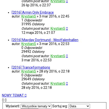
Ostatni post
autor:
KrystianS
26 lip 2016, o 22:37
[2016] Armin Only Embrace
autor:
KrystianS
»
3 mar 2016, o 22:45
1
Odpowiedzi
31995
Odsłony
Ostatni post
autor:
KrystianS
12 maja 2016, o 21:07
[2016] Mayday Dortmund - Westfalenhallen
autor:
KrystianS
»
3 mar 2016, o 22:53
0
Odpowiedzi
29492
Odsłony
Ostatni post
autor:
KrystianS
3 mar 2016, o 22:53
[2016] Tranceformations
autor:
KrystianS
»
28 sty 2016, o 22:18
0
Odpowiedzi
29649
Odsłony
Ostatni post
autor:
KrystianS
28 sty 2016, o 22:18
NOWY TEMAT
Wyświetl:
Sortuj wg: