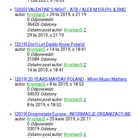
1 cze 2021, o 16:03
[2020] VALENTINE'S NIGHT - ATB / ALEX M.O.R.P.H. & DMC
autor:
KrystianS
»
29 lis 2019, o 21:19
0
Odpowiedzi
36426
Odsłony
Ostatni post
autor:
KrystianS
29 lis 2019, o 21:19
[2019] Don't Let Daddy Know Poland
autor:
KrystianS
»
14 lis 2019, o 18:41
0
Odpowiedzi
31084
Odsłony
Ostatni post
autor:
KrystianS
14 lis 2019, o 18:41
[2019] 20 YEARS MAYDAY POLAND - When Music Matters
autor:
KrystianS
»
8 lis 2019, o 18:52
0
Odpowiedzi
34033
Odsłony
Ostatni post
autor:
KrystianS
8 lis 2019, o 18:52
[2019] Dreamstate Europe - INFORMACJE ORGANIZACYJNE
autor:
KrystianS
»
25 kwie 2019, o 20:11
0
Odpowiedzi
33019
Odsłony
Ostatni post
autor:
KrystianS