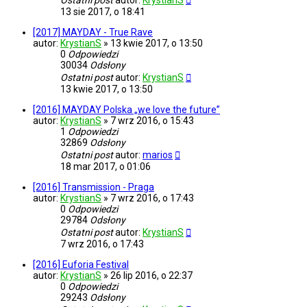
Ostatni post
autor:
KrystianS
13 sie 2017, o 18:41
[2017] MAYDAY - True Rave
autor:
KrystianS
»
13 kwie 2017, o 13:50
0
Odpowiedzi
30034
Odsłony
Ostatni post
autor:
KrystianS
13 kwie 2017, o 13:50
[2016] MAYDAY Polska „we love the future”
autor:
KrystianS
»
7 wrz 2016, o 15:43
1
Odpowiedzi
32869
Odsłony
Ostatni post
autor:
marios
18 mar 2017, o 01:06
[2016] Transmission - Praga
autor:
KrystianS
»
7 wrz 2016, o 17:43
0
Odpowiedzi
29784
Odsłony
Ostatni post
autor:
KrystianS
7 wrz 2016, o 17:43
[2016] Euforia Festival
autor:
KrystianS
»
26 lip 2016, o 22:37
0
Odpowiedzi
29243
Odsłony