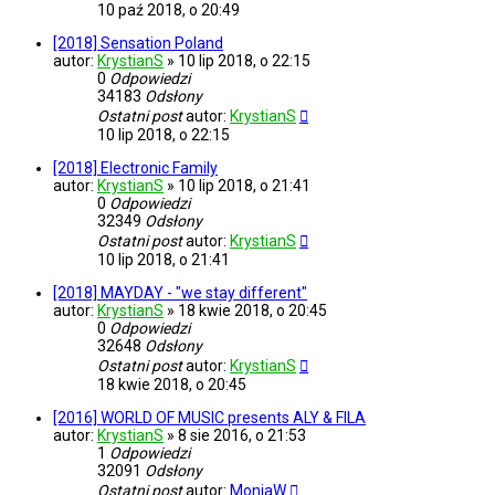
10 paź 2018, o 20:49
[2018] Sensation Poland
autor:
KrystianS
»
10 lip 2018, o 22:15
0
Odpowiedzi
34183
Odsłony
Ostatni post
autor:
KrystianS
10 lip 2018, o 22:15
[2018] Electronic Family
autor:
KrystianS
»
10 lip 2018, o 21:41
0
Odpowiedzi
32349
Odsłony
Ostatni post
autor:
KrystianS
10 lip 2018, o 21:41
[2018] MAYDAY - "we stay different"
autor:
KrystianS
»
18 kwie 2018, o 20:45
0
Odpowiedzi
32648
Odsłony
Ostatni post
autor:
KrystianS
18 kwie 2018, o 20:45
[2016] WORLD OF MUSIC presents ALY & FILA
autor:
KrystianS
»
8 sie 2016, o 21:53
1
Odpowiedzi
32091
Odsłony
Ostatni post
autor:
MoniaW