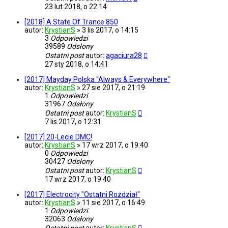
23 lut 2018, o 22:14
[2018] A State Of Trance 850
autor:
KrystianS
»
3 lis 2017, o 14:15
3
Odpowiedzi
39589
Odsłony
Ostatni post
autor:
agaciura28
27 sty 2018, o 14:41
[2017] Mayday Polska "Always & Everywhere"
autor:
KrystianS
»
27 sie 2017, o 21:19
1
Odpowiedzi
31967
Odsłony
Ostatni post
autor:
KrystianS
7 lis 2017, o 12:31
[2017] 20-Lecie DMC!
autor:
KrystianS
»
17 wrz 2017, o 19:40
0
Odpowiedzi
30427
Odsłony
Ostatni post
autor:
KrystianS
17 wrz 2017, o 19:40
[2017] Electrocity "Ostatni Rozdział"
autor:
KrystianS
»
11 sie 2017, o 16:49
1
Odpowiedzi
32063
Odsłony