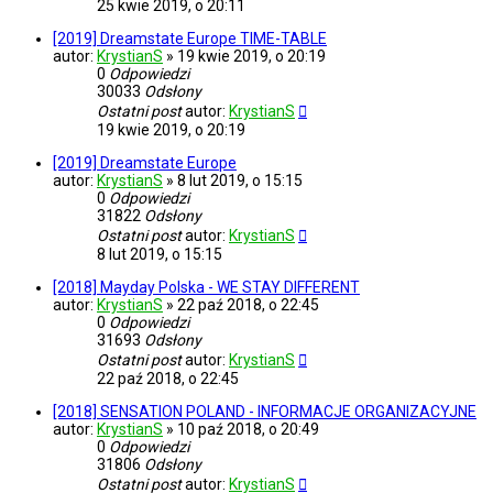
25 kwie 2019, o 20:11
[2019] Dreamstate Europe TIME-TABLE
autor:
KrystianS
»
19 kwie 2019, o 20:19
0
Odpowiedzi
30033
Odsłony
Ostatni post
autor:
KrystianS
19 kwie 2019, o 20:19
[2019] Dreamstate Europe
autor:
KrystianS
»
8 lut 2019, o 15:15
0
Odpowiedzi
31822
Odsłony
Ostatni post
autor:
KrystianS
8 lut 2019, o 15:15
[2018] Mayday Polska - WE STAY DIFFERENT
autor:
KrystianS
»
22 paź 2018, o 22:45
0
Odpowiedzi
31693
Odsłony
Ostatni post
autor:
KrystianS
22 paź 2018, o 22:45
[2018] SENSATION POLAND - INFORMACJE ORGANIZACYJNE
autor:
KrystianS
»
10 paź 2018, o 20:49
0
Odpowiedzi
31806
Odsłony
Ostatni post
autor:
KrystianS