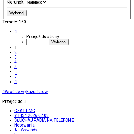
Kierunek:
Tematy: 160
Strona
1
Przejdź do strony:
z
7
1
2
3
4
5
…
7
Następna
Wróć do wykazu forów
Przejdź do
CZAT DMC
#1434 2026.07.03
SŁUCHAJ RADIA NA TELEFONIE
Notowania
↳ Wywiady