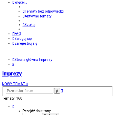
Więcej…
Tematy bez odpowiedzi
Aktywne tematy
Szukaj
FAQ
Zaloguj się
Zarejestruj się
Strona główna
Imprezy
Szukaj
Imprezy
NOWY TEMAT
Wyszukiwanie
Szukaj
zaawansowane
Tematy: 160
Strona
1
Przejdź do strony:
z