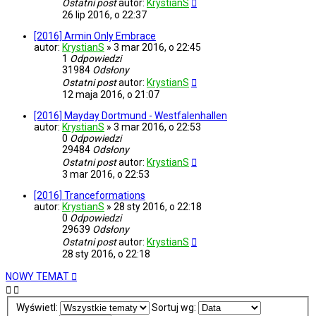
Ostatni post
autor:
KrystianS
26 lip 2016, o 22:37
[2016] Armin Only Embrace
autor:
KrystianS
»
3 mar 2016, o 22:45
1
Odpowiedzi
31984
Odsłony
Ostatni post
autor:
KrystianS
12 maja 2016, o 21:07
[2016] Mayday Dortmund - Westfalenhallen
autor:
KrystianS
»
3 mar 2016, o 22:53
0
Odpowiedzi
29484
Odsłony
Ostatni post
autor:
KrystianS
3 mar 2016, o 22:53
[2016] Tranceformations
autor:
KrystianS
»
28 sty 2016, o 22:18
0
Odpowiedzi
29639
Odsłony
Ostatni post
autor:
KrystianS
28 sty 2016, o 22:18
NOWY TEMAT
Wyświetl:
Sortuj wg: