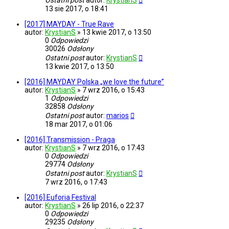
Ostatni post
autor:
KrystianS
13 sie 2017, o 18:41
[2017] MAYDAY - True Rave
autor:
KrystianS
»
13 kwie 2017, o 13:50
0
Odpowiedzi
30026
Odsłony
Ostatni post
autor:
KrystianS
13 kwie 2017, o 13:50
[2016] MAYDAY Polska „we love the future”
autor:
KrystianS
»
7 wrz 2016, o 15:43
1
Odpowiedzi
32858
Odsłony
Ostatni post
autor:
marios
18 mar 2017, o 01:06
[2016] Transmission - Praga
autor:
KrystianS
»
7 wrz 2016, o 17:43
0
Odpowiedzi
29774
Odsłony
Ostatni post
autor:
KrystianS
7 wrz 2016, o 17:43
[2016] Euforia Festival
autor:
KrystianS
»
26 lip 2016, o 22:37
0
Odpowiedzi
29235
Odsłony