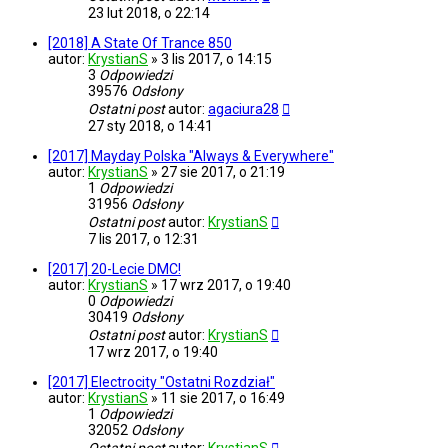
23 lut 2018, o 22:14
[2018] A State Of Trance 850
autor:
KrystianS
»
3 lis 2017, o 14:15
3
Odpowiedzi
39576
Odsłony
Ostatni post
autor:
agaciura28
27 sty 2018, o 14:41
[2017] Mayday Polska "Always & Everywhere"
autor:
KrystianS
»
27 sie 2017, o 21:19
1
Odpowiedzi
31956
Odsłony
Ostatni post
autor:
KrystianS
7 lis 2017, o 12:31
[2017] 20-Lecie DMC!
autor:
KrystianS
»
17 wrz 2017, o 19:40
0
Odpowiedzi
30419
Odsłony
Ostatni post
autor:
KrystianS
17 wrz 2017, o 19:40
[2017] Electrocity "Ostatni Rozdział"
autor:
KrystianS
»
11 sie 2017, o 16:49
1
Odpowiedzi
32052
Odsłony