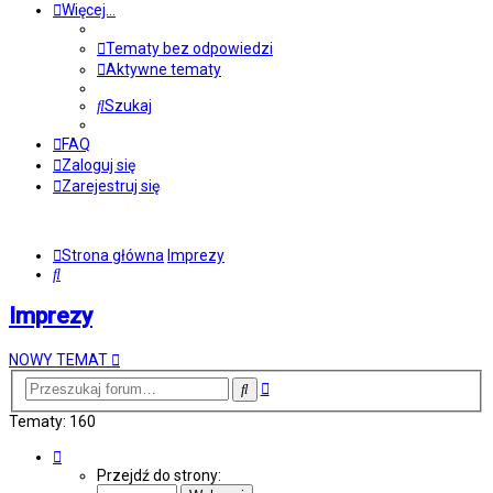
Więcej…
Tematy bez odpowiedzi
Aktywne tematy
Szukaj
FAQ
Zaloguj się
Zarejestruj się
Strona główna
Imprezy
Szukaj
Imprezy
NOWY TEMAT
Wyszukiwanie
Szukaj
zaawansowane
Tematy: 160
Strona
1
Przejdź do strony:
z