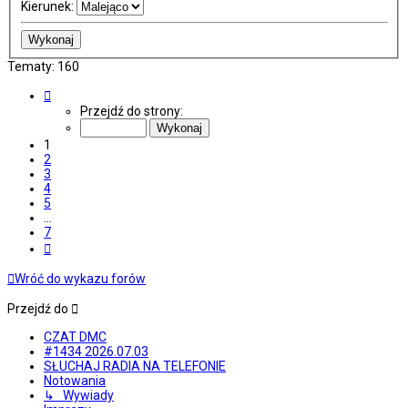
Kierunek:
Tematy: 160
Strona
1
Przejdź do strony:
z
7
1
2
3
4
5
…
7
Następna
Wróć do wykazu forów
Przejdź do
CZAT DMC
#1434 2026.07.03
SŁUCHAJ RADIA NA TELEFONIE
Notowania
↳ Wywiady