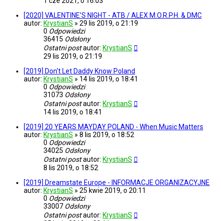
1 cze 2021, o 16:03
[2020] VALENTINE'S NIGHT - ATB / ALEX M.O.R.P.H. & DMC
autor:
KrystianS
»
29 lis 2019, o 21:19
0
Odpowiedzi
36415
Odsłony
Ostatni post
autor:
KrystianS
29 lis 2019, o 21:19
[2019] Don't Let Daddy Know Poland
autor:
KrystianS
»
14 lis 2019, o 18:41
0
Odpowiedzi
31073
Odsłony
Ostatni post
autor:
KrystianS
14 lis 2019, o 18:41
[2019] 20 YEARS MAYDAY POLAND - When Music Matters
autor:
KrystianS
»
8 lis 2019, o 18:52
0
Odpowiedzi
34025
Odsłony
Ostatni post
autor:
KrystianS
8 lis 2019, o 18:52
[2019] Dreamstate Europe - INFORMACJE ORGANIZACYJNE
autor:
KrystianS
»
25 kwie 2019, o 20:11
0
Odpowiedzi
33007
Odsłony
Ostatni post
autor:
KrystianS