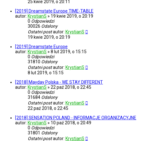
25 kwie 2019, o 20:11
[2019] Dreamstate Europe TIME-TABLE
autor:
KrystianS
»
19 kwie 2019, o 20:19
0
Odpowiedzi
30026
Odsłony
Ostatni post
autor:
KrystianS
19 kwie 2019, o 20:19
[2019] Dreamstate Europe
autor:
KrystianS
»
8 lut 2019, o 15:15
0
Odpowiedzi
31810
Odsłony
Ostatni post
autor:
KrystianS
8 lut 2019, o 15:15
[2018] Mayday Polska - WE STAY DIFFERENT
autor:
KrystianS
»
22 paź 2018, o 22:45
0
Odpowiedzi
31684
Odsłony
Ostatni post
autor:
KrystianS
22 paź 2018, o 22:45
[2018] SENSATION POLAND - INFORMACJE ORGANIZACYJNE
autor:
KrystianS
»
10 paź 2018, o 20:49
0
Odpowiedzi
31801
Odsłony
Ostatni post
autor:
KrystianS