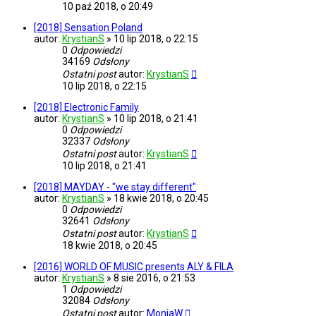
10 paź 2018, o 20:49
[2018] Sensation Poland
autor:
KrystianS
»
10 lip 2018, o 22:15
0
Odpowiedzi
34169
Odsłony
Ostatni post
autor:
KrystianS
10 lip 2018, o 22:15
[2018] Electronic Family
autor:
KrystianS
»
10 lip 2018, o 21:41
0
Odpowiedzi
32337
Odsłony
Ostatni post
autor:
KrystianS
10 lip 2018, o 21:41
[2018] MAYDAY - "we stay different"
autor:
KrystianS
»
18 kwie 2018, o 20:45
0
Odpowiedzi
32641
Odsłony
Ostatni post
autor:
KrystianS
18 kwie 2018, o 20:45
[2016] WORLD OF MUSIC presents ALY & FILA
autor:
KrystianS
»
8 sie 2016, o 21:53
1
Odpowiedzi
32084
Odsłony
Ostatni post
autor:
MoniaW