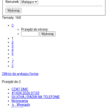
Kierunek:
Tematy: 160
Strona
1
Przejdź do strony:
z
7
1
2
3
4
5
…
7
Następna
Wróć do wykazu forów
Przejdź do
CZAT DMC
#1434 2026.07.03
SŁUCHAJ RADIA NA TELEFONIE
Notowania
↳ Wywiady