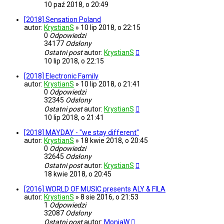
10 paź 2018, o 20:49
[2018] Sensation Poland
autor:
KrystianS
»
10 lip 2018, o 22:15
0
Odpowiedzi
34177
Odsłony
Ostatni post
autor:
KrystianS
10 lip 2018, o 22:15
[2018] Electronic Family
autor:
KrystianS
»
10 lip 2018, o 21:41
0
Odpowiedzi
32345
Odsłony
Ostatni post
autor:
KrystianS
10 lip 2018, o 21:41
[2018] MAYDAY - "we stay different"
autor:
KrystianS
»
18 kwie 2018, o 20:45
0
Odpowiedzi
32645
Odsłony
Ostatni post
autor:
KrystianS
18 kwie 2018, o 20:45
[2016] WORLD OF MUSIC presents ALY & FILA
autor:
KrystianS
»
8 sie 2016, o 21:53
1
Odpowiedzi
32087
Odsłony
Ostatni post
autor:
MoniaW