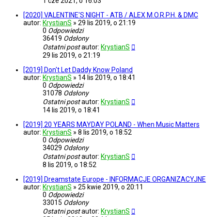
1 cze 2021, o 16:03
[2020] VALENTINE'S NIGHT - ATB / ALEX M.O.R.P.H. & DMC
autor:
KrystianS
»
29 lis 2019, o 21:19
0
Odpowiedzi
36419
Odsłony
Ostatni post
autor:
KrystianS
29 lis 2019, o 21:19
[2019] Don't Let Daddy Know Poland
autor:
KrystianS
»
14 lis 2019, o 18:41
0
Odpowiedzi
31078
Odsłony
Ostatni post
autor:
KrystianS
14 lis 2019, o 18:41
[2019] 20 YEARS MAYDAY POLAND - When Music Matters
autor:
KrystianS
»
8 lis 2019, o 18:52
0
Odpowiedzi
34029
Odsłony
Ostatni post
autor:
KrystianS
8 lis 2019, o 18:52
[2019] Dreamstate Europe - INFORMACJE ORGANIZACYJNE
autor:
KrystianS
»
25 kwie 2019, o 20:11
0
Odpowiedzi
33015
Odsłony
Ostatni post
autor:
KrystianS