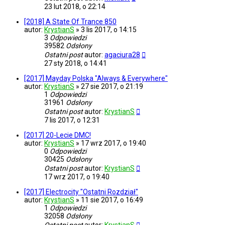
23 lut 2018, o 22:14
[2018] A State Of Trance 850
autor:
KrystianS
»
3 lis 2017, o 14:15
3
Odpowiedzi
39582
Odsłony
Ostatni post
autor:
agaciura28
27 sty 2018, o 14:41
[2017] Mayday Polska "Always & Everywhere"
autor:
KrystianS
»
27 sie 2017, o 21:19
1
Odpowiedzi
31961
Odsłony
Ostatni post
autor:
KrystianS
7 lis 2017, o 12:31
[2017] 20-Lecie DMC!
autor:
KrystianS
»
17 wrz 2017, o 19:40
0
Odpowiedzi
30425
Odsłony
Ostatni post
autor:
KrystianS
17 wrz 2017, o 19:40
[2017] Electrocity "Ostatni Rozdział"
autor:
KrystianS
»
11 sie 2017, o 16:49
1
Odpowiedzi
32058
Odsłony