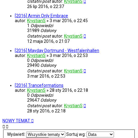
Ostatni post
autor:
KrystianS
26 lip 2016, o 22:37
[2016] Armin Only Embrace
autor:
KrystianS
»
3 mar 2016, o 22:45
1
Odpowiedzi
31989
Odsłony
Ostatni post
autor:
KrystianS
12 maja 2016, o 21:07
[2016] Mayday Dortmund - Westfalenhallen
autor:
KrystianS
»
3 mar 2016, o 22:53
0
Odpowiedzi
29490
Odsłony
Ostatni post
autor:
KrystianS
3 mar 2016, o 22:53
[2016] Tranceformations
autor:
KrystianS
»
28 sty 2016, o 22:18
0
Odpowiedzi
29647
Odsłony
Ostatni post
autor:
KrystianS
28 sty 2016, o 22:18
NOWY TEMAT
Wyświetl:
Sortuj wg: