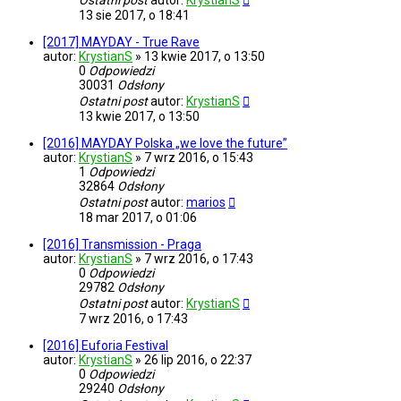
Ostatni post
autor:
KrystianS
13 sie 2017, o 18:41
[2017] MAYDAY - True Rave
autor:
KrystianS
»
13 kwie 2017, o 13:50
0
Odpowiedzi
30031
Odsłony
Ostatni post
autor:
KrystianS
13 kwie 2017, o 13:50
[2016] MAYDAY Polska „we love the future”
autor:
KrystianS
»
7 wrz 2016, o 15:43
1
Odpowiedzi
32864
Odsłony
Ostatni post
autor:
marios
18 mar 2017, o 01:06
[2016] Transmission - Praga
autor:
KrystianS
»
7 wrz 2016, o 17:43
0
Odpowiedzi
29782
Odsłony
Ostatni post
autor:
KrystianS
7 wrz 2016, o 17:43
[2016] Euforia Festival
autor:
KrystianS
»
26 lip 2016, o 22:37
0
Odpowiedzi
29240
Odsłony