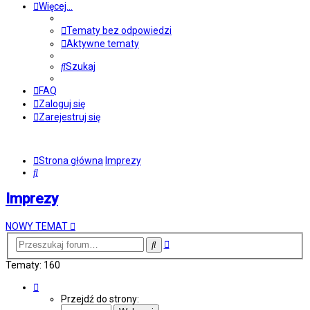
Więcej…
Tematy bez odpowiedzi
Aktywne tematy
Szukaj
FAQ
Zaloguj się
Zarejestruj się
Strona główna
Imprezy
Szukaj
Imprezy
NOWY TEMAT
Wyszukiwanie
Szukaj
zaawansowane
Tematy: 160
Strona
1
Przejdź do strony:
z