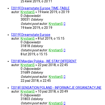
25 kwie 2019, o 20:11
[2019] Dreamstate Europe TIME-TABLE
autor:
KrystianS
»
19 kwie 2019, o 20:19
0
Odpowiedzi
30031
Odsłony
Ostatni post
autor:
KrystianS
19 kwie 2019, o 20:19
[2019] Dreamstate Europe
autor:
KrystianS
»
8 lut 2019, o 15:15
0
Odpowiedzi
31818
Odsłony
Ostatni post
autor:
KrystianS
8 lut 2019, o 15:15
[2018] Mayday Polska - WE STAY DIFFERENT
autor:
KrystianS
»
22 paź 2018, o 22:45
0
Odpowiedzi
31689
Odsłony
Ostatni post
autor:
KrystianS
22 paź 2018, o 22:45
[2018] SENSATION POLAND - INFORMACJE ORGANIZACYJNE
autor:
KrystianS
»
10 paź 2018, o 20:49
0
Odpowiedzi
31803
Odsłony
Ostatni post
autor:
KrystianS