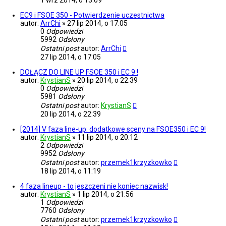
1 wrz 2014, o 13:09
EC9 i FSOE 350 - Potwierdzenie uczestnictwa
autor:
ArrChi
»
27 lip 2014, o 17:05
0
Odpowiedzi
5992
Odsłony
Ostatni post
autor:
ArrChi
27 lip 2014, o 17:05
DOŁĄCZ DO LINE UP FSOE 350 i EC 9 !
autor:
KrystianS
»
20 lip 2014, o 22:39
0
Odpowiedzi
5981
Odsłony
Ostatni post
autor:
KrystianS
20 lip 2014, o 22:39
[2014] V faza line-up: dodatkowe sceny na FSOE350 i EC 9!
autor:
KrystianS
»
11 lip 2014, o 20:12
2
Odpowiedzi
9952
Odsłony
Ostatni post
autor:
przemek1krzyzkowko
18 lip 2014, o 11:19
4 faza lineup - to jeszczeni nie koniec nazwisk!
autor:
KrystianS
»
1 lip 2014, o 21:56
1
Odpowiedzi
7760
Odsłony
Ostatni post
autor:
przemek1krzyzkowko