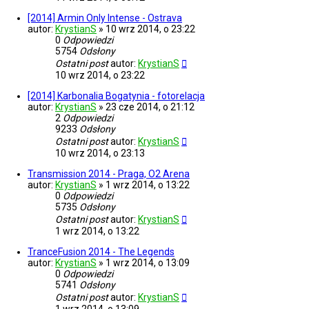
[2014] Armin Only Intense - Ostrava
autor:
KrystianS
»
10 wrz 2014, o 23:22
0
Odpowiedzi
5754
Odsłony
Ostatni post
autor:
KrystianS
10 wrz 2014, o 23:22
[2014] Karbonalia Bogatynia - fotorelacja
autor:
KrystianS
»
23 cze 2014, o 21:12
2
Odpowiedzi
9233
Odsłony
Ostatni post
autor:
KrystianS
10 wrz 2014, o 23:13
Transmission 2014 - Praga, O2 Arena
autor:
KrystianS
»
1 wrz 2014, o 13:22
0
Odpowiedzi
5735
Odsłony
Ostatni post
autor:
KrystianS
1 wrz 2014, o 13:22
TranceFusion 2014 - The Legends
autor:
KrystianS
»
1 wrz 2014, o 13:09
0
Odpowiedzi
5741
Odsłony
Ostatni post
autor:
KrystianS