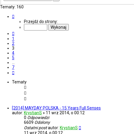
zaawansowane
Tematy: 160
Strona
3
Przejdź do strony:
z
7
Poprzednia
1
2
3
4
5
…
7
Następna
Tematy
[2014] MAYDAY POLSKA - 15 Years Full Senses
autor:
KrystianS
»
11 wrz 2014, o 00:12
0
Odpowiedzi
6609
Odsłony
Ostatni post
autor:
KrystianS
11 wrz 2014, o 00:12