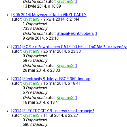
Ostatni post
autor:
KrystianS
13 kwie 2014, o 16:09
[3.05.2014] Muzyczne Radio VINYL PARTY
autor:
KrystianS
»
9 kwie 2014, o 21:44
1
Odpowiedzi
7338
Odsłony
Ostatni post
autor:
StacjaPekinClubbers
9 kwie 2014, o 23:10
[2014] EC 9 >> Powrót scen GATE TO HELL! ToiCAMP - szczegóły
autor:
KrystianS
»
26 mar 2014, o 23:33
0
Odpowiedzi
5876
Odsłony
Ostatni post
autor:
KrystianS
26 mar 2014, o 23:33
[2014] Electrocity 9: bilety i FSOE 350: line-up
autor:
KrystianS
»
16 mar 2014, o 18:41
0
Odpowiedzi
5799
Odsłony
Ostatni post
autor:
KrystianS
16 mar 2014, o 18:41
[2014] ELECTROCITY 9 - pierwsze informacje !
autor:
KrystianS
»
11 lut 2014, o 22:27
0
Odpowiedzi
5802
Odsłony