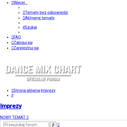
Więcej…
Tematy bez odpowiedzi
Aktywne tematy
Szukaj
FAQ
Zaloguj się
Zarejestruj się
Strona główna
Imprezy
Szukaj
Imprezy
NOWY TEMAT
Wyszukiwanie
Szukaj