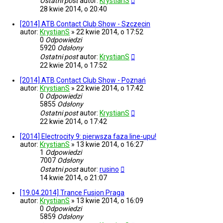
Ostatni post
autor:
KrystianS
28 kwie 2014, o 20:40
[2014] ATB Contact Club Show - Szczecin
autor:
KrystianS
»
22 kwie 2014, o 17:52
0
Odpowiedzi
5920
Odsłony
Ostatni post
autor:
KrystianS
22 kwie 2014, o 17:52
[2014] ATB Contact Club Show - Poznań
autor:
KrystianS
»
22 kwie 2014, o 17:42
0
Odpowiedzi
5855
Odsłony
Ostatni post
autor:
KrystianS
22 kwie 2014, o 17:42
[2014] Electrocity 9: pierwsza faza line-upu!
autor:
KrystianS
»
13 kwie 2014, o 16:27
1
Odpowiedzi
7007
Odsłony
Ostatni post
autor:
rusino
14 kwie 2014, o 21:07
[19.04.2014] Trance Fusion Praga
autor:
KrystianS
»
13 kwie 2014, o 16:09
0
Odpowiedzi
5859
Odsłony