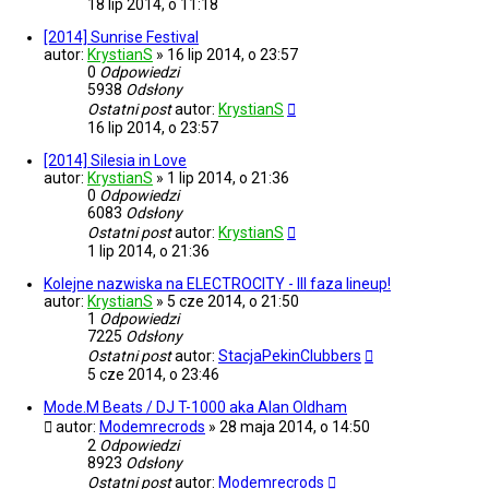
18 lip 2014, o 11:18
[2014] Sunrise Festival
autor:
KrystianS
»
16 lip 2014, o 23:57
0
Odpowiedzi
5938
Odsłony
Ostatni post
autor:
KrystianS
16 lip 2014, o 23:57
[2014] Silesia in Love
autor:
KrystianS
»
1 lip 2014, o 21:36
0
Odpowiedzi
6083
Odsłony
Ostatni post
autor:
KrystianS
1 lip 2014, o 21:36
Kolejne nazwiska na ELECTROCITY - III faza lineup!
autor:
KrystianS
»
5 cze 2014, o 21:50
1
Odpowiedzi
7225
Odsłony
Ostatni post
autor:
StacjaPekinClubbers
5 cze 2014, o 23:46
Mode.M Beats / DJ T-1000 aka Alan Oldham
autor:
Modemrecrods
»
28 maja 2014, o 14:50
2
Odpowiedzi
8923
Odsłony
Ostatni post
autor:
Modemrecrods