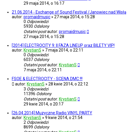
29 maja 2014, o 16:17
21.06.2014 - Exchange of Sound Festival /Janowiec nad Wisłą
autor:
promaidmusic
»
27 maja 2014, o 15:28
0
Odpowiedzi
5930
Odsłony
Ostatni post
autor:
promaidmusic
27 maja 2014, o 15:28
[2014] ELECTROCITY 9: II FAZA LINEUP oraz BILETY VIP!
autor:
KrystianS
»
7 maja 2014, o 22:11
0
Odpowiedzi
6037
Odsłony
Ostatni post
autor:
KrystianS
7 maja 2014, o 22:11
FSOE & ELECTROCITY - SCENA DMC !!!
autor:
KrystianS
»
28 kwie 2014, o 22:12
3
Odpowiedzi
11396
Odsłony
Ostatni post
autor:
KrystianS
29 kwie 2014, o 20:17
[26.04.2014] Muzyczne Radio VINYL PARTY
autor:
KrystianS
»
9 kwie 2014, o 21:54
2
Odpowiedzi
8699
Odsłony