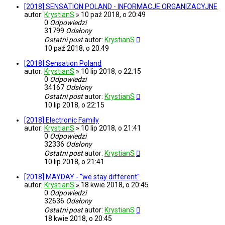
[2018] SENSATION POLAND - INFORMACJE ORGANIZACYJNE
autor:
KrystianS
»
10 paź 2018, o 20:49
0
Odpowiedzi
31799
Odsłony
Ostatni post
autor:
KrystianS
10 paź 2018, o 20:49
[2018] Sensation Poland
autor:
KrystianS
»
10 lip 2018, o 22:15
0
Odpowiedzi
34167
Odsłony
Ostatni post
autor:
KrystianS
10 lip 2018, o 22:15
[2018] Electronic Family
autor:
KrystianS
»
10 lip 2018, o 21:41
0
Odpowiedzi
32336
Odsłony
Ostatni post
autor:
KrystianS
10 lip 2018, o 21:41
[2018] MAYDAY - "we stay different"
autor:
KrystianS
»
18 kwie 2018, o 20:45
0
Odpowiedzi
32636
Odsłony
Ostatni post
autor:
KrystianS
18 kwie 2018, o 20:45