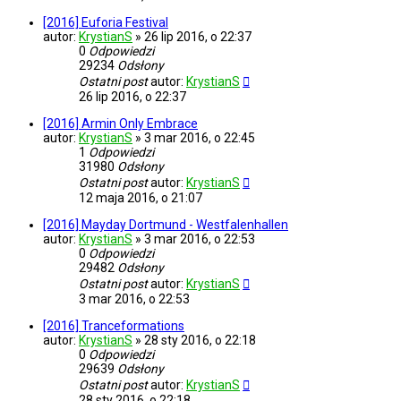
[2016] Euforia Festival
autor:
KrystianS
»
26 lip 2016, o 22:37
0
Odpowiedzi
29234
Odsłony
Ostatni post
autor:
KrystianS
26 lip 2016, o 22:37
[2016] Armin Only Embrace
autor:
KrystianS
»
3 mar 2016, o 22:45
1
Odpowiedzi
31980
Odsłony
Ostatni post
autor:
KrystianS
12 maja 2016, o 21:07
[2016] Mayday Dortmund - Westfalenhallen
autor:
KrystianS
»
3 mar 2016, o 22:53
0
Odpowiedzi
29482
Odsłony
Ostatni post
autor:
KrystianS
3 mar 2016, o 22:53
[2016] Tranceformations
autor:
KrystianS
»
28 sty 2016, o 22:18
0
Odpowiedzi
29639
Odsłony
Ostatni post
autor:
KrystianS
28 sty 2016, o 22:18