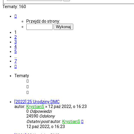
zaawansowane
Tematy: 160
Strona
1
Przejdź do strony:
z
7
1
2
3
4
5
…
7
Następna
Tematy
[2022] 25 Urodziny DMC
autor:
KrystianS
»
12 paź 2022, o 16:23
0
Odpowiedzi
24590
Odsłony
Ostatni post
autor:
KrystianS
12 paź 2022, o 16:23