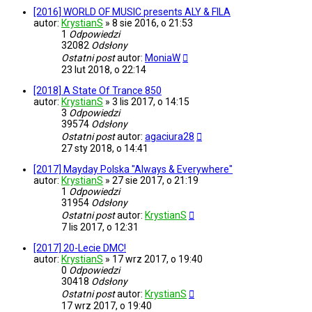
[2016] WORLD OF MUSIC presents ALY & FILA
autor:
KrystianS
»
8 sie 2016, o 21:53
1
Odpowiedzi
32082
Odsłony
Ostatni post
autor:
MoniaW
23 lut 2018, o 22:14
[2018] A State Of Trance 850
autor:
KrystianS
»
3 lis 2017, o 14:15
3
Odpowiedzi
39574
Odsłony
Ostatni post
autor:
agaciura28
27 sty 2018, o 14:41
[2017] Mayday Polska "Always & Everywhere"
autor:
KrystianS
»
27 sie 2017, o 21:19
1
Odpowiedzi
31954
Odsłony
Ostatni post
autor:
KrystianS
7 lis 2017, o 12:31
[2017] 20-Lecie DMC!
autor:
KrystianS
»
17 wrz 2017, o 19:40
0
Odpowiedzi
30418
Odsłony
Ostatni post
autor:
KrystianS
17 wrz 2017, o 19:40