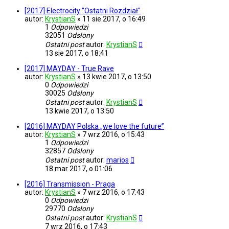
[2017] Electrocity "Ostatni Rozdział"
autor:
KrystianS
»
11 sie 2017, o 16:49
1
Odpowiedzi
32051
Odsłony
Ostatni post
autor:
KrystianS
13 sie 2017, o 18:41
[2017] MAYDAY - True Rave
autor:
KrystianS
»
13 kwie 2017, o 13:50
0
Odpowiedzi
30025
Odsłony
Ostatni post
autor:
KrystianS
13 kwie 2017, o 13:50
[2016] MAYDAY Polska „we love the future”
autor:
KrystianS
»
7 wrz 2016, o 15:43
1
Odpowiedzi
32857
Odsłony
Ostatni post
autor:
marios
18 mar 2017, o 01:06
[2016] Transmission - Praga
autor:
KrystianS
»
7 wrz 2016, o 17:43
0
Odpowiedzi
29770
Odsłony
Ostatni post
autor:
KrystianS
7 wrz 2016, o 17:43