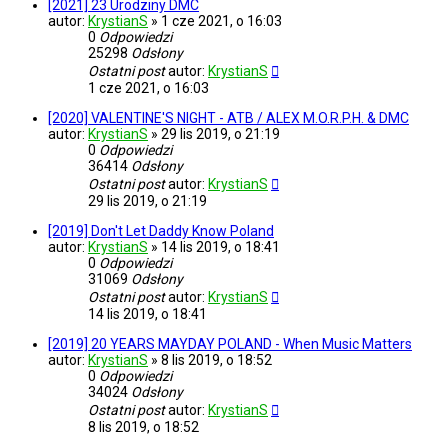
[2021] 23 Urodziny DMC
autor:
KrystianS
»
1 cze 2021, o 16:03
0
Odpowiedzi
25298
Odsłony
Ostatni post
autor:
KrystianS
1 cze 2021, o 16:03
[2020] VALENTINE'S NIGHT - ATB / ALEX M.O.R.P.H. & DMC
autor:
KrystianS
»
29 lis 2019, o 21:19
0
Odpowiedzi
36414
Odsłony
Ostatni post
autor:
KrystianS
29 lis 2019, o 21:19
[2019] Don't Let Daddy Know Poland
autor:
KrystianS
»
14 lis 2019, o 18:41
0
Odpowiedzi
31069
Odsłony
Ostatni post
autor:
KrystianS
14 lis 2019, o 18:41
[2019] 20 YEARS MAYDAY POLAND - When Music Matters
autor:
KrystianS
»
8 lis 2019, o 18:52
0
Odpowiedzi
34024
Odsłony
Ostatni post
autor:
KrystianS
8 lis 2019, o 18:52