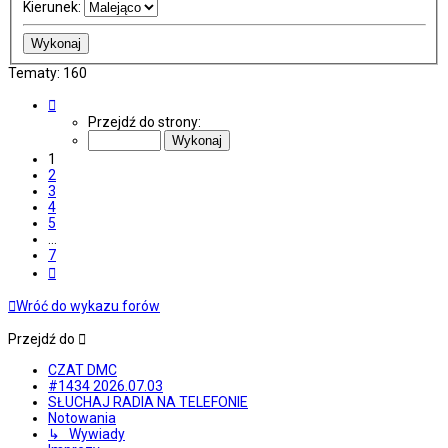
Kierunek:
Tematy: 160
Strona
1
Przejdź do strony:
z
7
1
2
3
4
5
…
7
Następna
Wróć do wykazu forów
Przejdź do
CZAT DMC
#1434 2026.07.03
SŁUCHAJ RADIA NA TELEFONIE
Notowania
↳ Wywiady