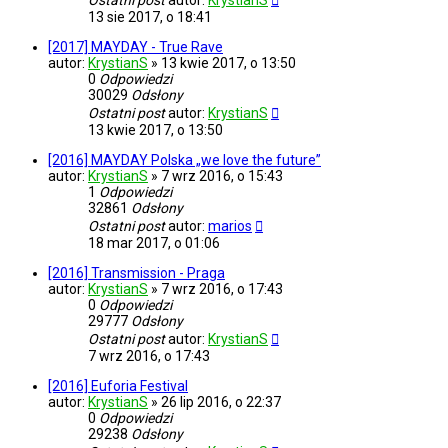
Ostatni post
autor:
KrystianS
13 sie 2017, o 18:41
[2017] MAYDAY - True Rave
autor:
KrystianS
»
13 kwie 2017, o 13:50
0
Odpowiedzi
30029
Odsłony
Ostatni post
autor:
KrystianS
13 kwie 2017, o 13:50
[2016] MAYDAY Polska „we love the future”
autor:
KrystianS
»
7 wrz 2016, o 15:43
1
Odpowiedzi
32861
Odsłony
Ostatni post
autor:
marios
18 mar 2017, o 01:06
[2016] Transmission - Praga
autor:
KrystianS
»
7 wrz 2016, o 17:43
0
Odpowiedzi
29777
Odsłony
Ostatni post
autor:
KrystianS
7 wrz 2016, o 17:43
[2016] Euforia Festival
autor:
KrystianS
»
26 lip 2016, o 22:37
0
Odpowiedzi
29238
Odsłony