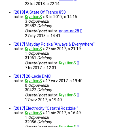
23 lut 2018, o 22:14
[2018] A State Of Trance 850
autor:
KrystianS
»
3 lis 2017, o 14:15
3
Odpowiedzi
39582
Odsłony
Ostatni post
autor:
agaciura28
27 sty 2018, o 14:41
[2017] Mayday Polska "Always & Everywhere"
autor:
KrystianS
»
27 sie 2017, o 21:19
1
Odpowiedzi
31961
Odsłony
Ostatni post
autor:
KrystianS
7 lis 2017, o 12:31
[2017] 20-Lecie DMC!
autor:
KrystianS
»
17 wrz 2017, o 19:40
0
Odpowiedzi
30422
Odsłony
Ostatni post
autor:
KrystianS
17 wrz 2017, o 19:40
[2017] Electrocity "Ostatni Rozdział"
autor:
KrystianS
»
11 sie 2017, o 16:49
1
Odpowiedzi
32056
Odsłony