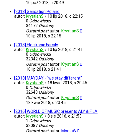
10 paź 2018, o 20:49
[2018] Sensation Poland
autor:
KrystianS
»
10 lip 2018, o 22:15
0
Odpowiedzi
34172
Odsłony
Ostatni post
autor:
KrystianS
10 lip 2018, o 22:15
[2018] Electronic Family
autor:
KrystianS
»
10 lip 2018, o 21:41
0
Odpowiedzi
32342
Odsłony
Ostatni post
autor:
KrystianS
10 lip 2018, o 21:41
[2018] MAYDAY - "we stay different"
autor:
KrystianS
»
18 kwie 2018, o 20:45
0
Odpowiedzi
32643
Odsłony
Ostatni post
autor:
KrystianS
18 kwie 2018, o 20:45
[2016] WORLD OF MUSIC presents ALY & FILA
autor:
KrystianS
»
8 sie 2016, o 21:53
1
Odpowiedzi
32087
Odsłony
Ostatni post
autor:
MoniaW