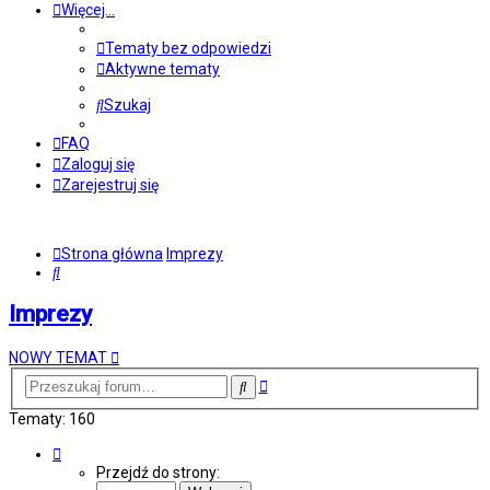
Więcej…
Tematy bez odpowiedzi
Aktywne tematy
Szukaj
FAQ
Zaloguj się
Zarejestruj się
Strona główna
Imprezy
Szukaj
Imprezy
NOWY TEMAT
Wyszukiwanie
Szukaj
zaawansowane
Tematy: 160
Strona
1
Przejdź do strony:
z