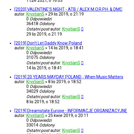
1 cze 2021, o 16:03
[2020] VALENTINE'S NIGHT - ATB / ALEX M.O.R.P.H. & DMC
autor:
KrystianS
»
29 lis 2019, o 21:19
0
Odpowiedzi
36418
Odsłony
Ostatni post
autor:
KrystianS
29 lis 2019, o 21:19
[2019] Don't Let Daddy Know Poland
autor:
KrystianS
»
14 lis 2019, o 18:41
0
Odpowiedzi
31075
Odsłony
Ostatni post
autor:
KrystianS
14 lis 2019, o 18:41
[2019] 20 YEARS MAYDAY POLAND - When Music Matters
autor:
KrystianS
»
8 lis 2019, o 18:52
0
Odpowiedzi
34029
Odsłony
Ostatni post
autor:
KrystianS
8 lis 2019, o 18:52
[2019] Dreamstate Europe - INFORMACJE ORGANIZACYJNE
autor:
KrystianS
»
25 kwie 2019, o 20:11
0
Odpowiedzi
33014
Odsłony
Ostatni post
autor:
KrystianS