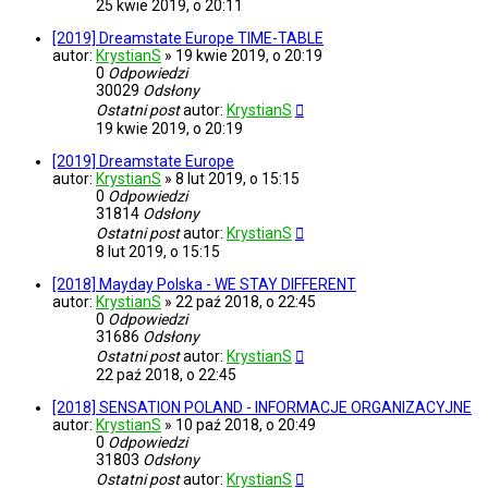
25 kwie 2019, o 20:11
[2019] Dreamstate Europe TIME-TABLE
autor:
KrystianS
»
19 kwie 2019, o 20:19
0
Odpowiedzi
30029
Odsłony
Ostatni post
autor:
KrystianS
19 kwie 2019, o 20:19
[2019] Dreamstate Europe
autor:
KrystianS
»
8 lut 2019, o 15:15
0
Odpowiedzi
31814
Odsłony
Ostatni post
autor:
KrystianS
8 lut 2019, o 15:15
[2018] Mayday Polska - WE STAY DIFFERENT
autor:
KrystianS
»
22 paź 2018, o 22:45
0
Odpowiedzi
31686
Odsłony
Ostatni post
autor:
KrystianS
22 paź 2018, o 22:45
[2018] SENSATION POLAND - INFORMACJE ORGANIZACYJNE
autor:
KrystianS
»
10 paź 2018, o 20:49
0
Odpowiedzi
31803
Odsłony
Ostatni post
autor:
KrystianS