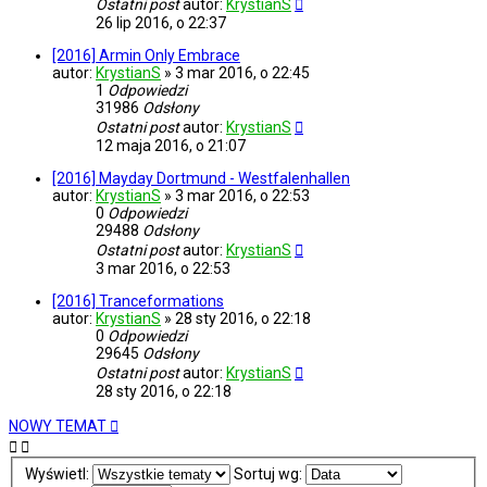
Ostatni post
autor:
KrystianS
26 lip 2016, o 22:37
[2016] Armin Only Embrace
autor:
KrystianS
»
3 mar 2016, o 22:45
1
Odpowiedzi
31986
Odsłony
Ostatni post
autor:
KrystianS
12 maja 2016, o 21:07
[2016] Mayday Dortmund - Westfalenhallen
autor:
KrystianS
»
3 mar 2016, o 22:53
0
Odpowiedzi
29488
Odsłony
Ostatni post
autor:
KrystianS
3 mar 2016, o 22:53
[2016] Tranceformations
autor:
KrystianS
»
28 sty 2016, o 22:18
0
Odpowiedzi
29645
Odsłony
Ostatni post
autor:
KrystianS
28 sty 2016, o 22:18
NOWY TEMAT
Wyświetl:
Sortuj wg: