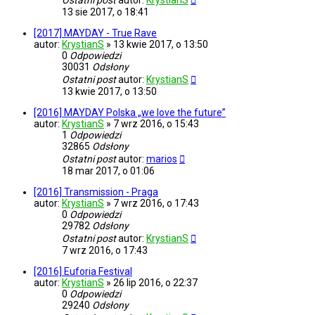
Ostatni post
autor:
KrystianS
13 sie 2017, o 18:41
[2017] MAYDAY - True Rave
autor:
KrystianS
»
13 kwie 2017, o 13:50
0
Odpowiedzi
30031
Odsłony
Ostatni post
autor:
KrystianS
13 kwie 2017, o 13:50
[2016] MAYDAY Polska „we love the future”
autor:
KrystianS
»
7 wrz 2016, o 15:43
1
Odpowiedzi
32865
Odsłony
Ostatni post
autor:
marios
18 mar 2017, o 01:06
[2016] Transmission - Praga
autor:
KrystianS
»
7 wrz 2016, o 17:43
0
Odpowiedzi
29782
Odsłony
Ostatni post
autor:
KrystianS
7 wrz 2016, o 17:43
[2016] Euforia Festival
autor:
KrystianS
»
26 lip 2016, o 22:37
0
Odpowiedzi
29240
Odsłony