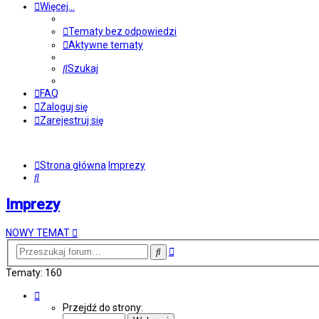
Więcej…
Tematy bez odpowiedzi
Aktywne tematy
Szukaj
FAQ
Zaloguj się
Zarejestruj się
Strona główna
Imprezy
Szukaj
Imprezy
NOWY TEMAT
Wyszukiwanie
Szukaj
zaawansowane
Tematy: 160
Strona
1
Przejdź do strony:
z