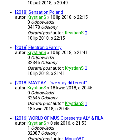
10 paź 2018, o 20:49
[2018] Sensation Poland
autor:
KrystianS
»
10 lip 2018, o 22:15
0
Odpowiedzi
34178
Odsłony
Ostatni post
autor:
KrystianS
10 lip 2018, o 22:15
[2018] Electronic Family
autor:
KrystianS
»
10 lip 2018, o 21:41
0
Odpowiedzi
32346
Odsłony
Ostatni post
autor:
KrystianS
10 lip 2018, o 21:41
[2018] MAYDAY - "we stay different"
autor:
KrystianS
»
18 kwie 2018, o 20:45
0
Odpowiedzi
32645
Odsłony
Ostatni post
autor:
KrystianS
18 kwie 2018, o 20:45
[2016] WORLD OF MUSIC presents ALY & FILA
autor:
KrystianS
»
8 sie 2016, o 21:53
1
Odpowiedzi
32087
Odsłony
Ostatni post
autor:
MoniaW