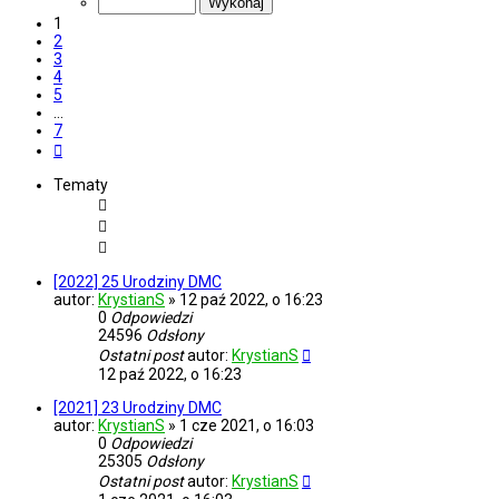
7
1
2
3
4
5
…
7
Następna
Tematy
[2022] 25 Urodziny DMC
autor:
KrystianS
»
12 paź 2022, o 16:23
0
Odpowiedzi
24596
Odsłony
Ostatni post
autor:
KrystianS
12 paź 2022, o 16:23
[2021] 23 Urodziny DMC
autor:
KrystianS
»
1 cze 2021, o 16:03
0
Odpowiedzi
25305
Odsłony
Ostatni post
autor:
KrystianS