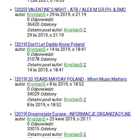
1 cze 2021, o 16:03
[2020] VALENTINE'S NIGHT - ATB / ALEX M.O.R.P.H. & DMC
autor:
KrystianS
»
29 lis 2019, o 21:19
0
Odpowiedzi
36420
Odsłony
Ostatni post
autor:
KrystianS
29 lis 2019, o 21:19
[2019] Don't Let Daddy Know Poland
autor:
KrystianS
»
14 lis 2019, o 18:41
0
Odpowiedzi
31078
Odsłony
Ostatni post
autor:
KrystianS
14 lis 2019, o 18:41
[2019] 20 YEARS MAYDAY POLAND - When Music Matters
autor:
KrystianS
»
8 lis 2019, o 18:52
0
Odpowiedzi
34029
Odsłony
Ostatni post
autor:
KrystianS
8 lis 2019, o 18:52
[2019] Dreamstate Europe - INFORMACJE ORGANIZACYJNE
autor:
KrystianS
»
25 kwie 2019, o 20:11
0
Odpowiedzi
33015
Odsłony
Ostatni post
autor:
KrystianS