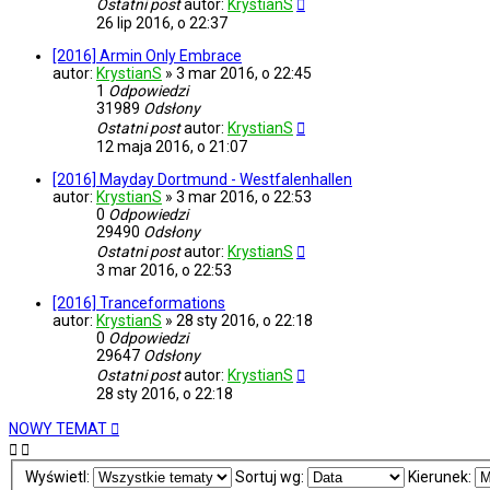
Ostatni post
autor:
KrystianS
26 lip 2016, o 22:37
[2016] Armin Only Embrace
autor:
KrystianS
»
3 mar 2016, o 22:45
1
Odpowiedzi
31989
Odsłony
Ostatni post
autor:
KrystianS
12 maja 2016, o 21:07
[2016] Mayday Dortmund - Westfalenhallen
autor:
KrystianS
»
3 mar 2016, o 22:53
0
Odpowiedzi
29490
Odsłony
Ostatni post
autor:
KrystianS
3 mar 2016, o 22:53
[2016] Tranceformations
autor:
KrystianS
»
28 sty 2016, o 22:18
0
Odpowiedzi
29647
Odsłony
Ostatni post
autor:
KrystianS
28 sty 2016, o 22:18
NOWY TEMAT
Wyświetl:
Sortuj wg:
Kierunek: