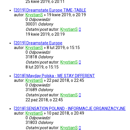
25 kwie 2019, o 20:11
[2019] Dreamstate Europe TIME-TABLE
autor:
KrystianS
»
19 kwie 2019, o 20:19
0
Odpowiedzi
30031
Odsłony
Ostatni post
autor:
KrystianS
19 kwie 2019, o 20:19
[2019] Dreamstate Europe
autor:
KrystianS
»
8 lut 2019, o 15:15
0
Odpowiedzi
31818
Odsłony
Ostatni post
autor:
KrystianS
8 lut 2019, o 15:15
[2018] Mayday Polska - WE STAY DIFFERENT
autor:
KrystianS
»
22 paź 2018, o 22:45
0
Odpowiedzi
31689
Odsłony
Ostatni post
autor:
KrystianS
22 paź 2018, o 22:45
[2018] SENSATION POLAND - INFORMACJE ORGANIZACYJNE
autor:
KrystianS
»
10 paź 2018, o 20:49
0
Odpowiedzi
31803
Odsłony
Ostatni post
autor:
KrystianS