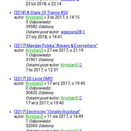
23 lut 2018, o 22:14
[2018] A State Of Trance 850
autor:
KrystianS
»
3 lis 2017, o 14:15
3
Odpowiedzi
39582
Odsłony
Ostatni post
autor:
agaciura28
27 sty 2018, o 14:41
[2017] Mayday Polska "Always & Everywhere"
autor:
KrystianS
»
27 sie 2017, o 21:19
1
Odpowiedzi
31961
Odsłony
Ostatni post
autor:
KrystianS
7 lis 2017, o 12:31
[2017] 20-Lecie DMC!
autor:
KrystianS
»
17 wrz 2017, o 19:40
0
Odpowiedzi
30425
Odsłony
Ostatni post
autor:
KrystianS
17 wrz 2017, o 19:40
[2017] Electrocity "Ostatni Rozdział"
autor:
KrystianS
»
11 sie 2017, o 16:49
1
Odpowiedzi
32060
Odsłony