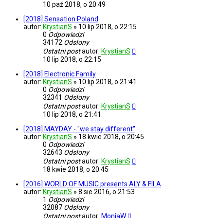
10 paź 2018, o 20:49
[2018] Sensation Poland
autor:
KrystianS
»
10 lip 2018, o 22:15
0
Odpowiedzi
34172
Odsłony
Ostatni post
autor:
KrystianS
10 lip 2018, o 22:15
[2018] Electronic Family
autor:
KrystianS
»
10 lip 2018, o 21:41
0
Odpowiedzi
32341
Odsłony
Ostatni post
autor:
KrystianS
10 lip 2018, o 21:41
[2018] MAYDAY - "we stay different"
autor:
KrystianS
»
18 kwie 2018, o 20:45
0
Odpowiedzi
32643
Odsłony
Ostatni post
autor:
KrystianS
18 kwie 2018, o 20:45
[2016] WORLD OF MUSIC presents ALY & FILA
autor:
KrystianS
»
8 sie 2016, o 21:53
1
Odpowiedzi
32087
Odsłony
Ostatni post
autor:
MoniaW