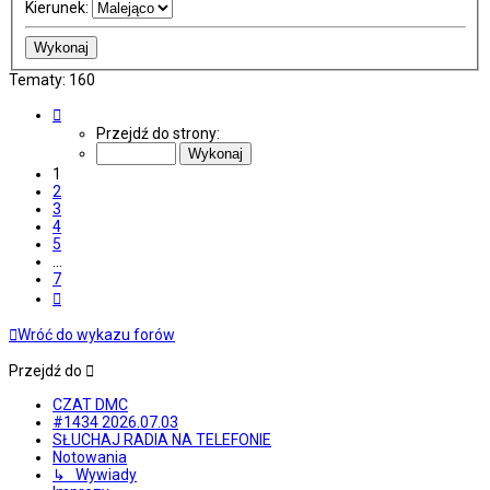
Kierunek:
Tematy: 160
Strona
1
Przejdź do strony:
z
7
1
2
3
4
5
…
7
Następna
Wróć do wykazu forów
Przejdź do
CZAT DMC
#1434 2026.07.03
SŁUCHAJ RADIA NA TELEFONIE
Notowania
↳ Wywiady