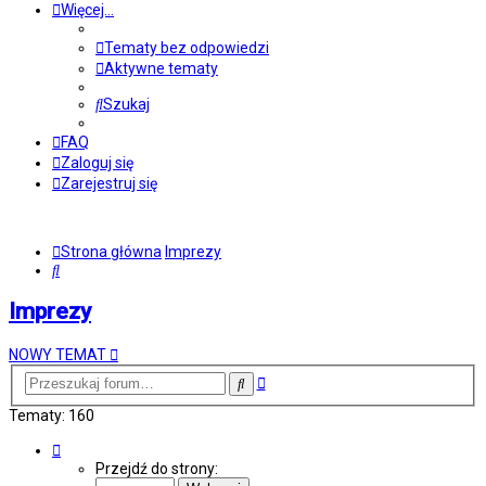
Więcej…
Tematy bez odpowiedzi
Aktywne tematy
Szukaj
FAQ
Zaloguj się
Zarejestruj się
Strona główna
Imprezy
Szukaj
Imprezy
NOWY TEMAT
Wyszukiwanie
Szukaj
zaawansowane
Tematy: 160
Strona
1
Przejdź do strony:
z