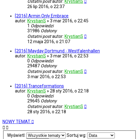
Ostatni post
autor:
KrystianS
26 lip 2016, o 22:37
[2016] Armin Only Embrace
autor:
KrystianS
»
3 mar 2016, o 22:45
1
Odpowiedzi
31986
Odsłony
Ostatni post
autor:
KrystianS
12 maja 2016, o 21:07
[2016] Mayday Dortmund - Westfalenhallen
autor:
KrystianS
»
3 mar 2016, o 22:53
0
Odpowiedzi
29487
Odsłony
Ostatni post
autor:
KrystianS
3 mar 2016, o 22:53
[2016] Tranceformations
autor:
KrystianS
»
28 sty 2016, o 22:18
0
Odpowiedzi
29645
Odsłony
Ostatni post
autor:
KrystianS
28 sty 2016, o 22:18
NOWY TEMAT
Wyświetl:
Sortuj wg: