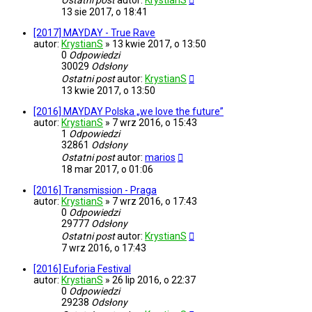
Ostatni post
autor:
KrystianS
13 sie 2017, o 18:41
[2017] MAYDAY - True Rave
autor:
KrystianS
»
13 kwie 2017, o 13:50
0
Odpowiedzi
30029
Odsłony
Ostatni post
autor:
KrystianS
13 kwie 2017, o 13:50
[2016] MAYDAY Polska „we love the future”
autor:
KrystianS
»
7 wrz 2016, o 15:43
1
Odpowiedzi
32861
Odsłony
Ostatni post
autor:
marios
18 mar 2017, o 01:06
[2016] Transmission - Praga
autor:
KrystianS
»
7 wrz 2016, o 17:43
0
Odpowiedzi
29777
Odsłony
Ostatni post
autor:
KrystianS
7 wrz 2016, o 17:43
[2016] Euforia Festival
autor:
KrystianS
»
26 lip 2016, o 22:37
0
Odpowiedzi
29238
Odsłony