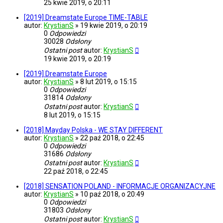
25 kwie 2019, o 20:11
[2019] Dreamstate Europe TIME-TABLE
autor:
KrystianS
»
19 kwie 2019, o 20:19
0
Odpowiedzi
30028
Odsłony
Ostatni post
autor:
KrystianS
19 kwie 2019, o 20:19
[2019] Dreamstate Europe
autor:
KrystianS
»
8 lut 2019, o 15:15
0
Odpowiedzi
31814
Odsłony
Ostatni post
autor:
KrystianS
8 lut 2019, o 15:15
[2018] Mayday Polska - WE STAY DIFFERENT
autor:
KrystianS
»
22 paź 2018, o 22:45
0
Odpowiedzi
31686
Odsłony
Ostatni post
autor:
KrystianS
22 paź 2018, o 22:45
[2018] SENSATION POLAND - INFORMACJE ORGANIZACYJNE
autor:
KrystianS
»
10 paź 2018, o 20:49
0
Odpowiedzi
31803
Odsłony
Ostatni post
autor:
KrystianS