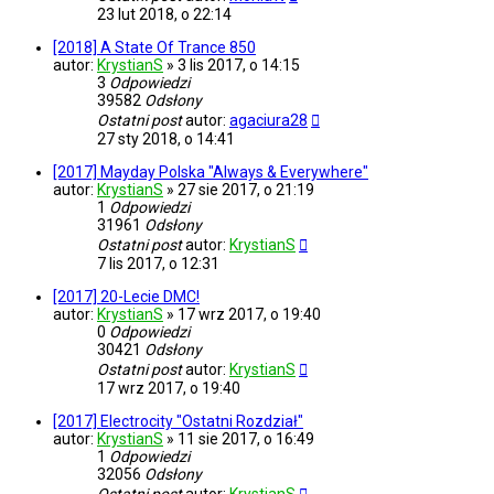
23 lut 2018, o 22:14
[2018] A State Of Trance 850
autor:
KrystianS
»
3 lis 2017, o 14:15
3
Odpowiedzi
39582
Odsłony
Ostatni post
autor:
agaciura28
27 sty 2018, o 14:41
[2017] Mayday Polska "Always & Everywhere"
autor:
KrystianS
»
27 sie 2017, o 21:19
1
Odpowiedzi
31961
Odsłony
Ostatni post
autor:
KrystianS
7 lis 2017, o 12:31
[2017] 20-Lecie DMC!
autor:
KrystianS
»
17 wrz 2017, o 19:40
0
Odpowiedzi
30421
Odsłony
Ostatni post
autor:
KrystianS
17 wrz 2017, o 19:40
[2017] Electrocity "Ostatni Rozdział"
autor:
KrystianS
»
11 sie 2017, o 16:49
1
Odpowiedzi
32056
Odsłony