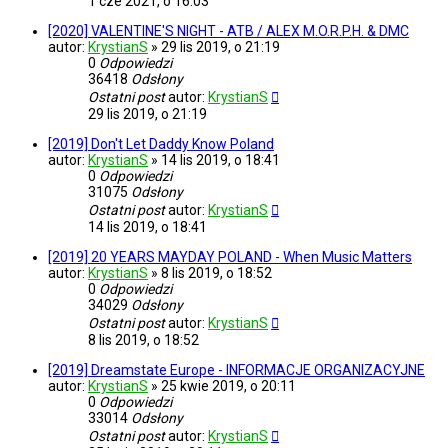
1 cze 2021, o 16:03
[2020] VALENTINE'S NIGHT - ATB / ALEX M.O.R.P.H. & DMC
autor:
KrystianS
»
29 lis 2019, o 21:19
0
Odpowiedzi
36418
Odsłony
Ostatni post
autor:
KrystianS
29 lis 2019, o 21:19
[2019] Don't Let Daddy Know Poland
autor:
KrystianS
»
14 lis 2019, o 18:41
0
Odpowiedzi
31075
Odsłony
Ostatni post
autor:
KrystianS
14 lis 2019, o 18:41
[2019] 20 YEARS MAYDAY POLAND - When Music Matters
autor:
KrystianS
»
8 lis 2019, o 18:52
0
Odpowiedzi
34029
Odsłony
Ostatni post
autor:
KrystianS
8 lis 2019, o 18:52
[2019] Dreamstate Europe - INFORMACJE ORGANIZACYJNE
autor:
KrystianS
»
25 kwie 2019, o 20:11
0
Odpowiedzi
33014
Odsłony
Ostatni post
autor:
KrystianS