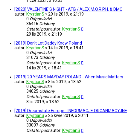
1 cze 2021, o 16:03
[2020] VALENTINE'S NIGHT - ATB / ALEX M.O.R.P.H. & DMC
autor:
KrystianS
»
29 lis 2019, o 21:19
0
Odpowiedzi
36416
Odsłony
Ostatni post
autor:
KrystianS
29 lis 2019, o 21:19
[2019] Don't Let Daddy Know Poland
autor:
KrystianS
»
14 lis 2019, o 18:41
0
Odpowiedzi
31073
Odsłony
Ostatni post
autor:
KrystianS
14 lis 2019, o 18:41
[2019] 20 YEARS MAYDAY POLAND - When Music Matters
autor:
KrystianS
»
8 lis 2019, o 18:52
0
Odpowiedzi
34025
Odsłony
Ostatni post
autor:
KrystianS
8 lis 2019, o 18:52
[2019] Dreamstate Europe - INFORMACJE ORGANIZACYJNE
autor:
KrystianS
»
25 kwie 2019, o 20:11
0
Odpowiedzi
33007
Odsłony
Ostatni post
autor:
KrystianS