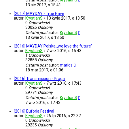
Ostatni post
autor:
KrystianS
13 sie 2017, o 18:41
[2017] MAYDAY - True Rave
autor:
KrystianS
»
13 kwie 2017, o 13:50
0
Odpowiedzi
30026
Odsłony
Ostatni post
autor:
KrystianS
13 kwie 2017, o 13:50
[2016] MAYDAY Polska „we love the future”
autor:
KrystianS
»
7 wrz 2016, o 15:43
1
Odpowiedzi
32858
Odsłony
Ostatni post
autor:
marios
18 mar 2017, o 01:06
[2016] Transmission - Praga
autor:
KrystianS
»
7 wrz 2016, o 17:43
0
Odpowiedzi
29774
Odsłony
Ostatni post
autor:
KrystianS
7 wrz 2016, o 17:43
[2016] Euforia Festival
autor:
KrystianS
»
26 lip 2016, o 22:37
0
Odpowiedzi
29235
Odsłony