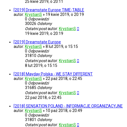
25 kwie 2019, o 20:11
[2019] Dreamstate Europe TIME-TABLE
autor:
KrystianS
»
19 kwie 2019, o 20:19
0
Odpowiedzi
30026
Odsłony
Ostatni post
autor:
KrystianS
19 kwie 2019, o 20:19
[2019] Dreamstate Europe
autor:
KrystianS
»
8 lut 2019, o 15:15
0
Odpowiedzi
31810
Odsłony
Ostatni post
autor:
KrystianS
8 lut 2019, o 15:15
[2018] Mayday Polska - WE STAY DIFFERENT
autor:
KrystianS
»
22 paź 2018, o 22:45
0
Odpowiedzi
31685
Odsłony
Ostatni post
autor:
KrystianS
22 paź 2018, o 22:45
[2018] SENSATION POLAND - INFORMACJE ORGANIZACYJNE
autor:
KrystianS
»
10 paź 2018, o 20:49
0
Odpowiedzi
31801
Odsłony
Ostatni post
autor:
KrystianS