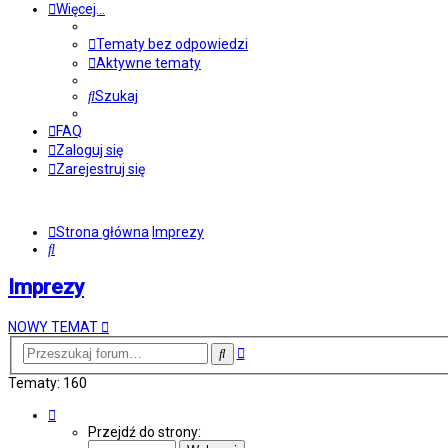
Więcej…
Tematy bez odpowiedzi
Aktywne tematy
Szukaj
FAQ
Zaloguj się
Zarejestruj się
Strona główna
Imprezy
Szukaj
Imprezy
NOWY TEMAT
Wyszukiwanie
Szukaj
zaawansowane
Tematy: 160
Strona
1
Przejdź do strony:
z