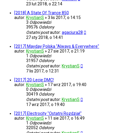
23 lut 2018, o 22:14
[2018] A State Of Trance 850
autor:
KrystianS
»
3 lis 2017, o 14:15
3
Odpowiedzi
39576
Odsłony
Ostatni post
autor:
agaciura28
27 sty 2018, o 14:41
[2017] Mayday Polska "Always & Everywhere"
autor:
KrystianS
»
27 sie 2017, o 21:19
1
Odpowiedzi
31957
Odsłony
Ostatni post
autor:
KrystianS
7 lis 2017, o 12:31
[2017] 20-Lecie DMC!
autor:
KrystianS
»
17 wrz 2017, o 19:40
0
Odpowiedzi
30419
Odsłony
Ostatni post
autor:
KrystianS
17 wrz 2017, o 19:40
[2017] Electrocity "Ostatni Rozdział"
autor:
KrystianS
»
11 sie 2017, o 16:49
1
Odpowiedzi
32052
Odsłony