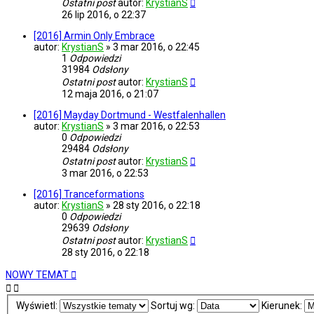
Ostatni post
autor:
KrystianS
26 lip 2016, o 22:37
[2016] Armin Only Embrace
autor:
KrystianS
»
3 mar 2016, o 22:45
1
Odpowiedzi
31984
Odsłony
Ostatni post
autor:
KrystianS
12 maja 2016, o 21:07
[2016] Mayday Dortmund - Westfalenhallen
autor:
KrystianS
»
3 mar 2016, o 22:53
0
Odpowiedzi
29484
Odsłony
Ostatni post
autor:
KrystianS
3 mar 2016, o 22:53
[2016] Tranceformations
autor:
KrystianS
»
28 sty 2016, o 22:18
0
Odpowiedzi
29639
Odsłony
Ostatni post
autor:
KrystianS
28 sty 2016, o 22:18
NOWY TEMAT
Wyświetl:
Sortuj wg:
Kierunek: