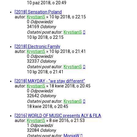
10 paź 2018, o 20:49
[2018] Sensation Poland
autor:
KrystianS
»
10 lip 2018, o 22:15
0
Odpowiedzi
34169
Odsłony
Ostatni post
autor:
KrystianS
10 lip 2018, o 22:15
[2018] Electronic Family
autor:
KrystianS
»
10 lip 2018, o 21:41
0
Odpowiedzi
32337
Odsłony
Ostatni post
autor:
KrystianS
10 lip 2018, o 21:41
[2018] MAYDAY - "we stay different"
autor:
KrystianS
»
18 kwie 2018, o 20:45
0
Odpowiedzi
32642
Odsłony
Ostatni post
autor:
KrystianS
18 kwie 2018, o 20:45
[2016] WORLD OF MUSIC presents ALY & FILA
autor:
KrystianS
»
8 sie 2016, o 21:53
1
Odpowiedzi
32084
Odsłony
Ostatni post
autor:
MoniaW