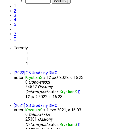
7
1
2
3
4
5
…
7
Następna
Tematy
[2022] 25 Urodziny DMC
autor:
KrystianS
»
12 paź 2022, o 16:23
0
Odpowiedzi
24592
Odsłony
Ostatni post
autor:
KrystianS
12 paź 2022, o 16:23
[2021] 23 Urodziny DMC
autor:
KrystianS
»
1 cze 2021, o 16:03
0
Odpowiedzi
25301
Odsłony
Ostatni post
autor:
KrystianS