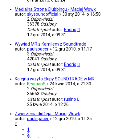
6 mar 2015, o 23:24
Medialna Strona Clubbingu - Maciej Wowk
autor:
skysoundofficial
»
30 sty 2014, o 16:50
2
Odpowiedzi
36378
Odsłony
Ostatni post
autor:
Endrio
17 gru 2014, o 09:31
Wywiad MR z Kamilem z Soundtrade
autor:
paulspacer
»
12 gru 2010, o 11:17
3
Odpowiedzi
42041
Odsłony
Ostatni post
autor:
Endrio
17 gru 2014, o 09:31
Kolejna wizyta Ekipy SOUNDTRADE w MR
autor:
KrystianS
»
24 kwie 2014, o 21:30
2
Odpowiedzi
35663
Odsłony
Ostatni post
autor:
rusino
25 kwie 2014, o 12:26
Zwierzenia didżeja - Maciej Wowk
autor:
paulspacer
»
12 gru 2010, o 11:25
1
2