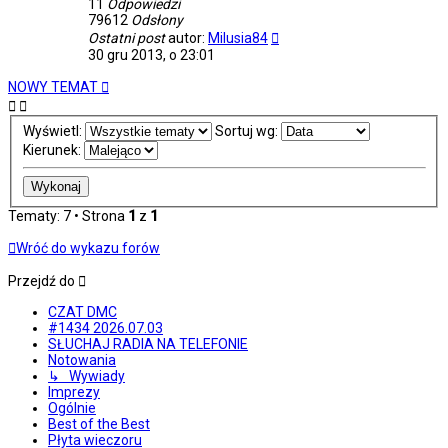
11
Odpowiedzi
79612
Odsłony
Ostatni post
autor:
Milusia84
30 gru 2013, o 23:01
NOWY TEMAT
Wyświetl:
Sortuj wg:
Kierunek:
Tematy: 7 • Strona
1
z
1
Wróć do wykazu forów
Przejdź do
CZAT DMC
#1434 2026.07.03
SŁUCHAJ RADIA NA TELEFONIE
Notowania
↳ Wywiady
Imprezy
Ogólnie
Best of the Best
Płyta wieczoru