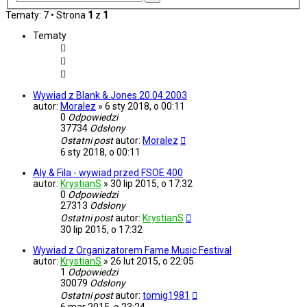
zaawansowane
Tematy: 7 • Strona
1
z
1
Tematy
Wywiad z Blank & Jones 20.04.2003
autor:
Moralez
»
6 sty 2018, o 00:11
0
Odpowiedzi
37734
Odsłony
Ostatni post
autor:
Moralez
6 sty 2018, o 00:11
Aly & Fila - wywiad przed FSOE 400
autor:
KrystianS
»
30 lip 2015, o 17:32
0
Odpowiedzi
27313
Odsłony
Ostatni post
autor:
KrystianS
30 lip 2015, o 17:32
Wywiad z Organizatorem Fame Music Festival
autor:
KrystianS
»
26 lut 2015, o 22:05
1
Odpowiedzi
30079
Odsłony
Ostatni post
autor:
tomig1981