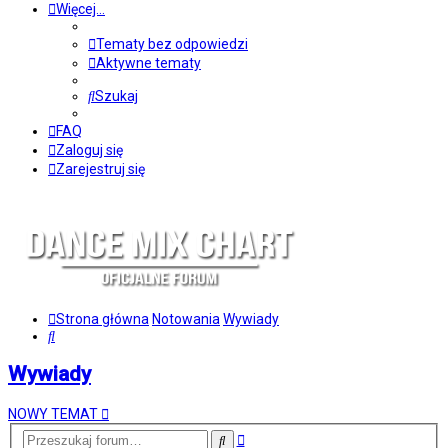
Więcej…
Tematy bez odpowiedzi
Aktywne tematy
Szukaj
FAQ
Zaloguj się
Zarejestruj się
Strona główna
Notowania
Wywiady
Szukaj
Wywiady
NOWY TEMAT
Wyszukiwanie
Szukaj