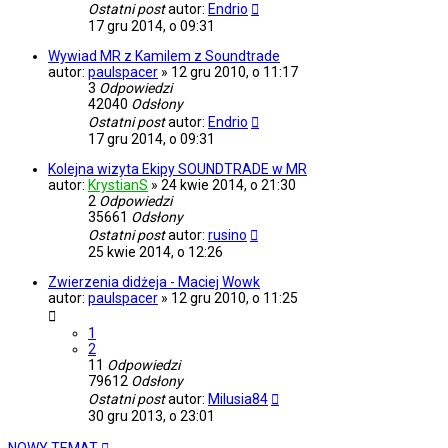
Ostatni post
autor:
Endrio
17 gru 2014, o 09:31
Wywiad MR z Kamilem z Soundtrade
autor:
paulspacer
»
12 gru 2010, o 11:17
3
Odpowiedzi
42040
Odsłony
Ostatni post
autor:
Endrio
17 gru 2014, o 09:31
Kolejna wizyta Ekipy SOUNDTRADE w MR
autor:
KrystianS
»
24 kwie 2014, o 21:30
2
Odpowiedzi
35661
Odsłony
Ostatni post
autor:
rusino
25 kwie 2014, o 12:26
Zwierzenia didżeja - Maciej Wowk
autor:
paulspacer
»
12 gru 2010, o 11:25
1
2
11
Odpowiedzi
79612
Odsłony
Ostatni post
autor:
Milusia84
30 gru 2013, o 23:01