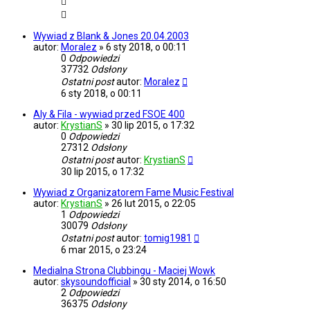
Wywiad z Blank & Jones 20.04.2003
autor:
Moralez
»
6 sty 2018, o 00:11
0
Odpowiedzi
37732
Odsłony
Ostatni post
autor:
Moralez
6 sty 2018, o 00:11
Aly & Fila - wywiad przed FSOE 400
autor:
KrystianS
»
30 lip 2015, o 17:32
0
Odpowiedzi
27312
Odsłony
Ostatni post
autor:
KrystianS
30 lip 2015, o 17:32
Wywiad z Organizatorem Fame Music Festival
autor:
KrystianS
»
26 lut 2015, o 22:05
1
Odpowiedzi
30079
Odsłony
Ostatni post
autor:
tomig1981
6 mar 2015, o 23:24
Medialna Strona Clubbingu - Maciej Wowk
autor:
skysoundofficial
»
30 sty 2014, o 16:50
2
Odpowiedzi
36375
Odsłony