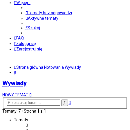
Więcej…
Tematy bez odpowiedzi
Aktywne tematy
Szukaj
FAQ
Zaloguj się
Zarejestruj się
Strona główna
Notowania
Wywiady
Szukaj
Wywiady
NOWY TEMAT
Wyszukiwanie
Szukaj
zaawansowane
Tematy: 7 • Strona
1
z
1
Tematy