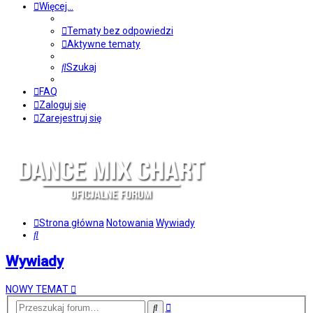
Więcej…
Tematy bez odpowiedzi
Aktywne tematy
Szukaj
FAQ
Zaloguj się
Zarejestruj się
Strona główna
Notowania
Wywiady
Szukaj
Wywiady
NOWY TEMAT
Wyszukiwanie
Szukaj