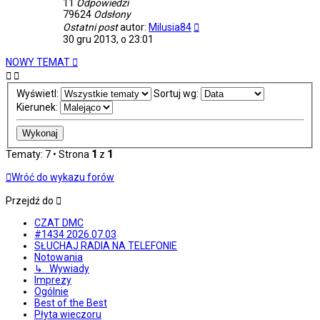
11
Odpowiedzi
79624
Odsłony
Ostatni post
autor:
Milusia84
30 gru 2013, o 23:01
NOWY TEMAT
Wyświetl:
Sortuj wg:
Kierunek:
Tematy: 7 • Strona
1
z
1
Wróć do wykazu forów
Przejdź do
CZAT DMC
#1434 2026.07.03
SŁUCHAJ RADIA NA TELEFONIE
Notowania
↳ Wywiady
Imprezy
Ogólnie
Best of the Best
Płyta wieczoru