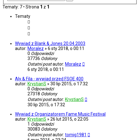
zaawansowane
Tematy: 7 • Strona
1
z
1
Tematy
Wywiad z Blank & Jones 20.04.2003
autor:
Moralez
»
6 sty 2018, o 00:11
0
Odpowiedzi
37736
Odsłony
Ostatni post
autor:
Moralez
6 sty 2018, o 00:11
Aly & Fila - wywiad przed FSOE 400
autor:
KrystianS
»
30 lip 2015, o 17:32
0
Odpowiedzi
27318
Odsłony
Ostatni post
autor:
KrystianS
30 lip 2015, o 17:32
Wywiad z Organizatorem Fame Music Festival
autor:
KrystianS
»
26 lut 2015, o 22:05
1
Odpowiedzi
30083
Odsłony
Ostatni post
autor:
tomig1981