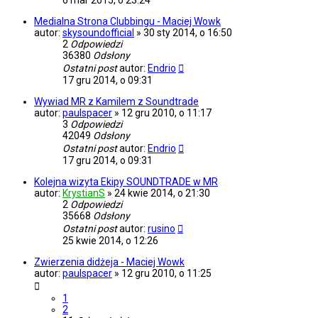
6 mar 2015, o 23:24
Medialna Strona Clubbingu - Maciej Wowk
autor:
skysoundofficial
»
30 sty 2014, o 16:50
2
Odpowiedzi
36380
Odsłony
Ostatni post
autor:
Endrio
17 gru 2014, o 09:31
Wywiad MR z Kamilem z Soundtrade
autor:
paulspacer
»
12 gru 2010, o 11:17
3
Odpowiedzi
42049
Odsłony
Ostatni post
autor:
Endrio
17 gru 2014, o 09:31
Kolejna wizyta Ekipy SOUNDTRADE w MR
autor:
KrystianS
»
24 kwie 2014, o 21:30
2
Odpowiedzi
35668
Odsłony
Ostatni post
autor:
rusino
25 kwie 2014, o 12:26
Zwierzenia didżeja - Maciej Wowk
autor:
paulspacer
»
12 gru 2010, o 11:25
1
2