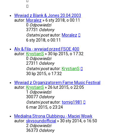
Wywiad z Blank & Jones 20.04.2003
autor:
Moralez
»
6 sty 2018, o 00:11
0
Odpowiedzi
37731
Odsłony
Ostatni post
autor:
Moralez
6 sty 2018, o 00:11
Aly & Fila - wywiad przed FSOE 400
autor:
KrystianS
»
30 lip 2015, o 17:32
0
Odpowiedzi
27311
Odsłony
Ostatni post
autor:
KrystianS
30 lip 2015, o 17:32
Wywiad z Organizatorem Fame Music Festival
autor:
KrystianS
»
26 lut 2015, o 22:05
1
Odpowiedzi
30077
Odsłony
Ostatni post
autor:
tomig1981
6 mar 2015, o 23:24
Medialna Strona Clubbingu - Maciej Wowk
autor:
skysoundofficial
»
30 sty 2014, o 16:50
2
Odpowiedzi
36373
Odsłony