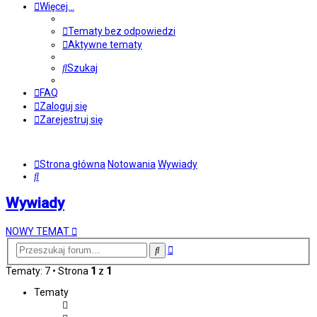
Więcej…
Tematy bez odpowiedzi
Aktywne tematy
Szukaj
FAQ
Zaloguj się
Zarejestruj się
Strona główna
Notowania
Wywiady
Szukaj
Wywiady
NOWY TEMAT
Wyszukiwanie
Szukaj
zaawansowane
Tematy: 7 • Strona
1
z
1
Tematy