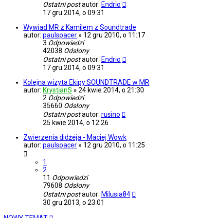
Ostatni post
autor:
Endrio
17 gru 2014, o 09:31
Wywiad MR z Kamilem z Soundtrade
autor:
paulspacer
»
12 gru 2010, o 11:17
3
Odpowiedzi
42038
Odsłony
Ostatni post
autor:
Endrio
17 gru 2014, o 09:31
Kolejna wizyta Ekipy SOUNDTRADE w MR
autor:
KrystianS
»
24 kwie 2014, o 21:30
2
Odpowiedzi
35660
Odsłony
Ostatni post
autor:
rusino
25 kwie 2014, o 12:26
Zwierzenia didżeja - Maciej Wowk
autor:
paulspacer
»
12 gru 2010, o 11:25
1
2
11
Odpowiedzi
79608
Odsłony
Ostatni post
autor:
Milusia84
30 gru 2013, o 23:01