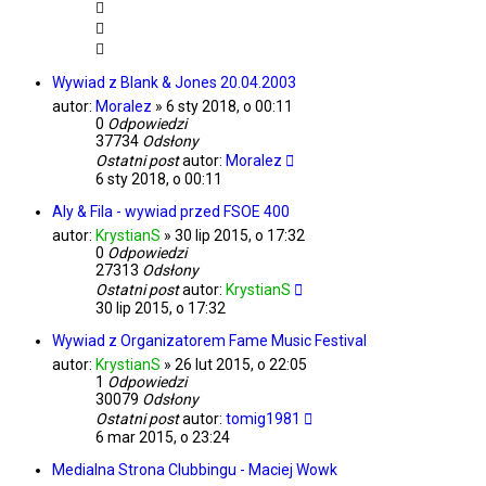
Wywiad z Blank & Jones 20.04.2003
autor:
Moralez
»
6 sty 2018, o 00:11
0
Odpowiedzi
37734
Odsłony
Ostatni post
autor:
Moralez
6 sty 2018, o 00:11
Aly & Fila - wywiad przed FSOE 400
autor:
KrystianS
»
30 lip 2015, o 17:32
0
Odpowiedzi
27313
Odsłony
Ostatni post
autor:
KrystianS
30 lip 2015, o 17:32
Wywiad z Organizatorem Fame Music Festival
autor:
KrystianS
»
26 lut 2015, o 22:05
1
Odpowiedzi
30079
Odsłony
Ostatni post
autor:
tomig1981
6 mar 2015, o 23:24
Medialna Strona Clubbingu - Maciej Wowk