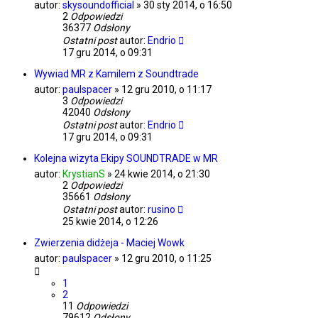
autor:
skysoundofficial
»
30 sty 2014, o 16:50
2
Odpowiedzi
36377
Odsłony
Ostatni post
autor:
Endrio
17 gru 2014, o 09:31
Wywiad MR z Kamilem z Soundtrade
autor:
paulspacer
»
12 gru 2010, o 11:17
3
Odpowiedzi
42040
Odsłony
Ostatni post
autor:
Endrio
17 gru 2014, o 09:31
Kolejna wizyta Ekipy SOUNDTRADE w MR
autor:
KrystianS
»
24 kwie 2014, o 21:30
2
Odpowiedzi
35661
Odsłony
Ostatni post
autor:
rusino
25 kwie 2014, o 12:26
Zwierzenia didżeja - Maciej Wowk
autor:
paulspacer
»
12 gru 2010, o 11:25
1
2
11
Odpowiedzi
79612
Odsłony