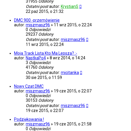
31955
Odsłony
Ostatni post
autor:
KrystianS
22 paź 2015, o 21:32
DMC 900 -przemówienie
autor:
miszmasz96
»
11 wrz 2015, o 22:24
0
Odpowiedzi
29237
Odsłony
Ostatni post
autor:
miszmasz96
11 wrz 2015, o 22:24
Moja Track Lista Kto Ma Lepsza? :-
autor:
NastkaPo4
»
8 wrz 2014, o 14:24
3
Odpowiedzi
41760
Odsłony
Ostatni post
autor:
micitanka
30 sie 2015, o 11:59
Nowy Czat DMC
autor:
miszmasz96
»
19 cze 2015, o 22:07
0
Odpowiedzi
30153
Odsłony
Ostatni post
autor:
miszmasz96
19 cze 2015, o 22:07
Podziękowania !
autor:
miszmasz96
»
19 cze 2015, o 21:58
0
Odpowiedzi