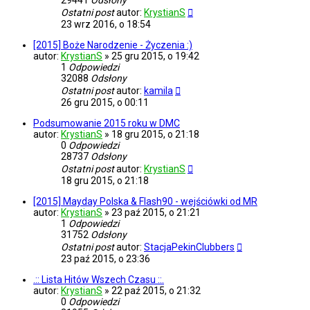
29441
Odsłony
Ostatni post
autor:
KrystianS
23 wrz 2016, o 18:54
[2015] Boże Narodzenie - Życzenia :)
autor:
KrystianS
»
25 gru 2015, o 19:42
1
Odpowiedzi
32088
Odsłony
Ostatni post
autor:
kamila
26 gru 2015, o 00:11
Podsumowanie 2015 roku w DMC
autor:
KrystianS
»
18 gru 2015, o 21:18
0
Odpowiedzi
28737
Odsłony
Ostatni post
autor:
KrystianS
18 gru 2015, o 21:18
[2015] Mayday Polska & Flash90 - wejściówki od MR
autor:
KrystianS
»
23 paź 2015, o 21:21
1
Odpowiedzi
31752
Odsłony
Ostatni post
autor:
StacjaPekinClubbers
23 paź 2015, o 23:36
.:: Lista Hitów Wszech Czasu ::.
autor:
KrystianS
»
22 paź 2015, o 21:32
0
Odpowiedzi