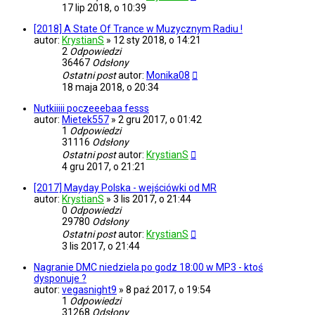
17 lip 2018, o 10:39
[2018] A State Of Trance w Muzycznym Radiu !
autor:
KrystianS
»
12 sty 2018, o 14:21
2
Odpowiedzi
36467
Odsłony
Ostatni post
autor:
Monika08
18 maja 2018, o 20:34
Nutkiiiii poczeeebaa fesss
autor:
Mietek557
»
2 gru 2017, o 01:42
1
Odpowiedzi
31116
Odsłony
Ostatni post
autor:
KrystianS
4 gru 2017, o 21:21
[2017] Mayday Polska - wejściówki od MR
autor:
KrystianS
»
3 lis 2017, o 21:44
0
Odpowiedzi
29780
Odsłony
Ostatni post
autor:
KrystianS
3 lis 2017, o 21:44
Nagranie DMC niedziela po godz 18:00 w MP3 - ktoś
dysponuje ?
autor:
vegasnight9
»
8 paź 2017, o 19:54
1
Odpowiedzi
31268
Odsłony