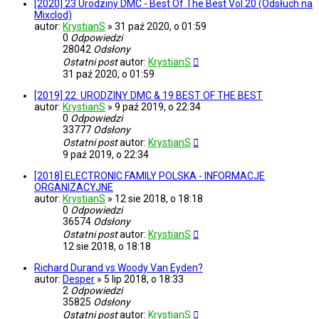
[2020] 23 Urodziny DMC - Best Of The Best Vol.20 (Odsłuch na
Mixclod)
autor:
KrystianS
»
31 paź 2020, o 01:59
0
Odpowiedzi
28042
Odsłony
Ostatni post
autor:
KrystianS
31 paź 2020, o 01:59
[2019] 22. URODZINY DMC & 19 BEST OF THE BEST
autor:
KrystianS
»
9 paź 2019, o 22:34
0
Odpowiedzi
33777
Odsłony
Ostatni post
autor:
KrystianS
9 paź 2019, o 22:34
[2018] ELECTRONIC FAMILY POLSKA - INFORMACJE
ORGANIZACYJNE
autor:
KrystianS
»
12 sie 2018, o 18:18
0
Odpowiedzi
36574
Odsłony
Ostatni post
autor:
KrystianS
12 sie 2018, o 18:18
Richard Durand vs Woody Van Eyden?
autor:
Desper
»
5 lip 2018, o 18:33
2
Odpowiedzi
35825
Odsłony
Ostatni post
autor:
KrystianS