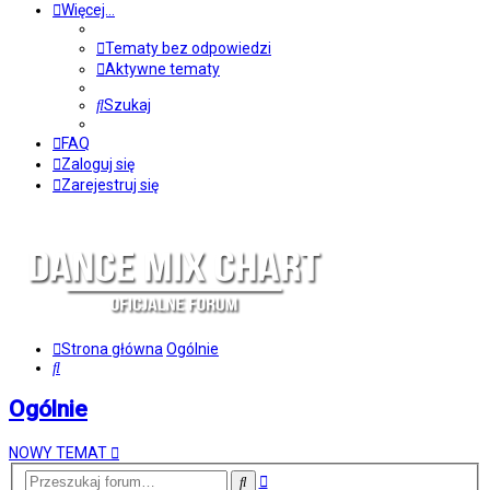
Więcej…
Tematy bez odpowiedzi
Aktywne tematy
Szukaj
FAQ
Zaloguj się
Zarejestruj się
Strona główna
Ogólnie
Szukaj
Ogólnie
NOWY TEMAT
Wyszukiwanie
Szukaj