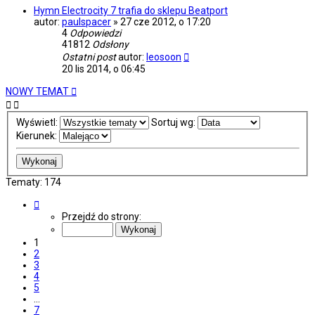
Hymn Electrocity 7 trafia do sklepu Beatport
autor:
paulspacer
»
27 cze 2012, o 17:20
4
Odpowiedzi
41812
Odsłony
Ostatni post
autor:
leosoon
20 lis 2014, o 06:45
NOWY TEMAT
Wyświetl:
Sortuj wg:
Kierunek:
Tematy: 174
Strona
1
Przejdź do strony:
z
7
1
2
3
4
5
…
7