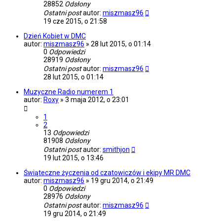
28852
Odsłony
Ostatni post
autor:
miszmasz96
19 cze 2015, o 21:58
Dzień Kobiet w DMC
autor:
miszmasz96
»
28 lut 2015, o 01:14
0
Odpowiedzi
28919
Odsłony
Ostatni post
autor:
miszmasz96
28 lut 2015, o 01:14
Muzyczne Radio numerem 1
autor:
Roxy
»
3 maja 2012, o 23:01
1
2
13
Odpowiedzi
81908
Odsłony
Ostatni post
autor:
smithjon
19 lut 2015, o 13:46
Świąteczne życzenia od czatowiczów i ekipy MR DMC
autor:
miszmasz96
»
19 gru 2014, o 21:49
0
Odpowiedzi
28976
Odsłony
Ostatni post
autor:
miszmasz96
19 gru 2014, o 21:49