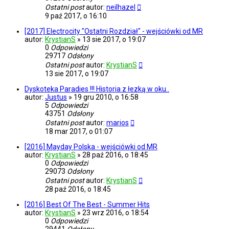
Ostatni post
autor:
neilhazel
9 paź 2017, o 16:10
[2017] Electrocity "Ostatni Rozdział" - wejściówki od MR
autor:
KrystianS
»
13 sie 2017, o 19:07
0
Odpowiedzi
29717
Odsłony
Ostatni post
autor:
KrystianS
13 sie 2017, o 19:07
Dyskoteka Paradies !!! Historia z łezką w oku..
autor:
Justus
»
19 gru 2010, o 16:58
5
Odpowiedzi
43751
Odsłony
Ostatni post
autor:
marios
18 mar 2017, o 01:07
[2016] Mayday Polska - wejściówki od MR
autor:
KrystianS
»
28 paź 2016, o 18:45
0
Odpowiedzi
29073
Odsłony
Ostatni post
autor:
KrystianS
28 paź 2016, o 18:45
[2016] Best Of The Best - Summer Hits
autor:
KrystianS
»
23 wrz 2016, o 18:54
0
Odpowiedzi