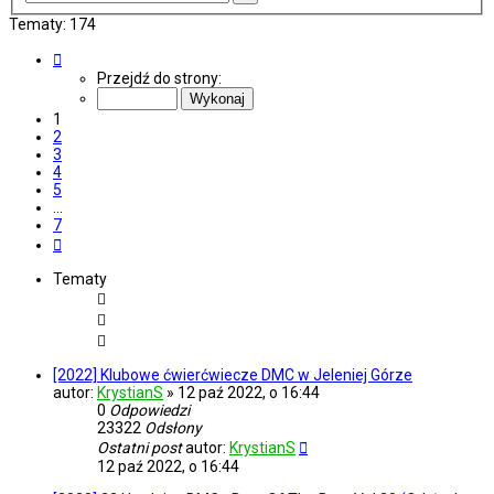
zaawansowane
Tematy: 174
Strona
1
Przejdź do strony:
z
7
1
2
3
4
5
…
7
Następna
Tematy
[2022] Klubowe ćwierćwiecze DMC w Jeleniej Górze
autor:
KrystianS
»
12 paź 2022, o 16:44
0
Odpowiedzi
23322
Odsłony
Ostatni post
autor:
KrystianS
12 paź 2022, o 16:44